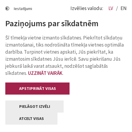
Izvēlies valodu:
LV
EN
Iestatījumi
Paziņojums par sīkdatnēm
Šī tīmekļa vietne izmanto sīkdatnes. Piekrītot sīkdatņu
izmantošanai, tiks nodrošināta tīmekļa vietnes optimāla
darbība. Turpinot vietnes apskati, Jūs piekrītat, ka
izmantosim sīkdatnes Jūsu ierīcē. Savu piekrišanu Jūs
jebkurā laikā varat atsaukt, nodzēšot saglabātās
sīkdatnes.
UZZINĀT VAIRĀK
.
APSTIPRINĀT VISAS
PIELĀGOT IZVĒLI
ATCELT VISAS