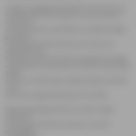
«Domāju, ka spēlējām kā komanda. Tā ir visu sezonu, ka
nespējam spēlēt stabili. Ieguvām 11 punktu pārsvaru,
bet tad kaut
ko sākam fantazēt un paši rādām sev problēmas. Beigās
gan izdevās
nospēlēt aizsardzībā, iemetām savus metienus un
nepielaidām viņus
līdz galam sev klāt. Vēl noteikti varam pielikt savā spēlē
aizsardzībā, bet uzbrukumā viss ir kārtībā,» tā pēc spēles
Jēkabs
Rozītis, kurš vairākus gadus spēlējis Jelgavas komandās
un itin
biežs viesis Zemgales Olimpiskā centra tribīnēs.
Nākamā spēle jelgavniekiem 28. novembrī Jelgavā
pulksten 20
pret Valmieras komandu, kas šosezon ir viena no
spēcīgākajām