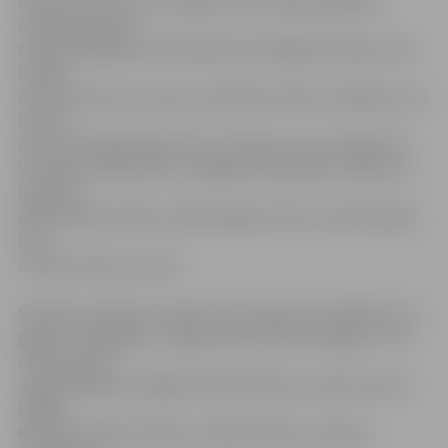
šosezon iesākusi pat negaidīti veiksmīgi, pagaidām
atrodoties starp
sešām labākajām komandām jeb izslēgšanas spēļu zonā.
Ievadā
izcīnītas četras uzvaras un piedzīvoti pieci zaudējumi, no
kuriem
četri pret šīgada līgas lielo četrinieku, proti, Rīgas VEF,
Ventspils, Valmieras un Liepājas komandām. Latvijas un
Igaunijas
apvienotā komanda «Valka/Valga» līdz šim četrās spēlēs
bija
izcīnījusi divas uzvaras.
Šīvakara pretinieci trenē Varis Krūmiņš, kurš kādreiz trīs
gadus nostrādāja ar Jelgavas klubu BK «Zemgale». Pusi
sastāva veido
Jelgavā kādreiz spēlējuši basketbolisti, starp kuriem ir
Edgars
Krūmiņš, Kalvis Krūmiņš, Jēkabs Rozītis, Kristaps