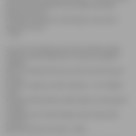
desmitminūtes daļā abos laukuma galos dominēja
jelgavnieks Rozītis,
un Valgas komanda pirms izšķirošajiem notikumiem
ieguva plus deviņi
– 67:58.
Ceturtās ceturtdaļas pirmo minūti arī labāk aizvadīja
mājinieki, padarot jelgavnieku situāciju jau pagalam
sarežģītu
(60:73). Turpinājumā septiņus punktus pēc kārtas guva
Kristaps
Gludītis un atgrieza cerības mūsējiem – 67:73. Pēdējās
piecās
minūtēs mūsējie pieļāva vairākas kļūdas, aizmeta garām
no labām
situācijām, kas arī neļāva beigās nopietni apdraudēt
Latvijas un
Igaunijas apvienoto komandu – 80:86.