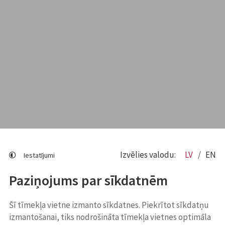
Izvēlies valodu:
LV
EN
Iestatījumi
Paziņojums par sīkdatnēm
Šī tīmekļa vietne izmanto sīkdatnes. Piekrītot sīkdatņu
izmantošanai, tiks nodrošināta tīmekļa vietnes optimāla