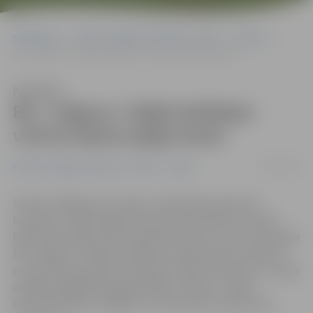
Sākumlapa
Portāla “Jelgavas Vēstnesis” arhīvs
Sports
BK «Jelgava» Valgā piekāpjas virknei bijušo jelgavnieku
Klausīties
BK «Jelgava» Valgā piekāpjas
virknei bijušo jelgavnieku
25/11/2015
Portāla “Jelgavas Vēstnesis” arhīvs
Sports
Šovakar Valgā pret Latvijas un Igaunijas apvienoto
komandu «Valka/Valga» desmito spēli Aldaris Latvijas
Basketbola līgas (LBL) regulārās sezonas turnīra aizvadīja
BK «Jelgava». Pieļaujot kļūdas svarīgos brīžos, galotnē
pretinieki bija ieguvuši diezgan stabilu pārsvaru un reālas
iespējas izglābties jelgavniekiem nedeva – 80:86.
Rezultatīvākais mūsējiem ar 20 punktiem bija Andris