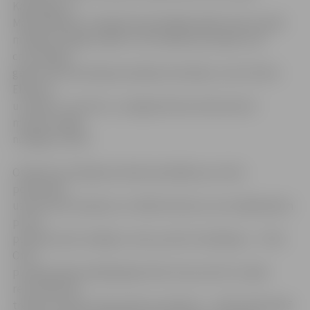
Kanbergs un
Mārtiņš Berķis. Līdzīgi kā iepriekšējā spēlē mača ievadā
mūsējie nespēja trāpīt no itin labām pozīcijām, bet
ceturtdaļas
gaitā cīņā veiksmīgi iesaistījās amerikāņu centrs Eliots
Eliasons
un Andris Justovičs, un jelgavnieki pirmās desmit
minūtes spēja
noslēgt ar 20:19.
Otrajā ceturtdaļā pretinieki pierādīja savu lielo
potenciālu
uzbrukumā, īpaši jau no tālās distances, kas mājiniekiem
pirmo
puslaiku ļāva noslēgt ar sešu punktu handikapu – 47:41.
Otrā
puslaika sākumdaļā jelgavnieki soli pa solim tuvojās
rezultātā līdz
trešā ceturkšņa vidū panāca neizšķirtu – 54:54. Atlikušajā