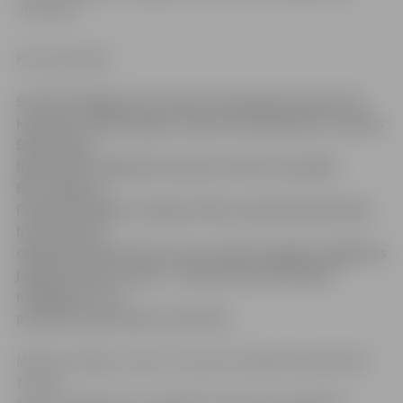
Justovičs.
Krišs Upenieks
Šovakar Valgā pret Latvijas un Igaunijas apvienoto
komandu «Valka/Valga» desmito spēli Aldaris Latvijas
Basketbola
līgas (LBL) regulārās sezonas turnīra aizvadīja
BK «Jelgava».
Pieļaujot kļūdas svarīgos brīžos, galotnē pretinieki
bija ieguvuši
diezgan stabilu pārsvaru un reālas iespējas izglābties
jelgavniekiem nedeva – 80:86. Rezultatīvākais
mūsējiem ar 20
punktiem bija Andris Justovičs.
Mārtiņa Gulbja un Gata Justoviča trenētā komanda LBL
turnīru