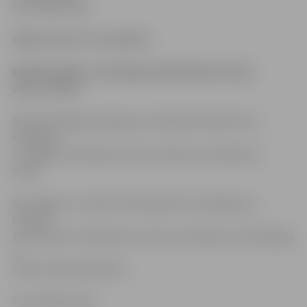
komandām līgā.
Aldaris LBL, 25. novembris
BK Valka/Valga – BK Jelgava 86:80 (19:20, 28:21,
20:17, 19:22)
BK Valka/Valga: Aleksejevs 22, Berķis 20, Rozītis 15,
Kanbergs
9, Sāge 8, E.Krūmiņš 4, Krīsa 4, Veski 2, K.Krūmiņš 2,
Kerks
BK Jelgava: Justovičs 20, Pļavnieks 15, Zēbergs 12,
Gludītis
10, Eliasons 9, Šuliausks 6, Čavars 4, Rubenis 2, Šteinbergs
2,
Husko, Kļaviņš, Bērziņš
Foto: Raitis Supe