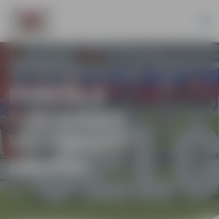
PORTĀLA
“JELGAVAS
VĒSTNESIS”
ARHĪVS