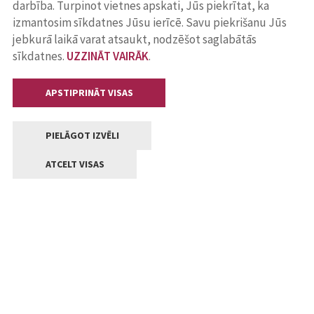
darbība. Turpinot vietnes apskati, Jūs piekrītat, ka
izmantosim sīkdatnes Jūsu ierīcē. Savu piekrišanu Jūs
jebkurā laikā varat atsaukt, nodzēšot saglabātās
sīkdatnes.
UZZINĀT VAIRĀK
.
APSTIPRINĀT VISAS
PIELĀGOT IZVĒLI
ATCELT VISAS
Kontakti