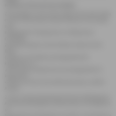
sudraba un četras bronzas medaļas.
Zelta godalgu turnīrā izcīnīja Jelgavas Cīņas sporta veidu
centra (JCSVC) bokseris Artjoms Haņevičs, kurš startēja
svara
kategorijā līdz 75 kilogramiem un finālā pieveica
četrkārtēju
Zviedrijas čempionu, kluba «Madara» bokseris Artūrs
Bilers
(attēlā), kurš startēja svara kategorijā līdz 69
kilogramiem, un
JCSVC bokseris Valērijs Kovšs svara kategorijā līdz 32
kilogramiem.
«Artjoma un Artūra cīņas tiešām bija skaistas,» piebilst
A.Knohs.
2. vietu turnīrā izcīnīja Valentīns Kotosovs (50 kilogrami),
Aivis Kavals (64 kilogrami), Mārtiņš Gavars (+91 kilograms)
un
Deins Reinicāns (36 kilogrami). Savukārt 3. vieta Kasparam