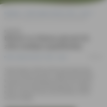
Sākumlapa
Portāla “Jelgavas Vēstnesis” arhīvs
Sports
Bokseri no Olaines pārved trīs zelta medaļas (papildināta)
Klausīties
Bokseri no Olaines pārved trīs
zelta medaļas (papildināta)
24/09/2013
Portāla “Jelgavas Vēstnesis” arhīvs
Sports
Tepat kaimiņos, Olainē, notika starptautisks boksa
turnīrs «Olaines kauss 2013». Jelgavas pilsētas boksa
komandas treneris Aleksandrs Knohs mūsu pilsētas
bokseru startu tajā vērtē kā diezgan labu. Jelgavas
bokseri izcīnīja trīs zelta, četras sudraba un četras
bronzas medaļas.