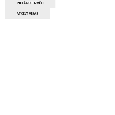
PIELĀGOT IZVĒLI
ATCELT VISAS
Kontakti
Jelgavas valstpilsētas pašvaldība
Lielā iela 11, Jelgava, LV-3001
+371 63005522
pasts@jelgava.lv
Klientu apkalpošana