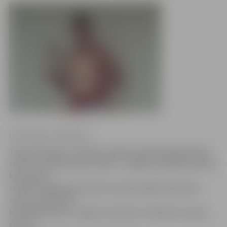
Ilze Knusle-Jankevica
Tepat kaimiņos, Olainē, notika starptautisks boksa
turnīrs «Olaines kauss 2013». Jelgavas pilsētas boksa
komandas
treneris Aleksandrs Knohs mūsu pilsētas bokseru
startu tajā vērtē
kā diezgan labu. Jelgavas bokseri izcīnīja trīs zelta,
četras