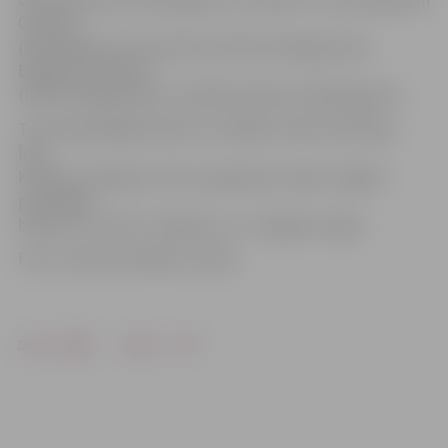
Cakulam
(56 kilogrami), Elvim Rozem (līdz 91 kilogramam),
Edgaram Ozoliņam
(līdz 91 kilogramam) un Ralfam Rubem (38 kilogrami).
Turnīrā piedalījās bokseri no tādām valstīm kā Polija,
Īrija,
Krievija, Zviedrija, Lietuva, Igaunija, Latvija. Jelgavu
pārstāvēja
bokseri no JCSVC, «Madaras» un «Jelgavas ringa».
Foto: no kluba «Madara» arhīva
Drukāt
Dalīties