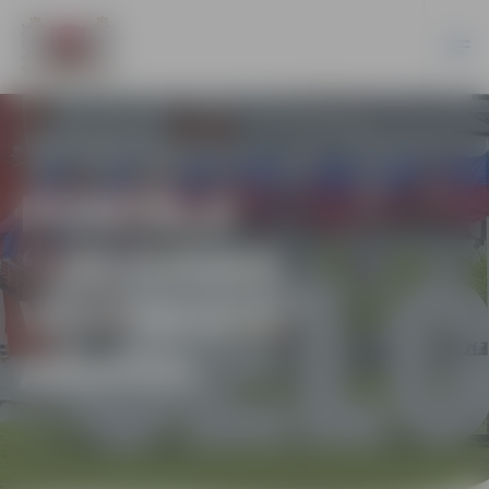
PORTĀLA
“JELGAVAS
VĒSTNESIS”
ARHĪVS