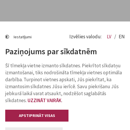
Izvēlies valodu:
LV
EN
Iestatījumi
Paziņojums par sīkdatnēm
Šī tīmekļa vietne izmanto sīkdatnes. Piekrītot sīkdatņu
izmantošanai, tiks nodrošināta tīmekļa vietnes optimāla
darbība. Turpinot vietnes apskati, Jūs piekrītat, ka
izmantosim sīkdatnes Jūsu ierīcē. Savu piekrišanu Jūs
jebkurā laikā varat atsaukt, nodzēšot saglabātās
sīkdatnes.
UZZINĀT VAIRĀK
.
APSTIPRINĀT VISAS