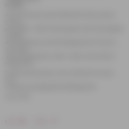
medaļas.
Kā informē kluba treneris Aleksandrs Knohs, jauniešu
vecuma
grupā (2002. – 2003. dzimšanas gads) savā svara kategorijā
uzvarēja
Ruslans Balahovcevs (līdz 50 kilogramiem). Otrā vieta –
Ivim Jasam
(līdz 52 kilogramiem), trešais – Markus Tenčs (līdz 40
kilogramiem).
Vecāko jauniešu grupā 1. vietu izcīnīja Artūrs Ivanovs,
kurš
startēja svara kategorijā līdz 48 kilogramiem.
Foto: JCSVC
Drukāt
Dalīties