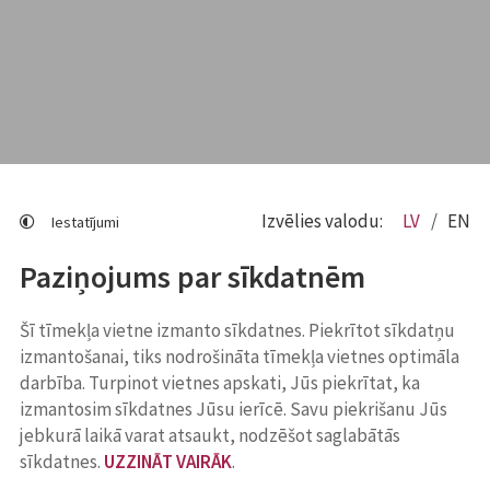
Izvēlies valodu:
LV
EN
Iestatījumi
Paziņojums par sīkdatnēm
Šī tīmekļa vietne izmanto sīkdatnes. Piekrītot sīkdatņu
izmantošanai, tiks nodrošināta tīmekļa vietnes optimāla
darbība. Turpinot vietnes apskati, Jūs piekrītat, ka
izmantosim sīkdatnes Jūsu ierīcē. Savu piekrišanu Jūs
jebkurā laikā varat atsaukt, nodzēšot saglabātās
sīkdatnes.
UZZINĀT VAIRĀK
.