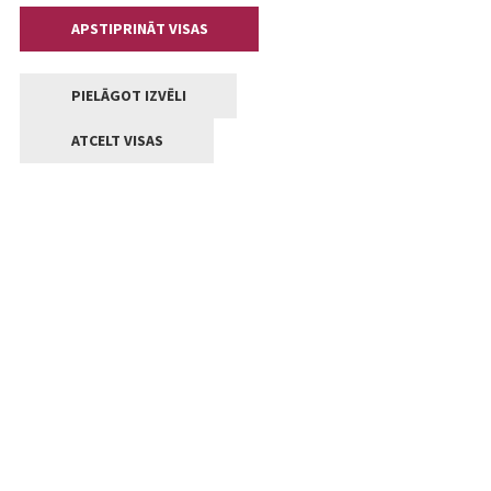
APSTIPRINĀT VISAS
PIELĀGOT IZVĒLI
ATCELT VISAS
Kontakti
Jelgavas valstpilsētas pašvaldība
Lielā iela 11, Jelgava, LV-3001
+371 63005522