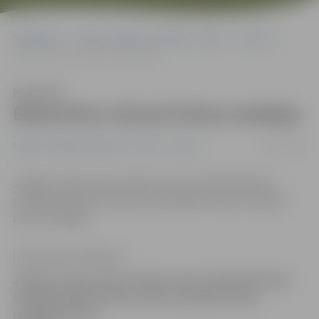
Sākumlapa
Portāla “Jelgavas Vēstnesis” arhīvs
Sports
Bokseriem Lietuvā četras medaļas
Klausīties
Bokseriem Lietuvā četras medaļas
14/12/2015
Portāla “Jelgavas Vēstnesis” arhīvs
Sports
Jelgavas Cīņas sporta veidu centra (JCSVC) bokseri
starptautiskā turnīrā Lietuvas pilsētā Telšos izcīnījuši
četras medaļas.
Ilze Knusle-Jankevica
Jelgavas Cīņas sporta veidu centra (JCSVC) bokseri
starptautiskā turnīrā Lietuvas pilsētā Telšos
izcīnījuši četras