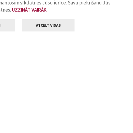
zmantosim sīkdatnes Jūsu ierīcē. Savu piekrišanu Jūs
atnes.
UZZINĀT VAIRĀK
.
I
ATCELT VISAS
Klientu apkalpošana
ilsētas pašvaldība
Darba laiks
, Jelgava, LV-3001
Pirmdienās
8.00 - 18.00
Otrdienās
8.00 - 17.00
22
Trešdienās
8.00 - 17.00
va.lv
Ceturtdienās
8.00 - 17.00
Piektdienās
8.00 - 14.30