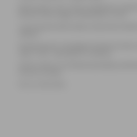
Kadetu grupā 1. vietu izcīnīja Jurijs Radionovs, Valent
Kotosovs, Viktors Kogajs un Marks Biliks no JCSVC.
Junioru grupā sudraba medaļu izcīnīja Santars Paladž
«Madara».
Pieaugušo grupā 1. vieta Edgaram Ozoliņam no kluba 
rings», 2. vieta – Uģim Eglītim no «Madaras».
A.Knohs norāda, ka turnīrā Bauskā piedalījās ap 100 b
Lietuvas un Latvijas.
Foto: no JCSVC arhīva