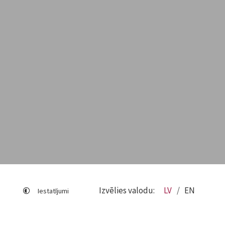
Izvēlies valodu:
LV
EN
Iestatījumi