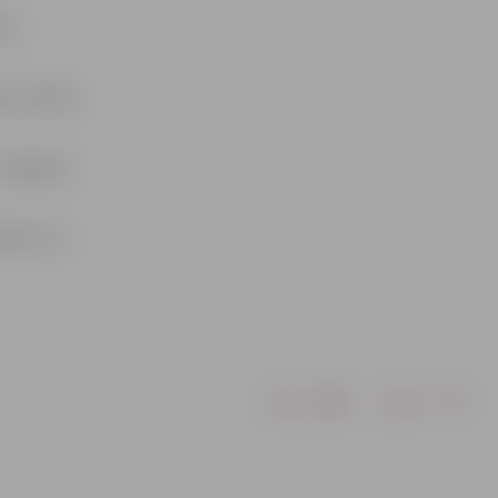
īns
s no kluba
«Jelgavas
okseru no
Drukāt
Dalīties