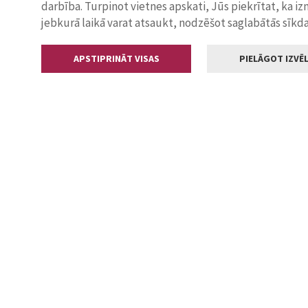
darbība. Turpinot vietnes apskati, Jūs piekrītat, ka i
jebkurā laikā varat atsaukt, nodzēšot saglabātās sīkd
APSTIPRINĀT VISAS
PIELĀGOT IZVĒL
Kontakti
Jelgavas valstp
Lielā iela 11
+371 630055
pasts@jelga