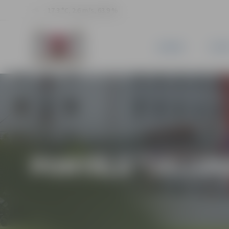
17.3 °C, 2.6 m/s, 63.9 %
JAUNUMI
PILSĒ
PORTĀLA “JELGAV