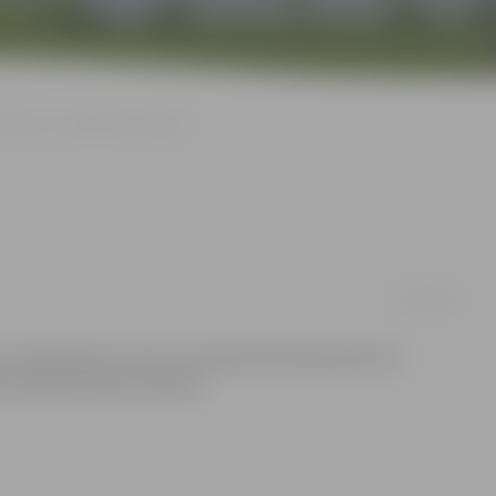
Bokseru «salidojums» Bauskā
24/11/2014
 notika boksa turnīrs, kurā plaši tika pārstāvēta arī
em pilsētas boksa klubiem.