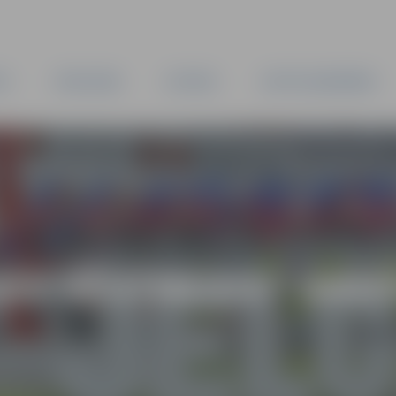
TA
PAŠVALDĪBA
IESTĀDES
KAPITĀLSABIEDRĪBAS
AS VĒSTNESIS” ARH