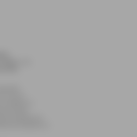
ejai,
ī Jelgava – uz
as boksa
 jauniešu
Ivis Jass no
s Jerofejevs un
tula no kluba
anim Vorobjovam no
obertam Zavadskim un