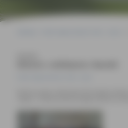
Sākumlapa
Portāla “Jelgavas Vēstnesis” arhīvs
Sports
Klausīties
Bokseru «salidojums» Bauskā
Portāla “Jelgavas Vēstnesis” arhīvs
Sports
Bauskā, par godu vietēja boksa kluba 10 gadu jubilejai,
Jelgava – uz Bausku devās 30 Jelgavas bokseri no visi