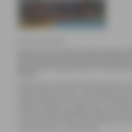
Ilze Knusle-Jankevica
Bauskā, par godu vietēja boksa kluba 10 gadu jubil
notika boksa turnīrs, kurā plaši tika pārstāvēta ar
Bausku devās 30 Jelgavas bokseri no visiem pilsēt
klubiem.
Jelgavas izlases treneris Aleksandrs Knohs informē, ka
grupā uzvarēja pieci bokseri – Ruslans Balahovcevs un 
«Jelgavas Cīņas sporta veidu centra» (JCSVC), Maksim
Rolands Prokopenko no «Jelgavas ringa» un Ēriks Man
«Juniors». Sudraba medaļa Reinim Ozoliņam un Herm
JCSVC, Rihardam Kurmanim, Artūram Mamrovskim, R
Linardam Liepiņam no «Jelgavas ringa».