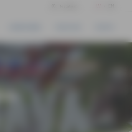
LV
EN
Iestatījumi
UZŅĒMĒJDARBĪBA
PAKALPOJUMI
KONTAKTI
ĪVS