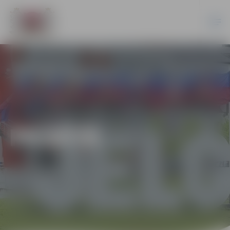
PILSĒTĀ