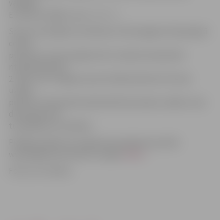
vadītāja
E.Simsone. Biļešu cena – € 3 – 5.
Sporta cienītājiem sestdienas rītā Zemgales Olimpiskajā
centrā
pulksten 11 būs iespēja vērot Latvijas čempionāta
riteņbasketbolā
2. kārtu, bet Jelgavas sporta hallē pulksten 10 cīņas
uzsāks
pilsētas čempionāta basketbolā komandas. Spēles visas
dienas garumā
turpināsies arī svētdien.
Plašāka pasākumu programma pieejama portāla
www.jelgavasvestnesis.lv sadaļā
«Afiša»
.
Foto: no JV arhīva