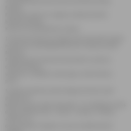
Jaunavas Marijas Romas katoļu katedrāles bīskaps
Edvards
Pavlovskis, kā arī citu Jelgavas mazākumtautību
biedrību pārstāvji.
Koncertu var apmeklēt bez maksas.
18. februārī pulksten 16 Jelgavas pils aulā notiks Latvijas
novadu koru sadziedāšanās koncerts «Dziesmu svētki
Meteņos».
Programma tiks veidota kā teatralizēts uzvedums,
dedzinot Meteņu
ugunskuru, meklējot Laimas pogu un ēdot Meteņu
putru.
Savukārt sestdienas vakarā Jelgavas Kultūras namā
pulksten 19
sāksies koncerts «Mēs mīlam dejā – 15». Piedalīsies tautas
deju ansambļi «Dancis», «Gatve», «Lielupe», «Rotaļa»,
«Vektors» un
deju ansamblis «Daiļrade». Koncerta mākslinieciskā