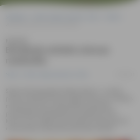
Sākumlapa
Portāla “Jelgavas Vēstnesis” arhīvs
Pilsētā
Brīvdienās atzīmēs Lietuvas neatkarību
Klausīties
Brīvdienās atzīmēs Lietuvas
neatkarību
17/02/2017
Pilsētā
Portāla “Jelgavas Vēstnesis” arhīvs
Šajās brīvdienās gaidāmi dažādi pasākumi – sestdien
pulksten 18 Ģederta Eliasa Jelgavas Vēstures un mākslas
muzejā notiks Lietuvas Republikas neatkarības
pasludināšanas 99. gadadienas atzīmēšanai veltīts
koncerts, bet Jelgavas sporta hallē divu dienu garumā
notiks pilsētas čempionāts basketbolā vīriešiem.