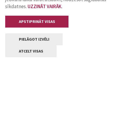
sīkdatnes.
UZZINĀT VAIRĀK
.
APSTIPRINĀT VISAS
PIELĀGOT IZVĒLI
ATCELT VISAS
Kontakti
Jelgavas valstpilsētas pašvaldība
Lielā iela 11, Jelgava, LV-3001