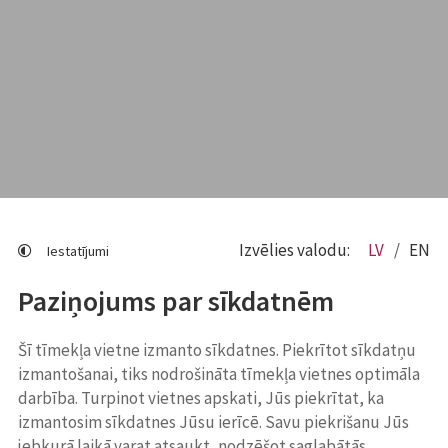
Izvēlies valodu:
LV
EN
Iestatījumi
Paziņojums par sīkdatnēm
Šī tīmekļa vietne izmanto sīkdatnes. Piekrītot sīkdatņu
izmantošanai, tiks nodrošināta tīmekļa vietnes optimāla
darbība. Turpinot vietnes apskati, Jūs piekrītat, ka
izmantosim sīkdatnes Jūsu ierīcē. Savu piekrišanu Jūs
jebkurā laikā varat atsaukt, nodzēšot saglabātās