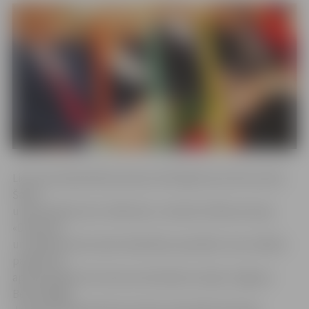
Lietuvas Neatkarības dienai veltītajā koncertā muzicēs
Šauļu
universitātes koris «Bičiuliai», latviešu folkloras kopa
«Dimzēns»
un Dobeles lietuviešu biedrības ansamblis. Savu dalību
pasākumā
apstiprinājuši arī Lietuvas vēstnieks Latvijā, Jelgavas
Bezvainīgās