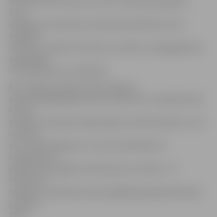
dūmvada. Nav zināms, kas tieši izraisīja ugunsgrēku,
taču,
iespējams, dūmvads nav bijis darba kārtībā vai arī ir
nepareizi
izbūvēts,» skaidro V.Gribuste, norādot, ka šajā gadījumā
ugunsgrēks
ir ātri pamanīts un lokalizēts.
Bet svētdien pulksten 18.29 Jelgavas
ugunsdzēsēji glābēji devās izsaukumā uz Lapskalna ielā,
kur pie
divstāvu dzīvojamās mājas dega vienstāva piebūve, kurā
izvietota
pirts. «Ēkā izdega pirts un pirts priekštelpa 12
kvadrātmetru
platībā. Ugunsgrēka iemesls gan nav zināms,» tā
V.Gribuste,
norādot, ka dzēšanas darbus glābēji šajā objektā beidza
pulksten
19.18.