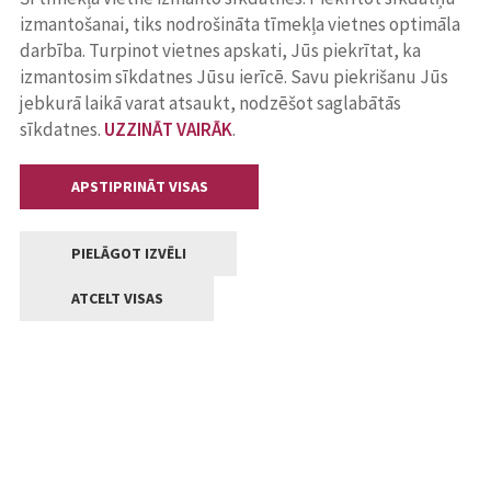
izmantošanai, tiks nodrošināta tīmekļa vietnes optimāla
darbība. Turpinot vietnes apskati, Jūs piekrītat, ka
izmantosim sīkdatnes Jūsu ierīcē. Savu piekrišanu Jūs
jebkurā laikā varat atsaukt, nodzēšot saglabātās
sīkdatnes.
UZZINĀT VAIRĀK
.
APSTIPRINĀT VISAS
PIELĀGOT IZVĒLI
ATCELT VISAS