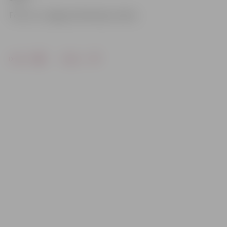
Foto: no «Jelgavas Vēstneša» arhīva
Drukāt
Dalīties