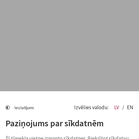
Izvēlies valodu:
LV
EN
Iestatījumi
Paziņojums par sīkdatnēm
Šī tīmekļa vietne izmanto sīkdatnes. Piekrītot sīkdatņu