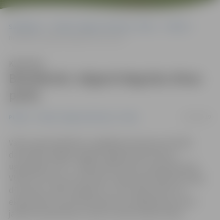
Sākumlapa
Portāla “Jelgavas Vēstnesis” arhīvs
Pilsētā
Brīvdienās Jelgavā degušas divas pirtis
Klausīties
Brīvdienās Jelgavā degušas divas
pirtis
12/08/2019
Pilsētā
Portāla “Jelgavas Vēstnesis” arhīvs
Valsts ugunsdzēsības un glābšanas dienesta (VUGD)
darbinieki nedēļas nogalē Jelgavā dzēsuši divus
ugunsgrēku pirtī – Rūpniecības ielā un Lapskalna ielā.
VUGD uzsver: pirts dūmvads, tāpat kā dzīvojamās mājas
dūmvads, ir jātīra regulāri un, ja tas kādu laiku nav
ekspluatēts, pirms lietošanas tas ir jāpārbauda, kā arī
jāievēro piesardzība, lai pirts netiktu pārkurināta.