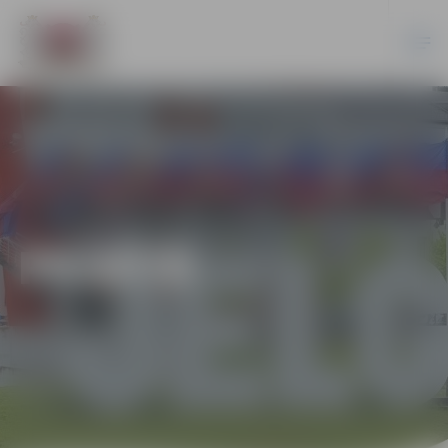
PILSĒTĀ