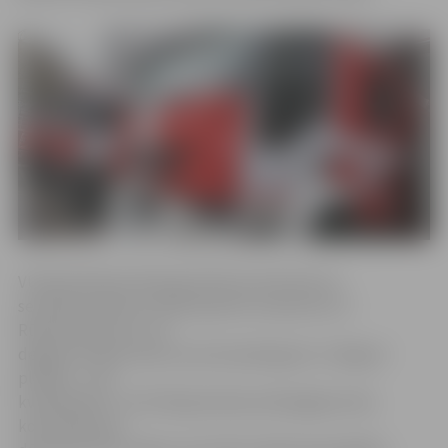
VUGD pārstāve Viktorija Gribuste informē, ka
sestdien pulksten 19.50 saņemts izsaukums uz
Rūpniecības ielu, kur
dega pirts ēkas siena un jumta pārsegums. Izdegusī
platība – seši
kvadrātmetri. «Pirtī Rūpniecības ielā degšana tika
konstatēta pie