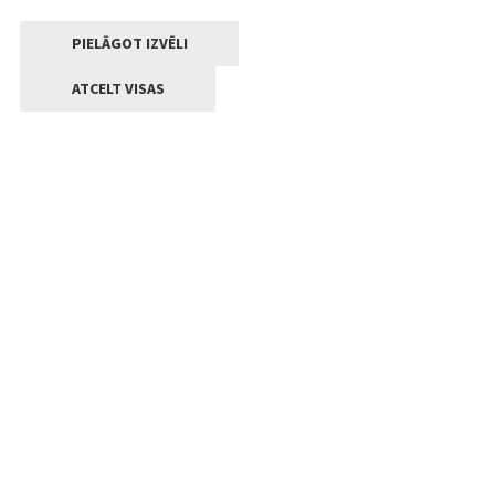
PIELĀGOT IZVĒLI
ATCELT VISAS
Kontakti
Jelgavas valstpilsētas pašvaldība
Lielā iela 11, Jelgava, LV-3001
+371 63005522
pasts@jelgava.lv