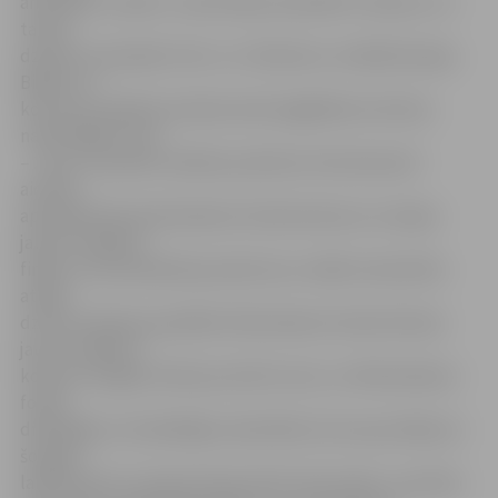
ansamblis «Ļanok», tautas deju ansamblis «Vesņica» un
tautas
dziesmu ansambļi «Fest» un «Ščodrica» no Baltkrievijas.
Biļetes uz
koncertu pasākuma dienā varēs iegādāties kultūras
namā. Biļešu cena
– 2 eiro. Savukārt svētdien pulksten 16 interesenti
aicināti
apmeklēt Noras Bumbieres fonda konkursa «Latvijas
jaunie vokālisti»
finālu, kurā dziedošie jaunieši savu vokālo meistarību
atklās
dzīvās mūzikas pavadībā. N.Bumbieres fonda rīkotais
jauno vokālistu
konkurss šogad notiks jau devīto reizi, un N.Bumbieres
fonda
dibinātāja un dziedātājas māsa Māra Zustrupa atklāj, ka
šo gadu
laikā konkursu iepazinuši jaunieši visā Latvijā. «Jauniešu