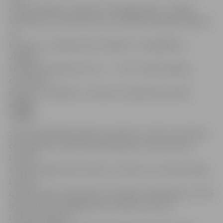
izvirzīti finālam, tostarp arī trīs jelgavnieki – Emīlija
Vuškārniece, Astrīda Grosa un Dominiks Akopjans. Biļetes
uz
konkursu «Latvijas jaunie vokālisti» var iegādāties
Jelgavas
kultūras nama kasē. Cena – 3 – 5 eiro. Tāpat mākslas
cienītāji var
doties uz izstādēm, ar kurām var iepazīties portāla
sadaļā
«Afiša»
.
Sporta piekritēji sestdien var doties uz ZOC, kur Eiropas
čempionāta 2. divīzijas kvalifikācijas turnīra ietvaros
Latvijas
vīriešu regbija izlase tiksies ar viesiem no Luksemburgas.
Latvijas
izlase Eiropas čempionāta 2. divīzijas kvalifikācijas turnīrā
ielozēta vienā apakšgrupā ar Čehijas, Lietuvas,
Luksemburgas un