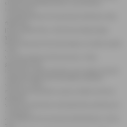
atsaucība ir pārsteidzoši liela, un, ja interesenti
konkursam arī
turpmāk pieteiksies tik kuplā skaitā, dalībnieku atlase
finālam būs
jārīko vairākās kārtās,» vērtē fonda vadītāja. Šogad,
godinot
Maestro Raimondu Paulu 80. jubilejā, visi vokālisti izpildīs
savam
vecumam atbilstošu R.Paula dziesmu. «Žūrija
galvenokārt vērtē
konkursantu vokālo meistarību, taču svarīga ir arī jaunā
mākslinieka spēja nodot klausītājiem skaņdarba
vēstījumu,» stāsta
M.Zustrupa. Viņa piebilst, ka jauno vokālistu konkursa
dalībnieki
vienmēr sevi pieteikuši ar labi pārdomātu priekšnesumu
un uguntiņu
acīs. Šogad konkursam pieteicās 168 dalībnieki, un 36 no
tiem