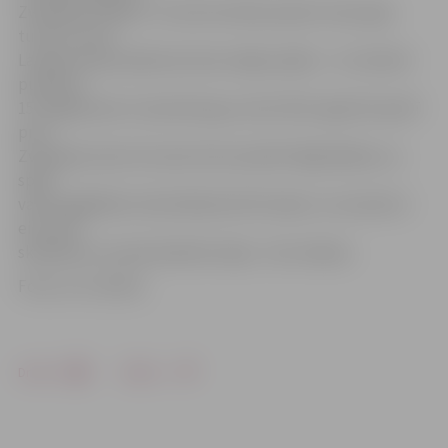
Zviedrijas izlasēm. Turnīra formāts paredz viena apļa
turnīru, kurā
Latvijas izlasei plānotas divas mājas spēles – 22. oktobrī
pulksten
15 Jelgavā pret Luksemburgu, kā arī 2017. gada 29. aprīlī
pret
Zviedrijas izlasi. Šis mačs tiks aizvadīts Rīgā. Biļetes uz
spēli
varēs iegādāties tikai klātienē ZOC kasēs, to cena būs 2
eiro, bet
skolēniem un pensionāriem ieeja – bez maksas.
Foto: no JV arhīva
Drukāt
Dalīties