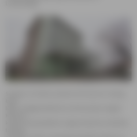
Luksemburgas.
Sestdien, 22. oktobrī, pulksten 14 ar koncertu «Draugi,
laipni
lūgti!» noslēgsies Baltkrievu kultūras dienas Jelgavā.
Koncertā
kultūras namā piedalīsies Jelgavas baltkrievu biedrības
folkloras