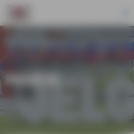
PILSĒTĀ