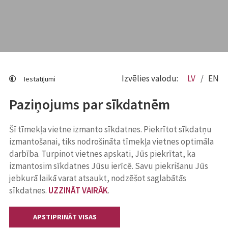
Izvēlies valodu:
LV
EN
Iestatījumi
Paziņojums par sīkdatnēm
Šī tīmekļa vietne izmanto sīkdatnes. Piekrītot sīkdatņu
izmantošanai, tiks nodrošināta tīmekļa vietnes optimāla
darbība. Turpinot vietnes apskati, Jūs piekrītat, ka
izmantosim sīkdatnes Jūsu ierīcē. Savu piekrišanu Jūs
jebkurā laikā varat atsaukt, nodzēšot saglabātās
sīkdatnes.
UZZINĀT VAIRĀK
.
APSTIPRINĀT VISAS