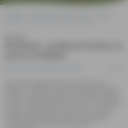
Sākumlapa
Portāla “Jelgavas Vēstnesis” arhīvs
Pilsētā
Brīvdienās – pasākumi kultūras un sporta cienītājiem
Klausīties
Brīvdienās – pasākumi kultūras un
sporta cienītājiem
21/10/2016
Pilsētā
Portāla “Jelgavas Vēstnesis” arhīvs
Šajā nedēļas nogalē pilsētā notiks vairāki kultūras
pasākumi – «Baltkrievu kultūras dienu 2016» noslēguma
koncerts «Draugi, laipni lūgti!», Noras Bumbieres fonda
konkursa «Latvijas jaunie vokālisti» fināls –, kā arī pilsētā
skatāmas vairākas izstādes, savukārt sporta cienītāji
Zemgales Olimpiskajā centrā (ZOC) varēs izbaudīt
Latvijas regbija izlases spēli ar komandu no