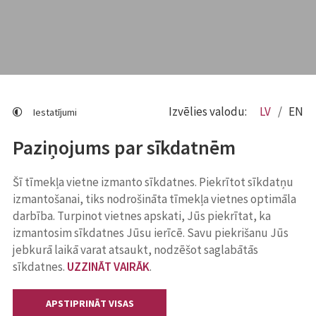
Izvēlies valodu:
LV
EN
Iestatījumi
Paziņojums par sīkdatnēm
Šī tīmekļa vietne izmanto sīkdatnes. Piekrītot sīkdatņu
izmantošanai, tiks nodrošināta tīmekļa vietnes optimāla
darbība. Turpinot vietnes apskati, Jūs piekrītat, ka
izmantosim sīkdatnes Jūsu ierīcē. Savu piekrišanu Jūs
jebkurā laikā varat atsaukt, nodzēšot saglabātās
sīkdatnes.
UZZINĀT VAIRĀK
.
APSTIPRINĀT VISAS