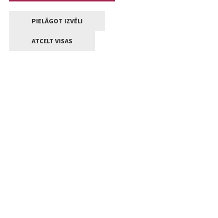
PIELĀGOT IZVĒLI
ATCELT VISAS
Kontakti
Jelgavas valstpilsētas pašvaldība
Lielā iela 11, Jelgava, LV-3001
+371 63005522
pasts@jelgava.lv