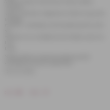
A.Berķe, E.Pujāts, E.Dombrovskis, E.Pjata, G.Maliks,
I.Kučinska,
K.Gods, L.Leščinskis, S.Adgezalova, S.Dancīte. Lugu veido
savdabīga
struktūra – mūsdienīgi, it kā savstarpēji nesaistīti, stāsti
par
mīlestību un to, cik dažāda tā var būt. Biļešu cenas: 8, 10,
12 un
15 eiro.
Plašāka pasākumu programma pieejama portāla
www.jelgavasvestnesis.lv sadaļā «Afiša».
Foto: no JV arhīvs
Drukāt
Dalīties