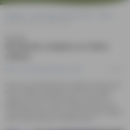
Sākumlapa
Portāla “Jelgavas Vēstnesis” arhīvs
Pilsētā
Brīvdienās volejbols un teātra māksla
Klausīties
Brīvdienās volejbols un teātra
māksla
21/01/2017
Pilsētā
Portāla “Jelgavas Vēstnesis” arhīvs
Visiem sporta līdzjutējiem būs iespējas divas dienas pēc
kārtas Zemgales Olimpiskajā centrā vērot volejbolu –
Jelgavas komanda «Biolars/Jelgava» aizvadīs divus
Baltijas līgas mačus, savukārt Jelgavas Kultūras nama
Lielajā zālē pulksten 16 būs vērojama Ā.Alunāna Jelgavas
teātra izrāde M.Kamoleti «Pidžama sešiem».