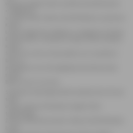
vērojama Liepājas Teātra muzikāla viesizrāde bērniem
«Sniegbaltīte
un septiņi rūķīši». Režisors Dž.Dž.Džilindžers, komponists
K.Lācis.
Lomās: S.Adgezalova, R.Beķeris, S.Jevgļevska, E.Ozoliņš,
E.Dombrovskis, L.Leščinskis, E.Pujāts, V.Ellers, M.Kalita,
K.Gods,
S.Pēcis. Šī ir viena no tām pasakām, kuru zina jebkurš
bērns un
pieaugušais, kura sirdī saglabājusies bērnības prieka
smarža.
Biļešu cenas: 4, 5 un 6 eiro.
Svētdienas vakarā jelgavniekiem pieejama būs vēl viena
teātra
izrāde, pulksten 19.30 sāksies Liepājas Teātra
traģikomēdija
Ž.Pomrā «Mīlestības neprāts». Režisors Dž.Dž.Džilindžers.
Lomās: