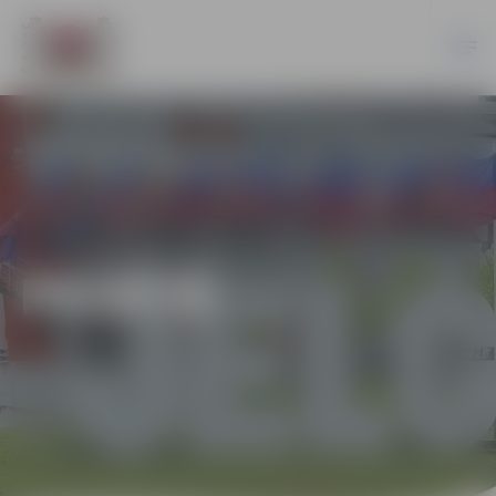
PILSĒTĀ