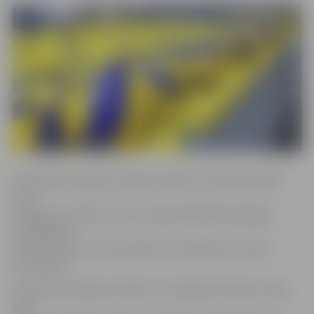
VK «Biolars/Jelgava» šodien pulksten 16 aizvadīs spēli
pret
Jēkabpils «Lūšiem», bet rīt tajā pašā laikā Zemgales
Olimpiskajā
centrā uzņems «Ezerzeme/DU» volejbolistus. Ieeja –
bezmaksas.
Savukārt svētdien pulksten 11 Jelgavas Kultūras namā
būs