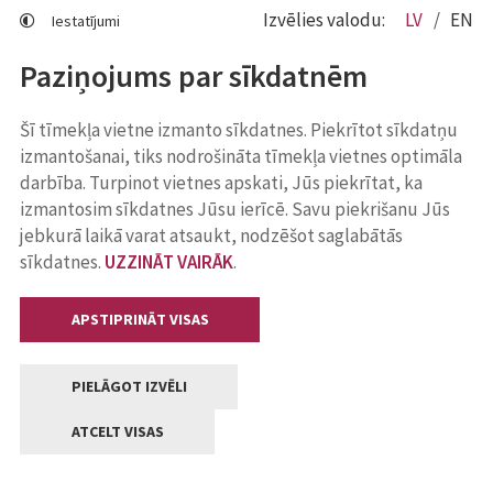
Izvēlies valodu:
LV
EN
Iestatījumi
Paziņojums par sīkdatnēm
Šī tīmekļa vietne izmanto sīkdatnes. Piekrītot sīkdatņu
izmantošanai, tiks nodrošināta tīmekļa vietnes optimāla
darbība. Turpinot vietnes apskati, Jūs piekrītat, ka
izmantosim sīkdatnes Jūsu ierīcē. Savu piekrišanu Jūs
jebkurā laikā varat atsaukt, nodzēšot saglabātās
sīkdatnes.
UZZINĀT VAIRĀK
.
APSTIPRINĀT VISAS
PIELĀGOT IZVĒLI
ATCELT VISAS