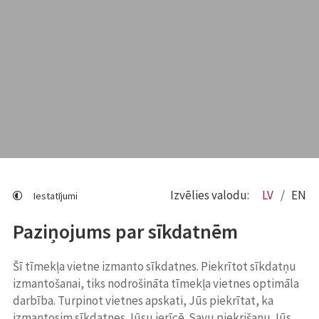
Izvēlies valodu:
LV
EN
Iestatījumi
Paziņojums par sīkdatnēm
Šī tīmekļa vietne izmanto sīkdatnes. Piekrītot sīkdatņu
izmantošanai, tiks nodrošināta tīmekļa vietnes optimāla
darbība. Turpinot vietnes apskati, Jūs piekrītat, ka
izmantosim sīkdatnes Jūsu ierīcē. Savu piekrišanu Jūs