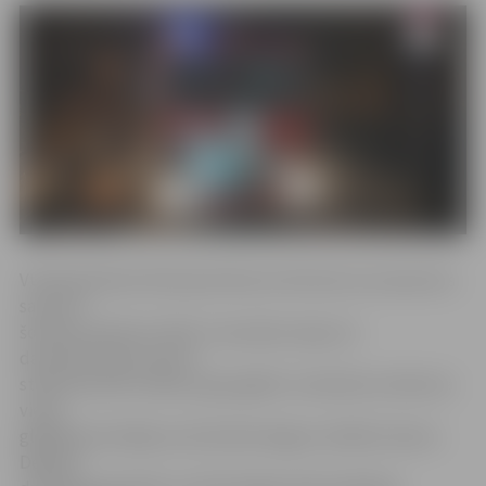
VUGD pārstāve Viktorija Gribuste informē, ka izsaukums
saņemts
šovakar pulksten 19.36. «Izsaucējs ziņoja, ka
daudzdzīvokļu nama 4.
stāvā dzīvoklī izcēlies ugunsgrēks. Ierodoties notikuma
vietā,
glābēji konstatēja, ka dzīvoklis dega ar atklātu liesmu.
Degušā