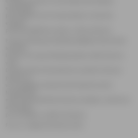
dzīvokļa saimnieki un vēl 20 mājas iedzīvotāji bija
evakuējušies
pašu spēkiem, bet trīs iedzīvotāji no 5. stāva tika
evakuēti,
pielietojot glābšanas maskas,» stāsta V.Gribuste.
Pulksten 20.04 ugunsdzēsējiem glābējiem bija izdevies
ierobežot
liesmas, taču ugunsdzēsēji joprojām strādā notikuma
vietā.
Dzīvoklis dedzis 20 kvadrātmetru platībā. V.Gribuste
piebilst, ka
visi trīs glābēju evakuētie iedzīvotāji tika nodoti
Neatliekamās
medicīniskās palīdzības dienesta mediķiem. «Šobrīd nav
informācijas
par cietušajiem,» piebilst V.Gribuste.
Foto: no «Jelgavas Vēstneša» arhīva