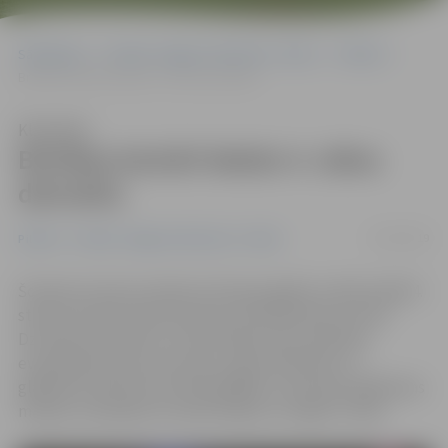
Sākumlapa
Portāla “Jelgavas Vēstnesis” arhīvs
Pilsētā
Brīvības bulvārī dedzis 4. stāva dzīvoklis
Klausīties
Brīvības bulvārī dedzis 4. stāva
dzīvoklis
25/02/2019
Pilsētā
Portāla “Jelgavas Vēstnesis” arhīvs
Šovakar īsi pirms pulksten 20 ugunsgrēks izcēlies kādā 4.
stāva dzīvoklī daudzdzīvokļu namā Brīvības bulvārī.
Dzīvokļa saimnieki un vēl 20 mājas iedzīvotāji bija
evakuējušies paši, bet Valsts ugunsdzēsības un
glābšanas dienesta (VUGD) glābēji, izmantojot glābšanas
maskas, evakuēja trīs iedzīvotājus no mājas 5. stāva.