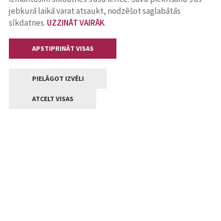
jebkurā laikā varat atsaukt, nodzēšot saglabātās
sīkdatnes.
UZZINĀT VAIRĀK
.
APSTIPRINĀT VISAS
PIELĀGOT IZVĒLI
ATCELT VISAS
Kontakti
Jelgavas valstpilsētas pašvaldība