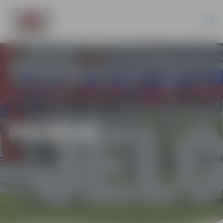
PILSĒTĀ