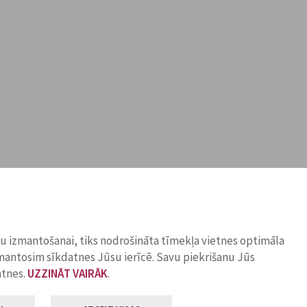
ņu izmantošanai, tiks nodrošināta tīmekļa vietnes optimāla
zmantosim sīkdatnes Jūsu ierīcē. Savu piekrišanu Jūs
atnes.
UZZINĀT VAIRĀK
.