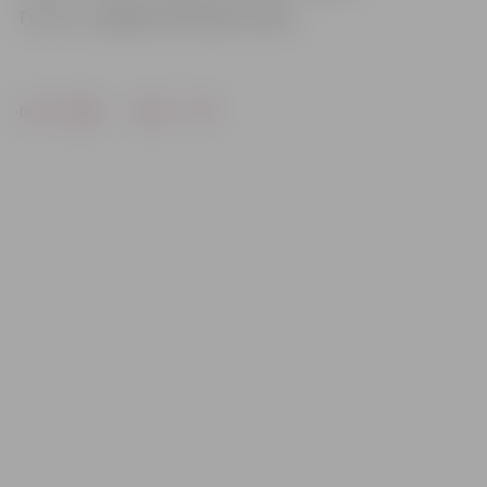
Foto: no «Jelgavas Vēstneša» arhīva
Drukāt
Dalīties