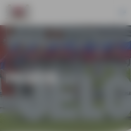
PILSĒTĀ