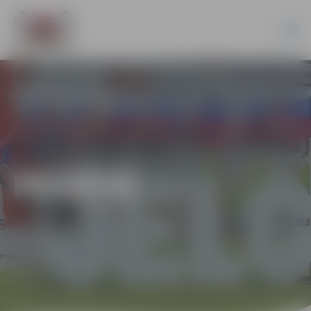
PILSĒTĀ