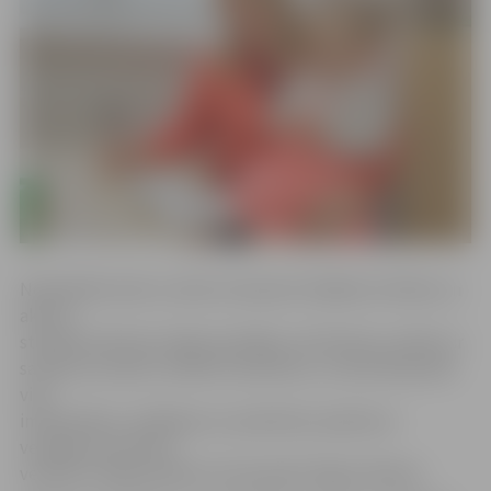
Nodarbībā varēs uzzināt, kā atpazīt dažādas slimības un
akūtus
stāvokļus bērnam mājas apstākļos, kā rīkoties, ja bērns ir
saslimis, ko darīt, lai bērns neslimotu, un kā nostiprināt
viņa
imūnsistēmu. Zināšanas un praktiskus padomus
vecākiem par bērna
veselību sniegs pediatrs homeopāts Edgars Mednis.