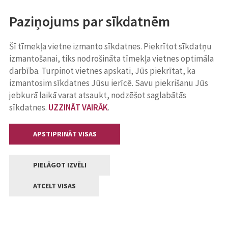
Paziņojums par sīkdatnēm
Šī tīmekļa vietne izmanto sīkdatnes. Piekrītot sīkdatņu
izmantošanai, tiks nodrošināta tīmekļa vietnes optimāla
darbība. Turpinot vietnes apskati, Jūs piekrītat, ka
izmantosim sīkdatnes Jūsu ierīcē. Savu piekrišanu Jūs
jebkurā laikā varat atsaukt, nodzēšot saglabātās
sīkdatnes.
UZZINĀT VAIRĀK
.
APSTIPRINĀT VISAS
PIELĀGOT IZVĒLI
ATCELT VISAS