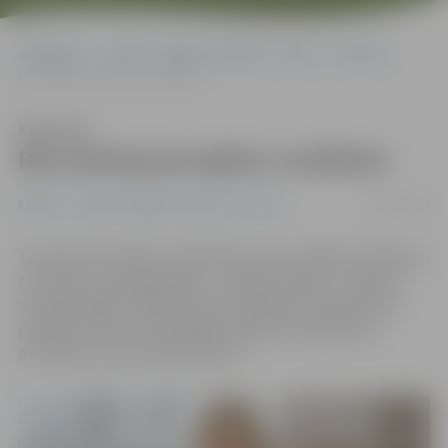
Sākumlapa
Portāla “Jelgavas Vēstnesis” arhīvs
Pilsētā
Būs lekcija jaunajiem vecākiem
Klausīties
Būs lekcija jaunajiem vecākiem
16/02/2016
Pilsētā
Portāla “Jelgavas Vēstnesis” arhīvs
Turpinot bezmaksas nodarbību ciklu vecākiem «Mammu,
tēti, lūdzu, pasargā mani!», vecāki aicināti uz «Mazuļa
veselības ABC». Nodarbība norisināsies 29. februārī no
pulksten 18 līdz 22 Zemgales reģiona Kompetenču
attīstības centrā Svētes ielā 33.