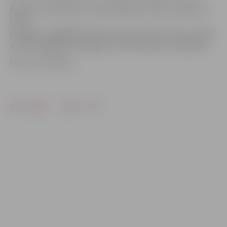
Papildu informācija un pieteikšanās pa tālruni 29222737
(Astra
Vanaga) vai 26055591 (Karolina Lankovska), kā arī e-pastā
astra.vanaga@zrkac.jelgava.lv. Vietu skaits ir ierobežots.
Foto: no JV arhīva
Drukāt
Dalīties