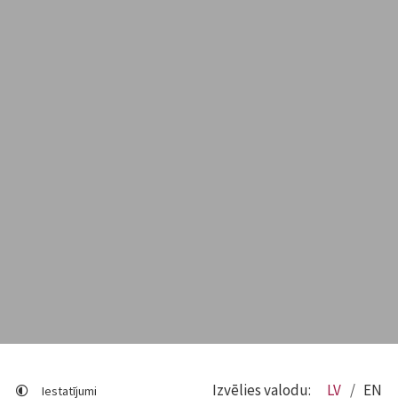
Izvēlies valodu:
LV
EN
Iestatījumi