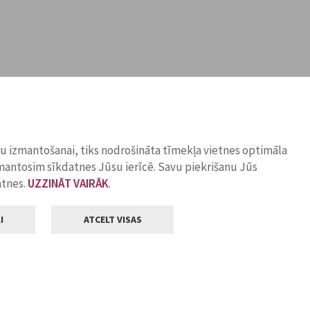
ņu izmantošanai, tiks nodrošināta tīmekļa vietnes optimāla
zmantosim sīkdatnes Jūsu ierīcē. Savu piekrišanu Jūs
atnes.
UZZINĀT VAIRĀK
.
I
ATCELT VISAS