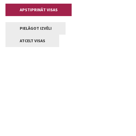
APSTIPRINĀT VISAS
PIELĀGOT IZVĒLI
ATCELT VISAS
Kontakti
Jelgavas valstpilsētas pašvaldība
Lielā iela 11, Jelgava, LV-3001
+371 63005522