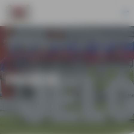
PILSĒTĀ