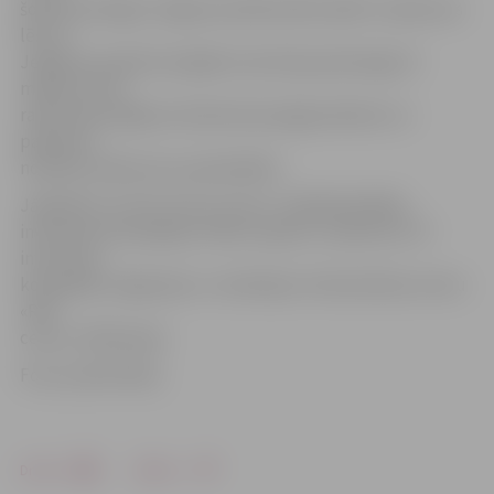
šobrīd iesniegta Jelgavas pilsētas Būvvaldē. Uzņēmums
lēš, ka
Jelgavas projekta kopējās investīcijas pārsniegs 15
miljonus eiro,
radot labi atalgotas darbavietas jelgavniekiem un
palielinot
nodokļu ieņēmumus pašvaldībai.
Jāpiebilst, ka SIA «Auras centrs» ir Baltijā lielākās
investīciju kompānijas «Eften Capital» uzņēmums. Šī
investīciju
kompānija Jelgavā jau ir uzbūvējusi tirdzniecības centru
«RAF
centrs» Pārlielupē.
Foto: publicitātes
Drukāt
Dalīties