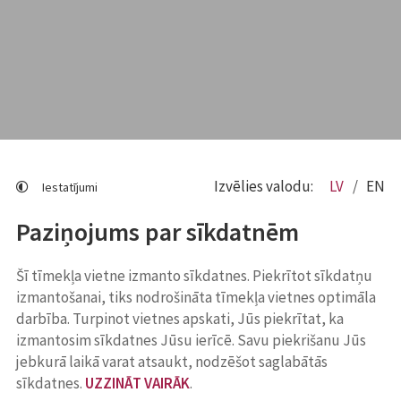
Izvēlies valodu:
LV
EN
Iestatījumi
Paziņojums par sīkdatnēm
Šī tīmekļa vietne izmanto sīkdatnes. Piekrītot sīkdatņu
izmantošanai, tiks nodrošināta tīmekļa vietnes optimāla
darbība. Turpinot vietnes apskati, Jūs piekrītat, ka
izmantosim sīkdatnes Jūsu ierīcē. Savu piekrišanu Jūs
jebkurā laikā varat atsaukt, nodzēšot saglabātās
sīkdatnes.
UZZINĀT VAIRĀK
.