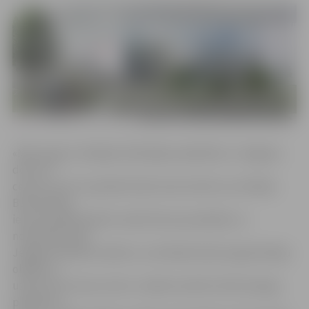
«Mēs augstu vērtējam līdzšinējo sadarbību ar Jelgavas
domi un
ceram, ka arī turpmāk tā būs konstruktīva un lietišķa.
Būvniecības
iecere pilnībā atbilst visām likuma prasībām un
nodrošinās tieši
Jelgavas pilsētai veidotu un arhitektoniski augstvērtīgu
objektu,»
uzsver SIA «Auras centrs» valdes loceklis Uldis Sproga,
piebilstot,