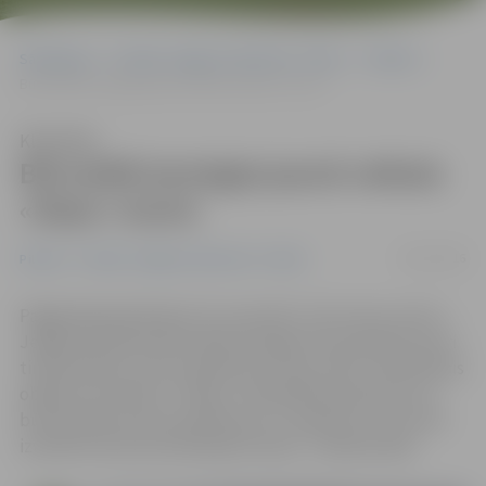
Sākumlapa
Portāla “Jelgavas Vēstnesis” arhīvs
Pilsētā
Būvvaldē iesniegta jaunā veikala «Depo» iecere
Klausīties
Būvvaldē iesniegta jaunā veikala
«Depo» iecere
28/11/2016
Pilsētā
Portāla “Jelgavas Vēstnesis” arhīvs
Pagājušajā piektdienā, 25. novembrī, SIA «Auras centrs»
Jelgavas pilsētas Būvvaldē iesniegusi būvniecības ieceri
tirdzniecības centra projektam Cukura ielā 2. Paredzētais
objekta nomnieks ir «Depo». Pašvaldība apstiprina, ka
būvniecības ieceres pieteikumu ir saņēmusi un tas tiks
izvērtēts likumā noteiktajā termiņā – mēneša laikā.