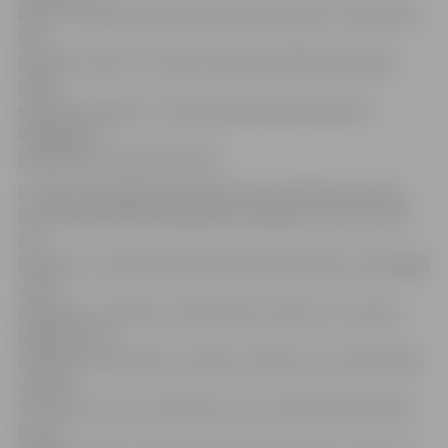
ka šis ir unikāls gadījums šāda veida objektu būvniecībā,
kad
privātie investori ir ņēmuši vērā pašvaldības prasības,
radot
speciālu projektu ar mērķi pienācīgi nodrošināt tā
iekļaušanos
pilsētvidē un infrastruktūrā.
Portāls www.jelgavasvestnesis.lv jau rakstīja, ka pirmo
būvniecības ieceri pašvaldība noraidīja, jo Cukura iela ir
pie
Lielupes un tipveida būve šajā pilsētas ainavai nozīmīgajā
vietā
neiederas. Uzņēmums rīkoja skiču konkursu, kurā par
labāko atzīts
arhitektu apvienības «Lauders Architecture» piedāvātais
variants.
SIA «Auras centrs» apstiprina, ka šī varianta būvniecības
iecere