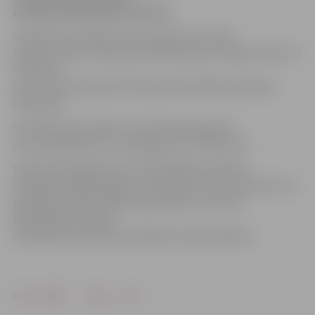
aizdedzinājusi grīdu dzīvoklī.
Izsaukums uz Meiju ceļu saņemts ap 1 naktī,
kad līdzcilvēki ziņojuši par piedūmojumu kāpņutelpā. Uz
notikuma
vietu izbraukuši gan VUGD, gan Pašvaldības policijas
darbinieki.
Ierodoties konstatēts, ka dzīvoklī deg grīda
zem cepeškrāsns, kas aizdegusies no karstuma.
VUGD nodzēsa grīdu, bet Pašvaldības policijas
darbinieki pārliecinājās, ka saimniecei viss ir kārtībā, viņu
palīdzība vairāk nebija nepieciešama, informē
Pašvaldības policijas
sabiedrisko attiecību speciāliste Sandra Reksce.
Drukāt
Dalīties