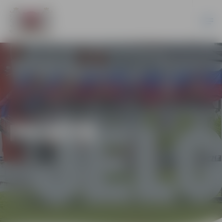
PILSĒTĀ