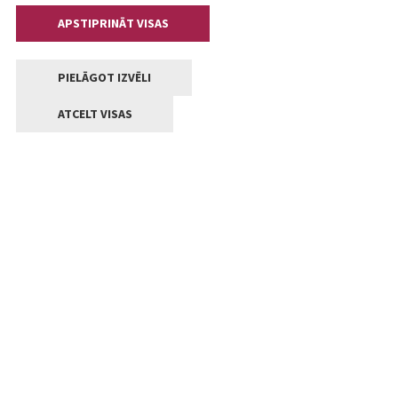
APSTIPRINĀT VISAS
PIELĀGOT IZVĒLI
ATCELT VISAS
Kontakti
Jelgavas valstpilsētas pašvaldība
Lielā iela 11, Jelgava, LV-3001
+371 63005522