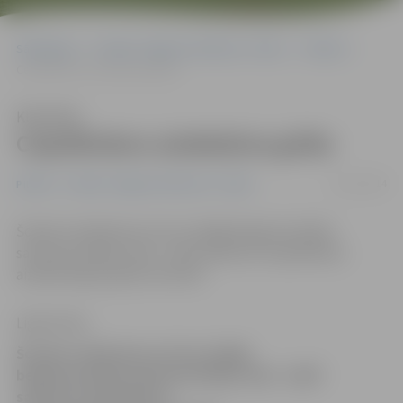
Sākumlapa
Portāla “Jelgavas Vēstnesis” arhīvs
Pilsētā
Cepeškrāsns aizdedzina grīdu
Klausīties
Cepeškrāsns aizdedzina grīdu
23/12/2014
Pilsētā
Portāla “Jelgavas Vēstnesis” arhīvs
Šonakt rosīšanās pa virtuvi nelāgi beigusies kādai
saimniecei Meiju ceļā – naktī sakarsusī cepeškrāsns
aizdedzinājusi grīdu dzīvoklī.
Ligita Vaita
Šonakt rosīšanās pa virtuvi nelāgi
beigusies kādai saimniecei Meiju ceļā – naktī
sakarsusī cepeškrāsns