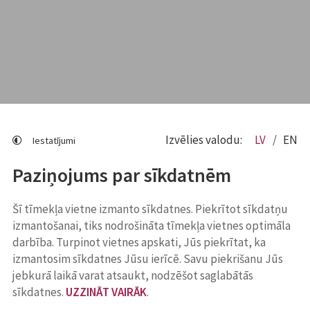
Izvēlies valodu:
LV
EN
Iestatījumi
Paziņojums par sīkdatnēm
Šī tīmekļa vietne izmanto sīkdatnes. Piekrītot sīkdatņu
izmantošanai, tiks nodrošināta tīmekļa vietnes optimāla
darbība. Turpinot vietnes apskati, Jūs piekrītat, ka
izmantosim sīkdatnes Jūsu ierīcē. Savu piekrišanu Jūs
jebkurā laikā varat atsaukt, nodzēšot saglabātās
sīkdatnes.
UZZINĀT VAIRĀK
.