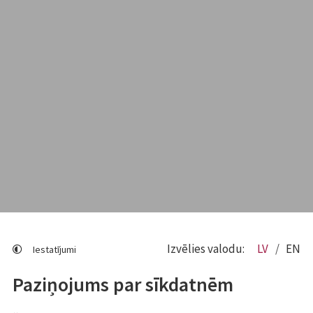
Izvēlies valodu:
LV
EN
Iestatījumi
Paziņojums par sīkdatnēm