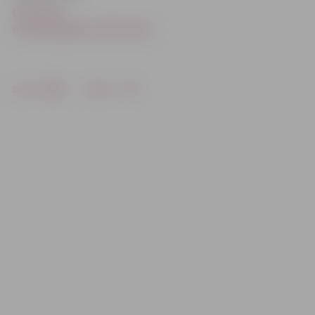
Dzelzceļa
muzejs pagarina darba laiku
Drukāt
Dalīties