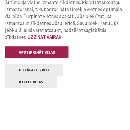
Šī tīmekļa vietne izmanto sīkdatnes. Piekrītot sīkdatņu
izmantošanai, tiks nodrošināta tīmekļa vietnes optimāla
darbība. Turpinot vietnes apskati, Jūs piekrītat, ka
izmantosim sīkdatnes Jūsu ierīcē. Savu piekrišanu Jūs
jebkurā laikā varat atsaukt, nodzēšot saglabātās
sīkdatnes.
UZZINĀT VAIRĀK
.
APSTIPRINĀT VISAS
PIELĀGOT IZVĒLI
ATCELT VISAS