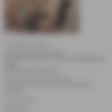
www.jelgavasvestnesis.lv
Latvijas Dzelzceļa muzejs savā
tviterkontā ziņo, ka rīt, 9. aprīlī, apmeklētājiem būs
slēgta
muzeja Jelgavas ekspozīcija.
Pārējās dienās ekspozīcija būs atvērta
ierastajā laikā. Muzejs atvainojas par sagādātajām
neērtībām.
Foto: Raitis Supe
Saistītā ziņa