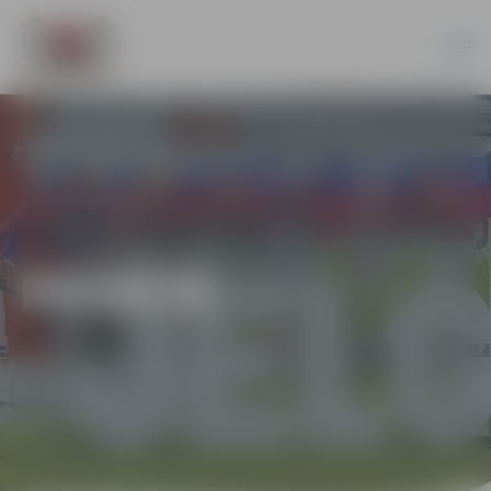
PILSĒTĀ