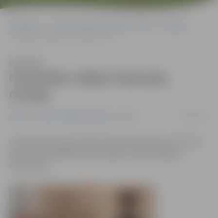
Sākumlapa
Portāla “Jelgavas Vēstnesis” arhīvs
Pilsētā
Ceturtdien slēgts Dzelzceļa muzejs
Klausīties
Ceturtdien slēgts Dzelzceļa
muzejs
08/04/2015
Pilsētā
Portāla “Jelgavas Vēstnesis” arhīvs
Latvijas Dzelzceļa muzejs savā tviterkontā ziņo, ka rīt, 9.
aprīlī, apmeklētājiem būs slēgta muzeja Jelgavas
ekspozīcija.