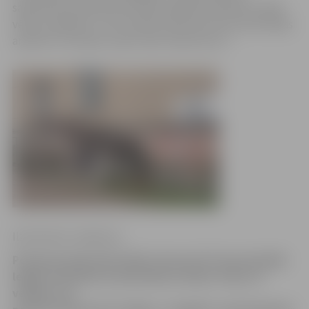
sabiedrība policijas aktivitātes šajā jomā atbalsta, Ojārs
vēlas noskaidrot: «Cik izmaksā vienai personai veikt šādas
analīzes? Par kādu naudu sedz izdevumus?»
Ilze Knusle-Jankevica
Policija pastiprināti sākusi cīņu pret tā saucamajām
legālo narkotiku tirdzniecības vietām. Viens no
veidiem, kā