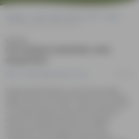
Sākumlapa
Portāla “Jelgavas Vēstnesis” arhīvs
Pilsētā
Cik izmaksā narkotisko vielu ekspertīze?
Klausīties
Cik izmaksā narkotisko vielu
ekspertīze?
13/03/2014
Pilsētā
Portāla “Jelgavas Vēstnesis” arhīvs
Policija pastiprināti sākusi cīņu pret tā saucamajām
legālo narkotiku tirdzniecības vietām. Viens no veidiem,
kā policija cīnās pret šo sērgu, ir regulāri «apciemojumi»
un aizdomīgu iepakojumu jeb preces izņemšana un
ekspertīzes veikšana personām, kas, iespējams,
lietojušas narkotiskās vielas. Nereti tie ir šajās
tirdzniecības vietās strādājošie. Lai gan kopumā