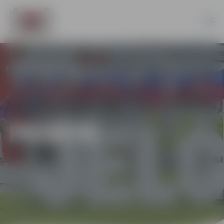
PILSĒTĀ