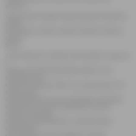
personas.
Valsts policijas Zemgales reģiona pārvaldes priekšnieka
palīdze
Ieva Sietniece norāda, ka analīžu veikšanas izmaksas ir,
sākot no
50 eiro.
Ja pēc ekspertīzes veikšanas tiek konstatēts, ka persona
ir
lietojusi narkotiskās/psihotropās vielas bez ārsta
nozīmējuma, tad
ekspertīzes veikšanas izdevumus sedz pati persona. Šī
persona saņem
arī administratīvo sodu, kas ir līdz 280 eiro. Piemērojot
administratīvo sodu par šo pārkāpumu, personu
vienlaikus rakstveidā
brīdina par kriminālatbildību, ja tā gada laikā pēc
administratīvā
soda uzlikšanas neatļauti iegādāsies vai glabās