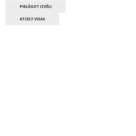
PIELĀGOT IZVĒLI
ATCELT VISAS
Kontakti
Jelgavas valstpilsētas pašvaldība
Lielā iela 11, Jelgava, LV-3001
+371 63005522
pasts@jelgava.lv
Klientu apkalpošana