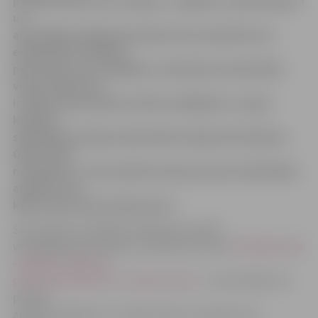
policija cīnās pret šo sērgu, ir regulāri «apciemojumi»
un
aizdomīgu iepakojumu jeb preces izņemšana un
ekspertīzes veikšana
personām, kas, iespējams, lietojušas narkotiskās
vielas. Nereti tie
ir šajās tirdzniecības vietās strādājošie. Lai gan
kopumā
sabiedrība policijas aktivitātes šajā jomā atbalsta,
Ojārs vēlas
noskaidrot: «Cik izmaksā vienai personai veikt šādas
analīzes? Par
kādu naudu sedz izdevumus?»
Šis jautājums lasītājam radās pēc portālā
www.jelgavasvestnesis.lv publicēta raksta
«No Raiņa ielas
«bodītes» atkal trīs
personas aizvestas uz «Ģintermuižu»»
, kurā minēts, ka
policija
analīžu veikšanai uz «Ģintermuižu» aizvedusi trīs