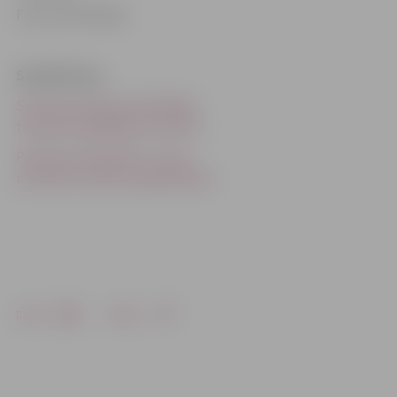
Foto: Ivars Veiliņš
Saistītā ziņa
Slimnīcā nonāk apreibinājies
trīspadsmitgadīgs pusaudzis
Policijas redzeslokā – jauna
narkotiku bodīte (papildināta)
Drukāt
Dalīties