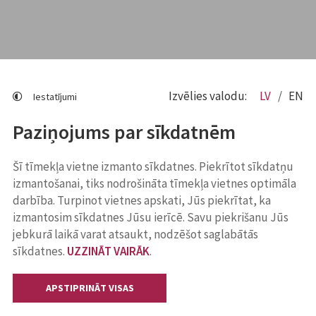
Izvēlies valodu:
LV
EN
Iestatījumi
Paziņojums par sīkdatnēm
Šī tīmekļa vietne izmanto sīkdatnes. Piekrītot sīkdatņu
izmantošanai, tiks nodrošināta tīmekļa vietnes optimāla
darbība. Turpinot vietnes apskati, Jūs piekrītat, ka
izmantosim sīkdatnes Jūsu ierīcē. Savu piekrišanu Jūs
jebkurā laikā varat atsaukt, nodzēšot saglabātās
sīkdatnes.
UZZINĀT VAIRĀK
.
APSTIPRINĀT VISAS