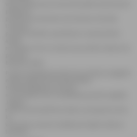
vedusi 616 personas. No tām 242 sastādīts administratīvā
pārkāpuma
protokols par narkotisko vielu lietošanu. Kā norāda
I.Sietniece,
protokols sastādīts, pamatojoties uz apstiprinošiem
analīžu
rezultātiem, līdz ar to izdevumi par analīžu veikšanu šīm
personām
bija jāsedz pašām.
Portāls www.jelgavasvestnesis.lv jau rakstīja, ka pagājušā
nedēļas nogale slimnīcā beidzās kādam
trīspadsmitgadīgam pusaudzim
no Ozolniekiem, kurš ar saindēšanās pazīmēm nogādāts
Jelgavas
slimnīcā. Ātrās palīdzības mediķi un puiša ģimene vērtē,
ka,
visticamāk, pusaudzis saindējies pēc legālo maisījumu
lietošanas.