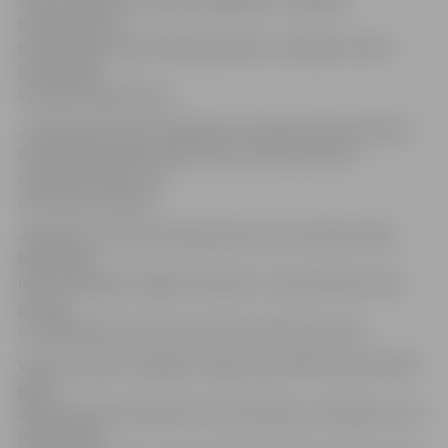
narkotiskās vai
psihotropās vielas nelielā apmērā vai neatļauti lietos
narkotiskās
vai psihotropās vielas.
Ja ekspertīzē tiek noskaidrots, ka persona nav lietojusi
narkotiskās/psihotropās vielas, tad ekspertīzes
veikšanas izdevumus
sedz Valsts policija.
Jāpiebilst, ka kopumā apmēram četru mēnešu laikā,
kopš Raiņa
ielā 17 darbojās «legālo narkotiku» tirdzniecības vieta,
policija
uz pārbaudēm aizvedusi vairāk nekā 30 personas.
Valsts policijas Zemgales reģiona pārvalde kopumā 2013.
gadā
aizdomās par narkotisko vielu lietošanu aizturējusi un uz
pārbaudēm