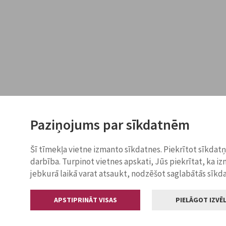
Paziņojums par sīkdatnēm
Šī tīmekļa vietne izmanto sīkdatnes. Piekrītot sīkdat
darbība. Turpinot vietnes apskati, Jūs piekrītat, ka i
jebkurā laikā varat atsaukt, nodzēšot saglabātās sīkd
APSTIPRINĀT VISAS
PIELĀGOT IZVĒL