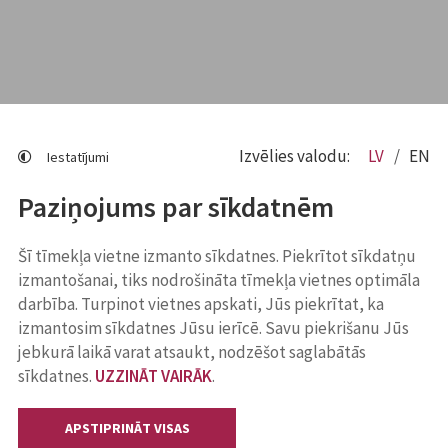
Izvēlies valodu:
LV
EN
Iestatījumi
Paziņojums par sīkdatnēm
Šī tīmekļa vietne izmanto sīkdatnes. Piekrītot sīkdatņu
izmantošanai, tiks nodrošināta tīmekļa vietnes optimāla
darbība. Turpinot vietnes apskati, Jūs piekrītat, ka
izmantosim sīkdatnes Jūsu ierīcē. Savu piekrišanu Jūs
jebkurā laikā varat atsaukt, nodzēšot saglabātās
sīkdatnes.
UZZINĀT VAIRĀK
.
APSTIPRINĀT VISAS