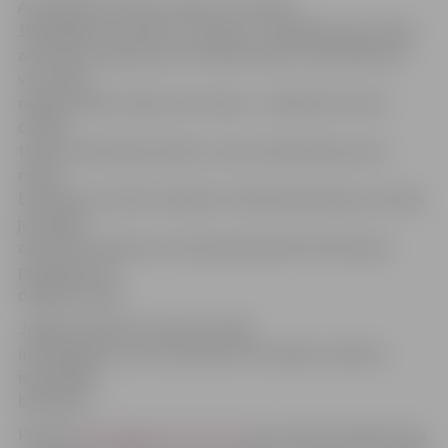
Arī pilsētas kultūras namā, kur atrodas
190 vēlēšanu iecirknis un parasti ir vislielākā iedzīvotāju
aktivitāte, apstiprina, ka cilvēki nenāk. Tā pirmdien pa
visu dienu
nebija ienācis neviens, bet vakar – atnākuši vien divi
cilvēki,
tiesa viņi nākuši jau balsot, nevis interesēties par ko
notiks
balsošana un kā tas izdarāms. Tādu iedzīvotāju, kas vēlas
jau tagad
atdot savu balsi par vai pret grozījumiem likumā par
pensijām esot
diezgan daudz.
Jelgavas pilsētas slimnīcā cilvēki
interesējoties, taču aktivitāte vēl mazāka, nekā par
iepriekšējo
balsošanu.
Portāls
www.jelgavasvestnesis.lv
jau ziņoja, ka šajā tautas