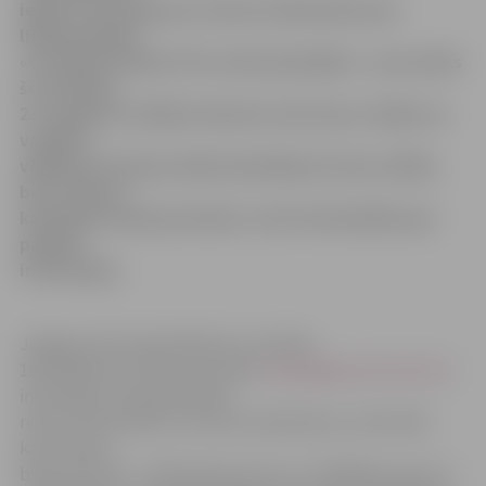
iegūt informāciju par tautas nobalsošanu par
likumprojektu
«Grozījums likumā «Par valsts pensijām»», kas notiks
šo sestdien,
23. augustā, cilvēku interese ir ļoti maza. Gadās, ka
vairākos
vēlēšanu iecirkņos dienā neienāk pat viens cilvēks,
bet ir dienas,
kad kāds ierodas jau balsot, nevis interesēties par
papildu
informāciju.
Jelgavas Valsts ģimnāzijā, kur atrodas
195 vēlēšanu iecirknis, portālu
www.jelgavasvestnesis.lv
informēja, ka parakstīšanās
reizē, lai ierosinātu šo tautas nobalsošanu, aktivitāte
katru dienu
bijusi ļoti liela – nākuši gan jaunie un strādājošie, gan arī