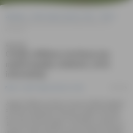
Sākumlapa
Portāla “Jelgavas Vēstnesis” arhīvs
Pilsētā
Cilvēki vēlēšanu iecirkņos jau meklē iespēju nobalsot, nevis
informāciju
Klausīties
Cilvēki vēlēšanu iecirkņos jau
meklē iespēju nobalsot, nevis
informāciju
20/08/2008
Pilsētā
Portāla “Jelgavas Vēstnesis” arhīvs
Jelgavas vēlēšanu iecirkņos, kuros jau nedēļu iespējams
pieteikties balsošanai dzīvesvietā un iegūt informāciju
par tautas nobalsošanu par likumprojektu «Grozījums
likumā «Par valsts pensijām»», kas notiks šo sestdien, 23.
augustā, cilvēku interese ir ļoti maza. Gadās, ka vairākos