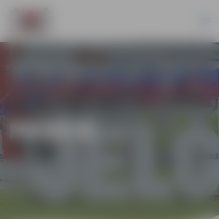
PILSĒTĀ