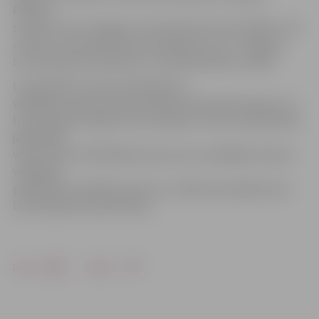
Pilsētas
slimnīcā, SIA «Zemgaļi» teritorijā (Tērvetes ielā 91D), SIA
«Alvima» teritorijā (Lietuvas šosejā 2) un a/s «Jelgavas
būvmateriālu kombināts» teritorijā (Rubeņu ceļā 2).
Lai piedalītos tautas nobalsošanā,
vēlētājam nepieciešama derīga Latvijas pilsoņa pase. Lai
likumprojekts iegūtu likuma spēku, tautas nobalsošanā
jāpiedalās
vismaz 453 730 vēlētājiem jeb pusei no pēdējās Saeimas
vēlēšanās
piedalījušos vēlētāju skaita un vairākumam jābalso par
likumprojekta pieņemšanu.
Drukāt
Dalīties