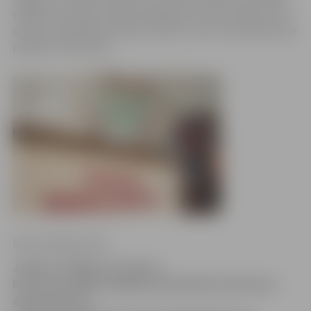
vēlēšanu iecirkņos dienā neienāk pat viens cilvēks, bet ir
dienas, kad kāds ierodas jau balsot, nevis interesēties par
papildu informāciju.
Ritma Gaidamoviča
Jelgavas vēlēšanu iecirkņos,
kuros jau nedēļu iespējams pieteikties balsošanai
dzīvesvietā un