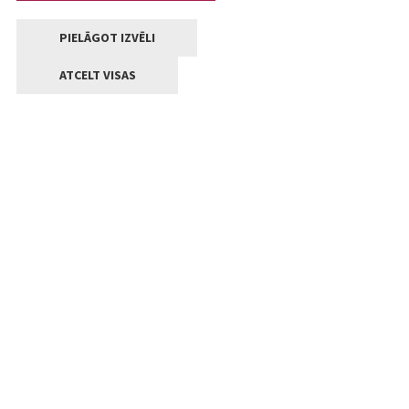
PIELĀGOT IZVĒLI
ATCELT VISAS
Kontakti
Jelgavas valstpilsētas pašvaldība
Lielā iela 11, Jelgava, LV-3001
+371 63005522
pasts@jelgava.lv