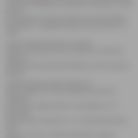
nobalsošanā vēlētājiem būs jāatbild uz jautājumu «Vai jūs
esat par
likumprojekta «Grozījums likumā «Par valsts pensijām»»
pieņemšanu?». Iespējamie atbilžu varianti būs «Par» un
«Pret».
Tautas nobalsošanas dienā, 23. augustā,
vēlēšanu iecirkņi būs atvērti no pulksten 7 rītā līdz 22
vakarā, un
vēlētāji varēs balsot jebkurā vēlēšanu iecirknī Latvijā vai
ārvalstīs.
Jelgavā pieteikties mājas balsošanai un
balsot iespējams 15 tautas nobalsošanas iecirkņos:
Jelgavas 3.
pamatskolā, Jelgavas Valsts un 1. ģimnāzijā, 4., 5., 6.
vidusskolā,
Vakara (maiņu) vidusskolā, 1. un 2. internātpamatskolā,
kā arī
aģentūrā «Kultūra», Miezītes bibliotēkā, Jelgavas