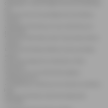
cilvēki gados. Turpretim tagad interese par nobalsošanu
esot
dramatiski maza. Pat iepriekšējā reizē, kad vēlēšanu
iecirkņos
varēja iegūt informāciju par tautas nobalsošanu par
grozījumiem
Satversmē cilvēki nākuši vairāk. Tikai pirmdien laikā no
pulksten
15 līdz 19, kad darbojas vēlēšanu iecirknis, ģimnāzijā
saņemti
pirmie divi iesniegumi par nobalsošanu cilvēka
dzīvesvietā.
Darbiniece min, ka šī neaktivitāte iespējams
izskaidrojama ar to,
ka cilvēkiem jau ir skaidrs par ko viņi balsos vai nebalsos,
jo gan
presē, gan televīzijā un radio tiek sniegta plaša
informācija.