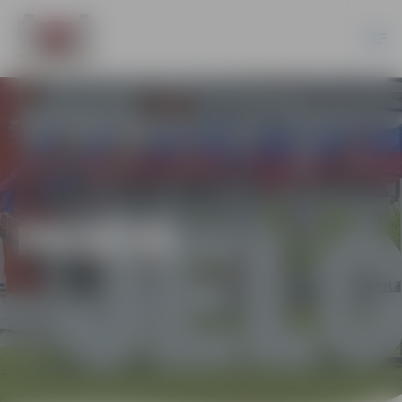
PILSĒTĀ