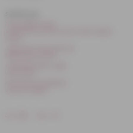
Saistītās ziņas
Trešais labākais Latvijas
bezalkoholisko kokteiļu meistars strādā «Jelgavas
kreklos»
Jelgavā darbu sākusi ekskluzīva
kafijas galerija (+VIDEO)
«Coffee&Wine Gallery» tagad
varēs arī paēst
Kā attīstās jaunie ēdināšanas
uzņēmumi Jelgavā?
Drukāt
Dalīties