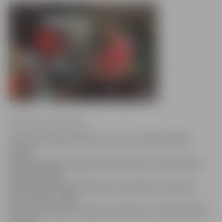
Ilze Knusle-Jankevica
Starptautiskās pārtikas nozares izstādes «Rīga
Food»
laikā pēc septiņu gadu pārtraukuma Latvijā notika
profesionālās
baristu jeb kafijas bārmeņu sacensības «Sanremo
Opera Cup». Tajās
otro vietu ieguva Jelgavas kafejnīcas «Coffee & Wine