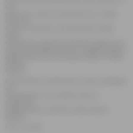
viņš
palika otrais. «Varbūt man nepaveicās, bet es mūžīgi
esmu otrais.
Arī šoreiz,» saka barista. Viņš Latvijas baristu kopējo
līmeni
vērtē kā zemu, jo ilgu laiku speciālistiem nebija, kur sevi
apliecināt, pilnveidoties. Starp citu, vidēji dienā Roberts
pagatavo piecas līdz desmit espresso kafijas un vairākus
desmitus
kapučīno.
R.Lukša norāda, ka, ja šāds konkurss notiks arī nākamgad,
viņš
atkal piedalīsies. Tiesa, saskaņā ar konkursa
noteikumiem
dalībnieks tajā var startēt līdz Latvijas čempiona
iegūšanai.
Foto: no JV arhīva