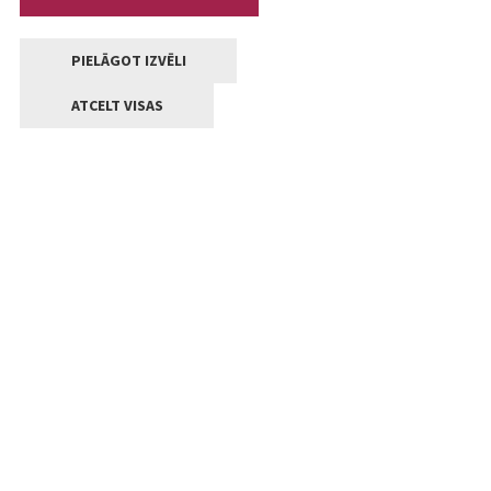
PIELĀGOT IZVĒLI
ATCELT VISAS
Kontakti
Jelgavas valstpilsētas pašvaldība
Lielā iela 11, Jelgava, LV-3001
+371 63005522
pasts@jelgava.lv