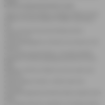
Gallery»
barista un līdzīpašnieks Roberts Lukša.
«Šajās sacensībās piedalījos, jo gribēju pierādīt, ka esmu
labākais un ka mūsu kafejnīca ir labākā,» saka Roberts.
Viņš
stāsta, ka konkursā sacentās 18 kafijas meistari.
Uzdevums – 15
minūšu laikā jāpagatavo 12 dzērieni: četri espresso, četri
kapučīno
un četri paša izdomāti dzērieni. «15 minūšu laikā bija
jāpagatavo 12 dzērieni, jāpaspēj prezentēt sevi un savu
kafiju.
Mēģināju uzzīmēt arī zīmējumus, bet tas ir grūti, kad
pirmo riezi
strādā ar kafijas automātu,» stāsta R.Lukša. Viņš
konkursam
speciāli bija sagatavojis Salvadoras kafiju, kas garšo viņam
pašam
un ir diezgan ekskluzīva. Jāpiebilst, ka šī kafija pa laikam