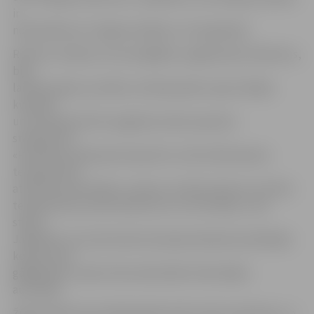
ir
nobaudāma arī Jelgavas kafijas un vīna galerijā.
Roberts norāda, ka vissvarīgākais, pagatavojot dzērienus,
bija,
lai būtu garša, aromāts, lai žūrija spētu sajust kafijas
kvalitāti
un lai dzērieni būtu pagatavoti pēc pasaules
standartiem.
«Piemēram, gatavojot kapučīno, tiek vērtēta piena
temperatūra,
attiecība starp kafiju un pienu, krūzīšu lielums, krūzīšu
temperatūra, putiņu biezums un citi kritēriji,» viņš
stāsta.
Jāpiebilst, ka visas konkursā nepieciešamās sastāvdaļas
konkursanti
gādāja paši, viņiem tika nodrošināts tikai kafijas
automāts.
Žūriju Robertam pilnībā pārliecināt tomēr neizdevās, un