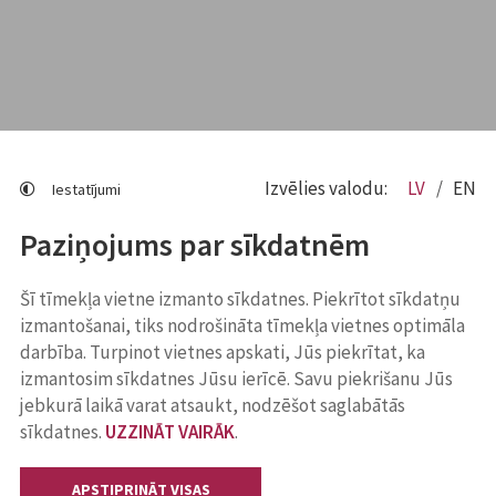
Izvēlies valodu:
LV
EN
Iestatījumi
Paziņojums par sīkdatnēm
Šī tīmekļa vietne izmanto sīkdatnes. Piekrītot sīkdatņu
izmantošanai, tiks nodrošināta tīmekļa vietnes optimāla
darbība. Turpinot vietnes apskati, Jūs piekrītat, ka
izmantosim sīkdatnes Jūsu ierīcē. Savu piekrišanu Jūs
jebkurā laikā varat atsaukt, nodzēšot saglabātās
sīkdatnes.
UZZINĀT VAIRĀK
.
APSTIPRINĀT VISAS