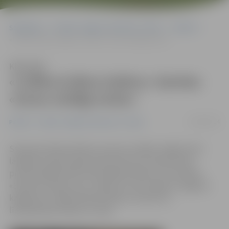
Sākumlapa
Portāla “Jelgavas Vēstnesis” arhīvs
Pilsētā
«Coffee & Wine Gallery» barista: «Esmu mūžīgi otrais»
Klausīties
«Coffee & Wine Gallery» barista:
«Esmu mūžīgi otrais»
10/09/2014
Pilsētā
Portāla “Jelgavas Vēstnesis” arhīvs
Starptautiskās pārtikas nozares izstādes «Rīga Food»
laikā pēc septiņu gadu pārtraukuma Latvijā notika
profesionālās baristu jeb kafijas bārmeņu sacensības
«Sanremo Opera Cup». Tajās otro vietu ieguva Jelgavas
kafejnīcas «Coffee & Wine Gallery» barista un
līdzīpašnieks Roberts Lukša.