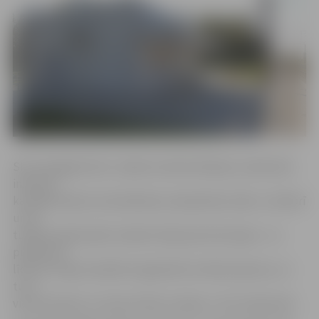
SIA «Zemgales Eko» valdes loceklis Aleksejs Jankovskis
informē,
ka labierīcības Cukurfabrikas stacijā darbu sāks 1. oktobrī
un šo
tualešu darba laiks noteikts tāds pats kā stacijai – no
pulksten 5
līdz 20. «Ieeja tualetēm organizēta no ēkas ārpuses, un
tur ir
viena sieviešu un viena vīriešu tualete,» tā A.Jankovskis.