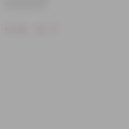
Foto: Austris Auziņš
Drukāt
Dalīties