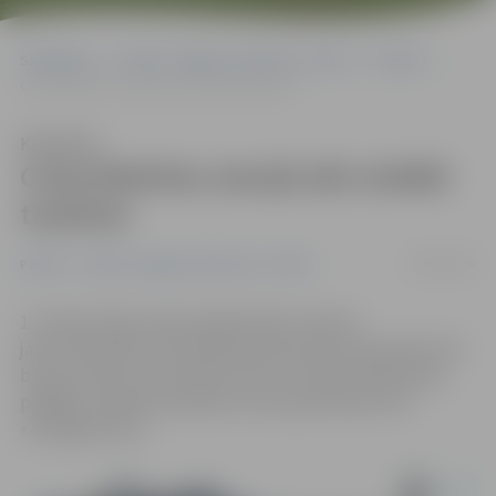
Sākumlapa
Portāla “Jelgavas Vēstnesis” arhīvs
Pilsētā
Cukurfabrikas stacijā sāk strādāt tualetes
Klausīties
Cukurfabrikas stacijā sāk strādāt
tualetes
29/09/2016
Pilsētā
Portāla “Jelgavas Vēstnesis” arhīvs
1. oktobrī darbu sāks sabiedriskās tualetes
jaunuzbūvētās Cukurfabrikas dzelzceļa stacijas ēkā. Tās
būs par maksu. No oktobra tiek arī mainīts darba laiks
pārējām tualetēm pilsētā, kuras apsaimnieko SIA
«Zemgales Eko».