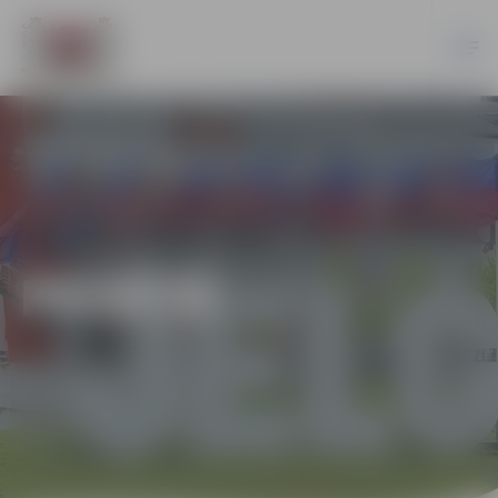
PILSĒTĀ