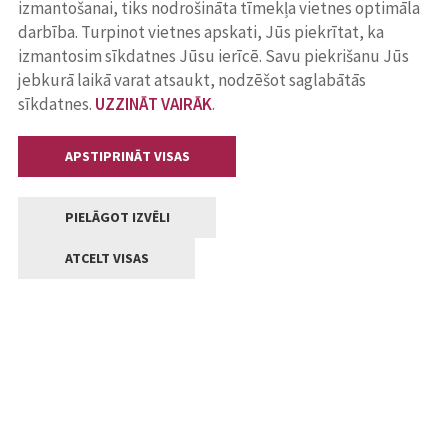
izmantošanai, tiks nodrošināta tīmekļa vietnes optimāla
darbība. Turpinot vietnes apskati, Jūs piekrītat, ka
izmantosim sīkdatnes Jūsu ierīcē. Savu piekrišanu Jūs
jebkurā laikā varat atsaukt, nodzēšot saglabātās
sīkdatnes.
UZZINĀT VAIRĀK
.
APSTIPRINĀT VISAS
PIELĀGOT IZVĒLI
ATCELT VISAS