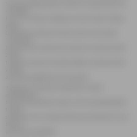
Savukārt pārējās pilsētas tualetes, ko apsaimnieko SIA
«Zemgales
Eko», no 1. oktobra strādās par stundu mazāk. Tā Raiņa
parkā,
Ozolskvērā, skvērā aiz kultūras nama un pie Svētās
Trīsvienības
baznīcas torņa tualetes būs atvērtas no pulksten 8 līdz
20, bet
tualetes autoostas teritorijā strādās no pulksten 8 līdz
21. Šāds
darba laiks saglabāsies līdz 30. aprīlim.
Jāpiebilst, ka maksa par sabiedrisko tualešu
apmeklējumu,
tostarp Cukurfabrikas stacijā, ir 20 centi pieaugušajiem,
10 centi
skolēniem, bet no maksas atbrīvoti pirmsskolas vecuma
bērni un
personas ar invaliditāti.