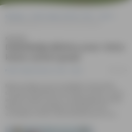
Sākumlapa
Portāla “Jelgavas Vēstnesis” arhīvs
Sports
Daiļslidotāja Ņikitina uzvar «Volvo kausa» junioru grupā
Klausīties
Daiļslidotāja Ņikitina uzvar «Volvo
kausa» junioru grupā
09/11/2014
Portāla “Jelgavas Vēstnesis” arhīvs
Sports
Rīgā norisinājās sezonas nozīmīgākās starptautiskās
sacensības daiļslidošanā «Volvo Open Cup 2014». Junioru
ieskaitē ar karjeras rekordu triumfēja jelgavniece Diāna
Ņikitina (13), kura pārspēja arī pieaugušo turnīra
uzvarētājas rezultātu, raksta www.sportacentrs.com.