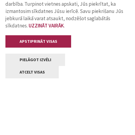
darbība. Turpinot vietnes apskati, Jūs piekrītat, ka
izmantosim sīkdatnes Jūsu ierīcē. Savu piekrišanu Jūs
jebkurā laikā varat atsaukt, nodzēšot saglabātās
sīkdatnes.
UZZINĀT VAIRĀK
.
APSTIPRINĀT VISAS
PIELĀGOT IZVĒLI
ATCELT VISAS
Kontakti