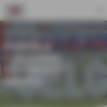
PORTĀLA
“JELGAVAS
VĒSTNESIS”
ARHĪVS