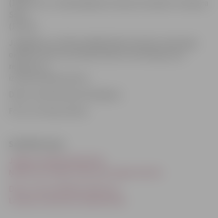
(138), bet uz trešā pakāpiena nokļuva korejiete Sunhjuna
Sona
(133,23).
Jāatgādina, ka Diāna pēdējā laikā startē ļoti veiksmīgi –
oktobra vidū viņa starptautiskā turnīrā laboja savu
rekordu un
izcīnīja 145,45 punktus.
Diānu trenē Romāns Panteļejevs.
Foto: no trenera arhīva
Saistītās ziņas
Jelgavas daiļslidotāja Diāna
Ņikitina Horvātijā uzlabo personīgo rekordu
Divas JLSS audzēknes kļūst par
Latvijas čempionēm daiļslidošanā