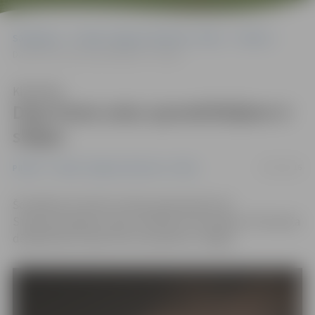
Sākumlapa
Portāla “Jelgavas Vēstnesis” arhīvs
Pilsētā
Daļa Pasta salas apmeklētājiem ir slēgta
Klausīties
Daļa Pasta salas apmeklētājiem ir
slēgta
22/01/2016
Pilsētā
Portāla “Jelgavas Vēstnesis” arhīvs
Šonedēļ norit aktīva rosība, gatavojoties 18.
Starptautiskajam Ledus skulptūru festivālam. Šī iemesla
dēļ daļa Pasta salas līdz 23. janvārim ir slēgta.