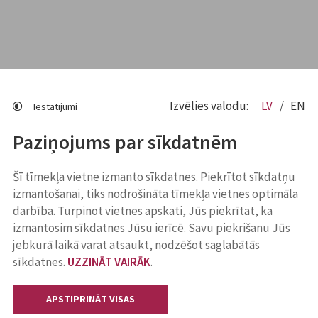
Izvēlies valodu:
LV
EN
Iestatījumi
Paziņojums par sīkdatnēm
Šī tīmekļa vietne izmanto sīkdatnes. Piekrītot sīkdatņu
izmantošanai, tiks nodrošināta tīmekļa vietnes optimāla
darbība. Turpinot vietnes apskati, Jūs piekrītat, ka
izmantosim sīkdatnes Jūsu ierīcē. Savu piekrišanu Jūs
jebkurā laikā varat atsaukt, nodzēšot saglabātās
sīkdatnes.
UZZINĀT VAIRĀK
.
APSTIPRINĀT VISAS