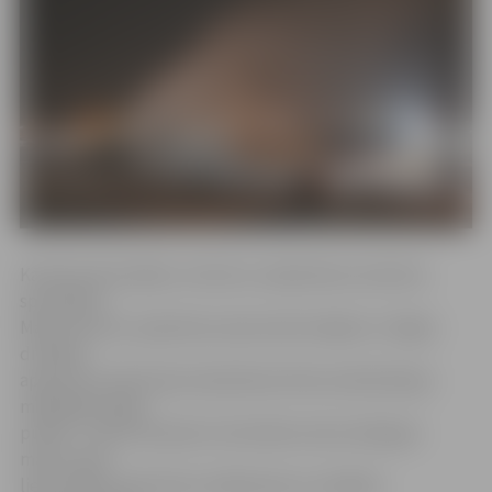
Kā informē iestādes «Kultūra» sabiedrisko attiecību
speciāliste
Marta Zīverte, daļa Pasta salas iedzīvotājiem ir slēgta
drošības
apsvērumu dēļ. Kopš vakardienas Pasta salā darbojas
mākslīgā sniega
pūtēji – Ledus skulptūru festivāla norises laikā gan
mazus, gan
lielus iepriecinās ledus slīdkalniņš ar vairākām