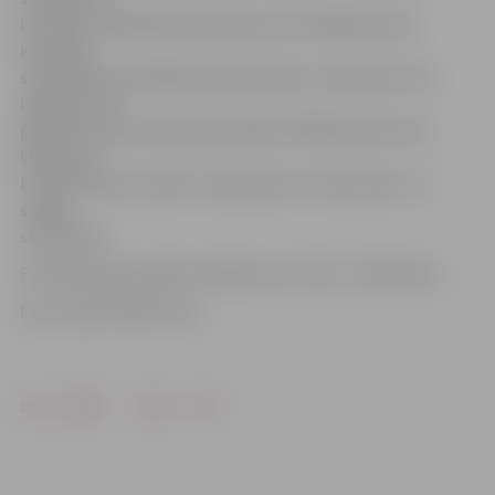
bet dienu vēlāk sāksies darbs pie 15 lielajām ledus
komandu
skulptūrām. Paralēli festivāla konkursa darbiem tiks
izgatavoti arī
papildu ledus tēlniecības objekti. Mākslinieki Inese
Ūlande un
Donāts Mockus būvēs «Koskenkorva» ledus bāru un
sniega
skulptūras.
Festivāls Pasta salā norisināsies no 5. līdz 7. februārim.
Foto: publicitātes foto
Drukāt
Dalīties