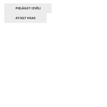
PIELĀGOT IZVĒLI
ATCELT VISAS
Kontakti
Jelgavas valstpilsētas pašvaldība
Lielā iela 11, Jelgava, LV-3001
+371 63005522
pasts@jelgava.lv