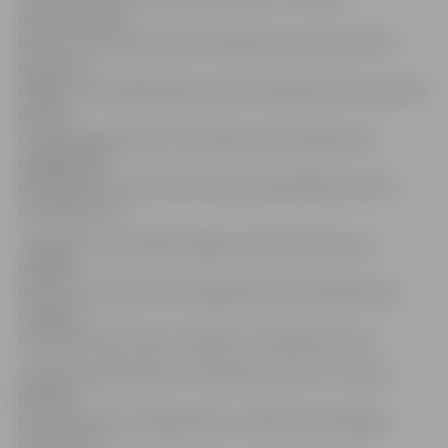
nobrauktuvēm.
Kalns, uz kura tiks būvēts slīdkalniņš, jau šobrīd tiek
appūsts ar
sniegu, lai tuvākajā laikā uzsāktu slīdkalniņa būvniecības
darbus.
Festivāla organizatori atvainojas iedzīvotājiem par
sagādātajām
neērtībām un aicina Pasta salas apmeklētājus ievērot
ierobežojumus.
Jāpiebilst, ka šonedēļ Jelgavas ūdenskrātuvēs arī
izzāģēts
ledus, no kā taps līdz šim garākais ledus slīdkalniņš ar
vairākām
nobrauktuvēm Ledus skulptūru festivāla vēsturē.
Šī gada festivāla tēma ir «Pasaules brīnumi», un jau 1.
februārī
Pasta salā taps 30 mākslinieku veidotās individuālās
skulptūras,