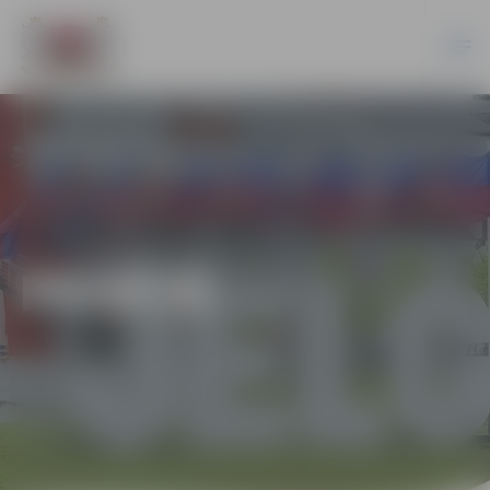
PILSĒTĀ