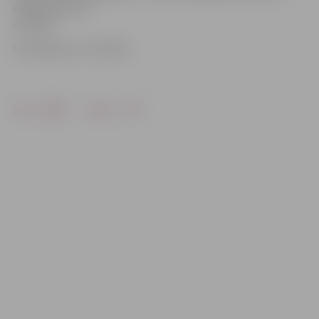
vidēji nopietnā
stāvoklī.
Ilustrācija: no JV arhīva
Drukāt
Dalīties