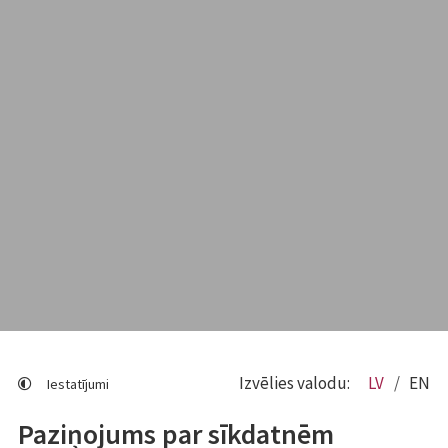
Izvēlies valodu:
LV
EN
Iestatījumi
Paziņojums par sīkdatnēm