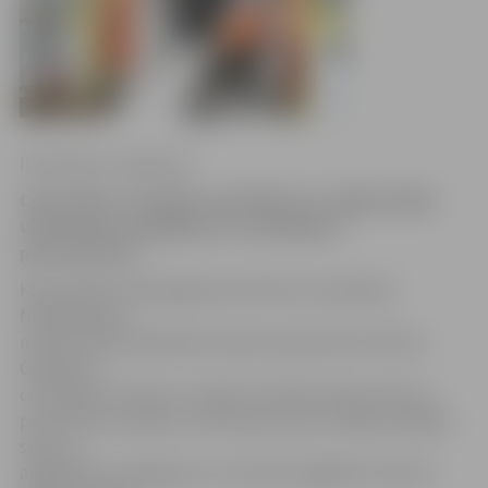
Ilze Knusle-Jankevica
Ceturtdien, 30. jūlijā, ap pulksten 11 Jelgavā kāds
vīrietis guva apdegumus, uzsprāgstot
perforatoram.
Kā portālam www.jelgavasvestnesis.lv pastāstīja
Neatliekamās
medicīniskās palīdzības dienesta pārstāvis Kristians
Galanders,
cietušajam vīrietim ir 27 gadi. Viņš bijis darba vietā un,
perforatoram pēkšņi uzliesmojot, guva vidējas pakāpes
sejas un
apakšdelmu apdegumus. Viņš tika nogādāts slimnīcā