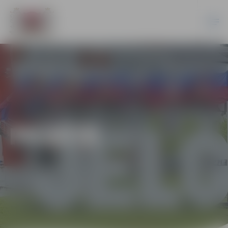
PILSĒTĀ