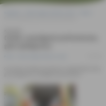
Sākumlapa
Portāla “Jelgavas Vēstnesis” arhīvs
Pilsētā
Darbā, uzsprāgstot perforatoram, gūst apdegumus
Klausīties
Darbā, uzsprāgstot perforatoram,
gūst apdegumus
31/07/2015
Pilsētā
Portāla “Jelgavas Vēstnesis” arhīvs
Ceturtdien, 30. jūlijā, ap pulksten 11 Jelgavā kāds vīrietis
guva apdegumus, uzsprāgstot perforatoram.