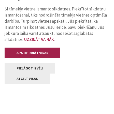
Šī tīmekļa vietne izmanto sīkdatnes. Piekrītot sīkdatņu
izmantošanai, tiks nodrošināta tīmekļa vietnes optimāla
darbība. Turpinot vietnes apskati, Jūs piekrītat, ka
izmantosim sīkdatnes Jūsu ierīcē. Savu piekrišanu Jūs
jebkurā laikā varat atsaukt, nodzēšot saglabātās
sīkdatnes.
UZZINĀT VAIRĀK
.
APSTIPRINĀT VISAS
PIELĀGOT IZVĒLI
ATCELT VISAS