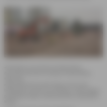
«Būvobjektos, kas atrodas zem klajas debess,
darbu gaita lielā mērā ir atkarīga no laikapstākļiem,
tāpēc Loka
maģistrālē darbi tiks veikti tik ilgi, cik vien to ļaus
laikapstākļi, kas šobrīd ir ļoti labvēlīgi,» norāda Jelgavas
pašvaldības iestādes «Pilsētsaimniecība» vadītājs Māris
Mielavs.