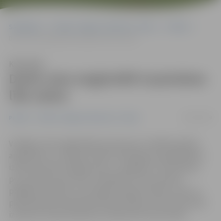
Sākumlapa
Portāla “Jelgavas Vēstnesis” arhīvs
Pilsētā
Darbi Loka maģistrālē turpināsies līdz salam
Klausīties
Darbi Loka maģistrālē turpināsies
līdz salam
18/12/2019
Pilsētā
Portāla “Jelgavas Vēstnesis” arhīvs
Vairākos Loka maģistrāles posmos jau ir ieklāta asfalta
apakškārta, un šobrīd notiek cietā seguma apakškārtas
izbūve posmā no Rīgas ielas uz Jelgavas 6. vidusskolas
pusi. Kad šis posms būs noasfaltēts, tiks noņemts
pēdējais luksofors, kas regulē satiksmi darbu zonā, un
piebraukšana skolai būs krietni ērtāka, jo drīzumā varēs
izmantot arī jaunizbūvēto stāvlaukumu pie skolas.