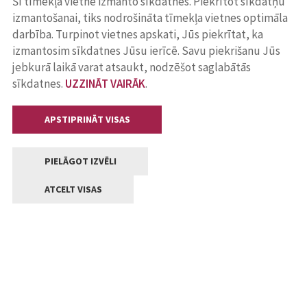
Šī tīmekļa vietne izmanto sīkdatnes. Piekrītot sīkdatņu
izmantošanai, tiks nodrošināta tīmekļa vietnes optimāla
darbība. Turpinot vietnes apskati, Jūs piekrītat, ka
izmantosim sīkdatnes Jūsu ierīcē. Savu piekrišanu Jūs
jebkurā laikā varat atsaukt, nodzēšot saglabātās
sīkdatnes.
UZZINĀT VAIRĀK
.
APSTIPRINĀT VISAS
PIELĀGOT IZVĒLI
ATCELT VISAS