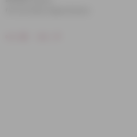
2021. gada 7. janvārim.
Foto: Ivars Veiliņš/«Jelgavas Vēstnesis»
Drukāt
Dalīties