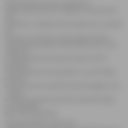
Šobrīd asfaltbetona seguma apakškārta ir
ieklāta vairākos posmos: no Jelgavas 6. vidusskolas līdz
Loka
maģistrālei 7, no Rīgas ielas līdz Aviācijas ielai, uz pārvada
pār
dzelzceļu un no Rubeņu ceļa līdz Jelgavas pilsētas
administratīvajai robežai, turklāt Rubeņu ceļa un Loka
maģistrāles
krustojumā izbūvēts lokveida krustojums. Šobrīd
asfaltēšana
turpinās posmā no Loka maģistrāles 7. nama līdz Rīgas
ielai vienā
brauktuves pusē un paralēli tiek izbūvētas gājēju ietves
– gan gar
6. vidusskolu, gan gar daudzstāvu dzīvojamām mājām
Loka maģistrālē,
gan uz dzelzceļa pārvada.
Satiksmei pilnībā jau atvērts Loka