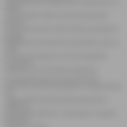
maģistrāles posms no Rīgas ielas līdz Aviācijas ielai un no
Rubeņu
ceļa līdz pilsētas robežai, arī pār dzelzceļa pārvadu
atjaunota
transporta divvirzienu kustība. Satiksmes ierobežojumi
joprojām
saglabājas posmā no Kalnciema ceļa līdz Bērzu ceļam un
tuvāk
krustojumam ar Rīgas ielu, kā arī Loka maģistrāles
krustojumā ar
Aviācijas ielu, kur tiek izbūvēts rotācijas aplis.
Loka maģistrāles rekonstrukcijas darbi paredz
atjaunot ielu visā 4733 metru garumā – no Kalnciema ceļa
līdz
Jelgavas pilsētas administratīvajai robežai. Darbus
objektā veic
pilnsabiedrība «RERE vide – Hidrostatyba». Tos plānots
pabeigt līdz