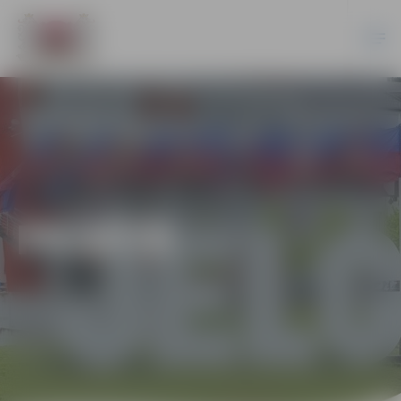
PILSĒTĀ