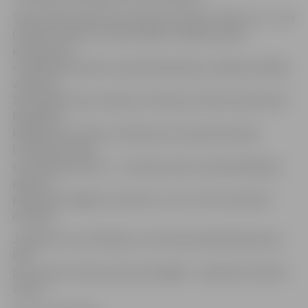
Tāpat sākuši darboties pilsētas brīvkrāni. Tādi ir trīs – divi
Čakstes bulvārī un viens Lielās un K.Barona ielas
krustojumā.
«Pilsētsaimniecības» Apsaimniekošanas nodaļas vadītāja
vietniece
Žanna Barkovska norāda, ka Čakstes bulvārī esošie krāni
bija darba
kārtībā, bet Lielās un K.Barona krustojumā esošais
brīvkrāns ziemas
sezonā bija salauzts – tam bija nolauzta iedarbināšanas
poga un
pats krāns. Bojājumi novērsti, un nu visi trīs brīvkrāni
darbojas.
Jāpiebilst, ka strūklakas un brīvkrāni pilsētā darbosies
līdz
pat vasaras tūrisma sezonas beigām – apmēram oktobra
vidum.