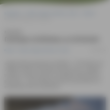
Sākumlapa
Portāla “Jelgavas Vēstnesis” arhīvs
Pilsētā
Darbojas strūklakas un brīvkrāni
Klausīties
Darbojas strūklakas un brīvkrāni
05/05/2016
Pilsētā
Portāla “Jelgavas Vēstnesis” arhīvs
Jelgavā sākušas darboties strūklakas – «Trīsvienība» pie
Jelgavas Svētās Trīsvienības baznīcas torņa, «Jelgavas
students» Čakstes bulvārī un strūklakas ūdenskritumi
pār Driksu –, kā arī pilsētas brīvkrāni, kas paredzēti, lai
siltajā laikā varētu atveldzēties.