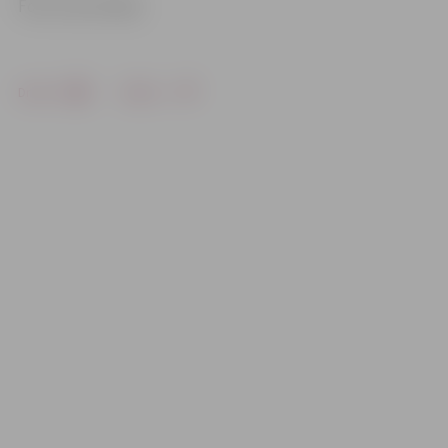
Foto: Ivars Veiliņš
Drukāt
Dalīties