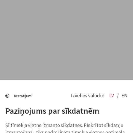
Izvēlies valodu:
LV
EN
Iestatījumi
Paziņojums par sīkdatnēm
Šī tīmekļa vietne izmanto sīkdatnes. Piekrītot sīkdatņu
izmantošanai, tiks nodrošināta tīmekļa vietnes optimāla