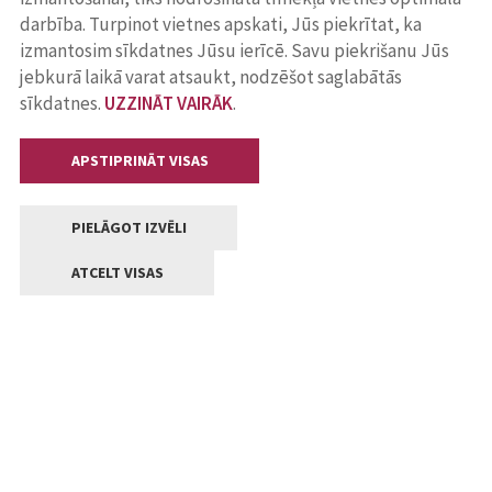
darbība. Turpinot vietnes apskati, Jūs piekrītat, ka
izmantosim sīkdatnes Jūsu ierīcē. Savu piekrišanu Jūs
jebkurā laikā varat atsaukt, nodzēšot saglabātās
sīkdatnes.
UZZINĀT VAIRĀK
.
APSTIPRINĀT VISAS
PIELĀGOT IZVĒLI
ATCELT VISAS
Kontakti