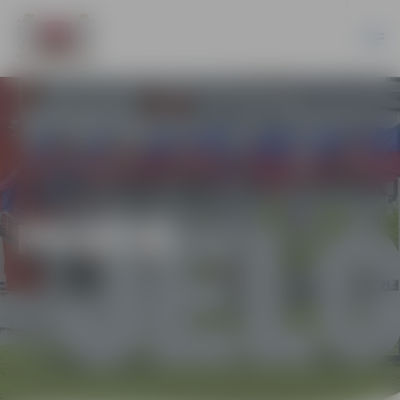
PILSĒTĀ