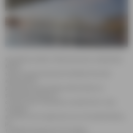
Pašvaldības iestādes «Pilsētsaimniecība» vadītājs Māris
Mielavs
stāsta, ka pavasara sākumā strūklakām tika veikti
apkopes darbi –
pēc ziemas sezonas apkope veikta sūkņiem un
pārbaudītas sistēmas un
caurules, kā arī «Studentam» nomainīts filtrs. Tiesa,
strūklakas
pār Driksu vēl nav izgaismotas, bet, kā norāda M.Mielavs,
jau
tuvākajās dienās gaismas tiks ieslēgtas.