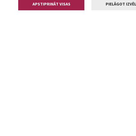
APSTIPRINĀT VISAS
PIELĀGOT IZVĒL
Kontakti
Jelgavas valstp
Lielā iela 11
+371 630055
pasts@jelga
2002-2026 jelgava.lv