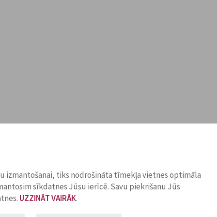
ņu izmantošanai, tiks nodrošināta tīmekļa vietnes optimāla
zmantosim sīkdatnes Jūsu ierīcē. Savu piekrišanu Jūs
atnes.
UZZINĀT VAIRĀK
.