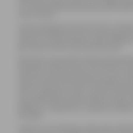
nepilnas ārstu prakses un pie kuriem ir iespējams pier
var uzzināt Nacionālā veselības dienesta (NVD) mājas 
www.vmnvd.gov.lv.
I.Lācītes privātprakse atrodas Asteru ielā 5, un saskaņ
informāciju M.Malbārdes pacientu sarakstā reģistrēti 
220 bērnu. Kā norāda privātpraksē, dakterei Malbārdei 
gadi, tādēļ viņa nolēmusi doties pelnītajā atpūtā.
NVD informē, ka pie primārās veselības aprūpes pedia
M.Malbārdes reģistrētie pacienti tiek atreģistrēti. Vie
reģistrāciju var ar jebkuru ģimenes ārstu, kuram ir līg
valsti par primārās veselības aprūpes pakalpojumu s
apmaksu. Ģimenes ārstu saraksts, tostarp informācija 
vietu, pamatdarbības teritoriju, reģistrēto pacientu s
pieejams NVD mājas lapā www.vmnvd.gov.lv, sadaļā «V
pakalpojumi», «Ģimenes ārsti», «Ģimenes ārsti atbilsto
teritorijām».
«Pacienti, kuri līdz 2016. gada 1. jūlijam nebūs izvēlēju