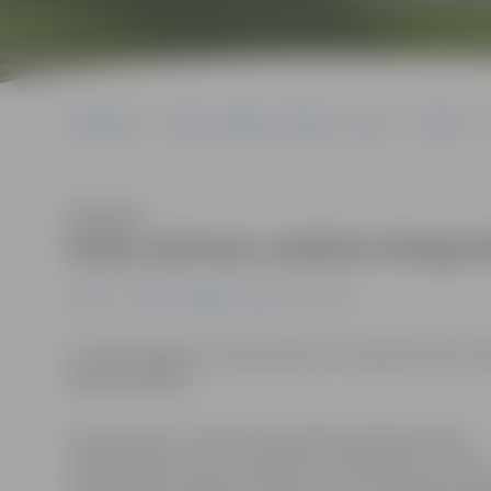
Sākumlapa
Portāla “Jelgavas Vēstnesis” arhīvs
Pilsētā
Klausīties
Darbu pārtrauc pediatre Marga 
Pilsētā
Portāla “Jelgavas Vēstnesis” arhīvs
No nākamā gada 1. janvāra darbu SIA «Ilgas Lācītes pr
Marga Malbārde.
Viņas pacientu vecāki vai likumīgie pārstāvji aicināti
piereģistrēties pie cita pediatra – speciālistus, kuriem