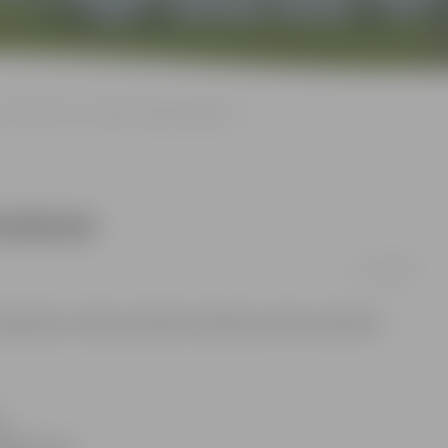
Darbu pārtrauc pediatre Marga Malbārde
Malbārde
17/12/2015
ivātprakse» beidz primārās veselības aprūpes pediatre
 ir