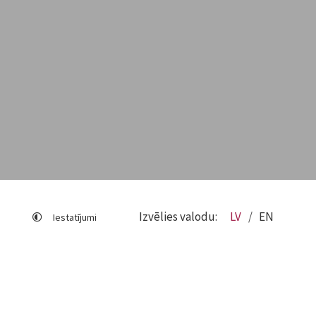
Izvēlies valodu:
LV
EN
Iestatījumi