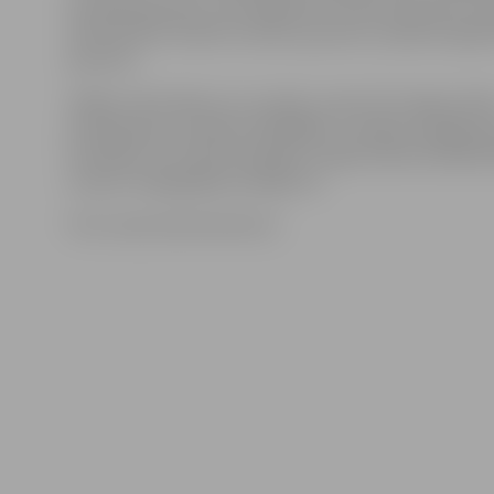
sev ģimenes ārstu, tiks reģistrēti I.Lācītes pacientu sa
informē NVD. Šobrīd I.Lācītes pacientu sarakstā reģist
pacientu.
Sīkāku informāciju var uzzināt, zvanot SIA «Ilgas Lācīt
privātprakse» pa tālruni 63020642. Jautājumu gadījum
sazināties arī ar NVD Zemgales nodaļu (tālrunis 630272
e-pasts zemgale@vmnvd.gov.lv.)
Foto: www.maminuklubs.lv