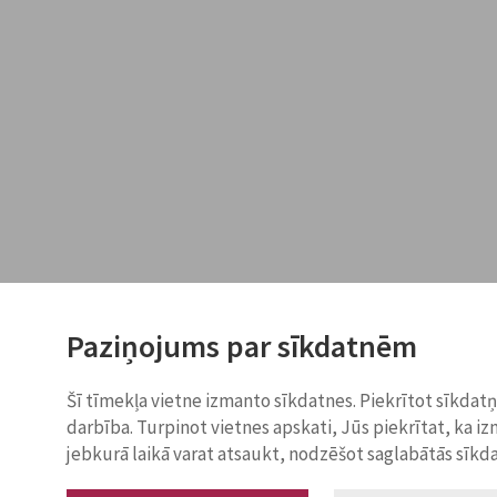
Paziņojums par sīkdatnēm
Šī tīmekļa vietne izmanto sīkdatnes. Piekrītot sīkdat
darbība. Turpinot vietnes apskati, Jūs piekrītat, ka i
jebkurā laikā varat atsaukt, nodzēšot saglabātās sīkd