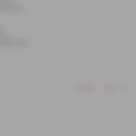
rakstā,»
rēti ap 2300
es
ā var
49, 63007086;
Drukāt
Dalīties