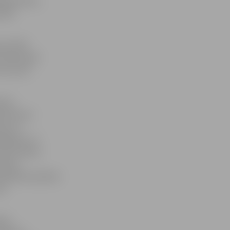
eģistrēties,
lapā
ā ar NVD
vairāk nekā
ir jau 82
tres
noties par
ums ar
niegšanu un
par prakses
kaitu,
eselības aprūpes
ši
šies