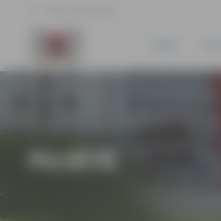
17.8 °C, 4.3 m/s, 81.6 %
JAUNUMI
PILSĒ
PILSĒTĀ