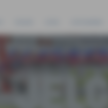
TA
PAŠVALDĪBA
IESTĀDES
KAPITĀLSABIEDRĪBAS