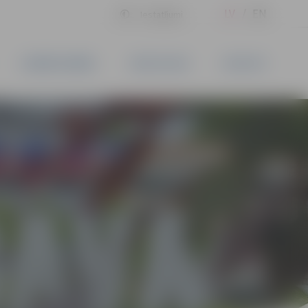
LV
EN
Iestatījumi
UZŅĒMĒJDARBĪBA
PAKALPOJUMI
KONTAKTI