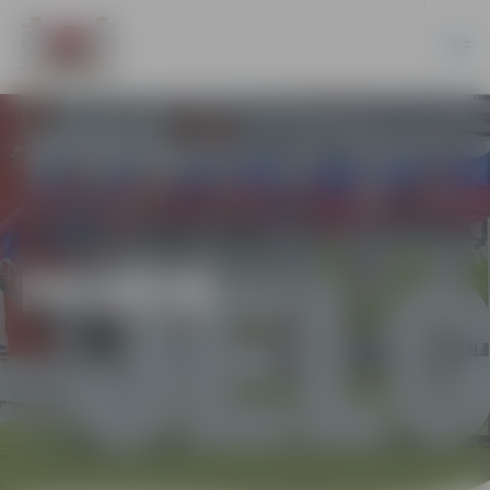
PILSĒTĀ