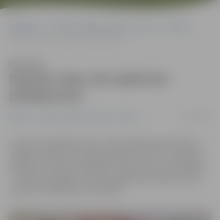
Sākumlapa
Portāla “Jelgavas Vēstnesis” arhīvs
Pilsētā
Darinās rotas, kas apliecina pašlepnumu
Klausīties
Darinās rotas, kas apliecina
pašlepnumu
11/02/2018
Pilsētā
Portāla “Jelgavas Vēstnesis” arhīvs
Turpinot nodarbību ciklu «Tradicionālo amatu dienas»,
Jelgavas Svētās Trīsvienības baznīcas tornī 17. februārī
pulksten 12 notiks nodarbība «Grezno kroņu darināšana»
– meistares Brigitas Strodas vadībā varēs izprast kroņu
nozīmi un iemācīties tos darināt.