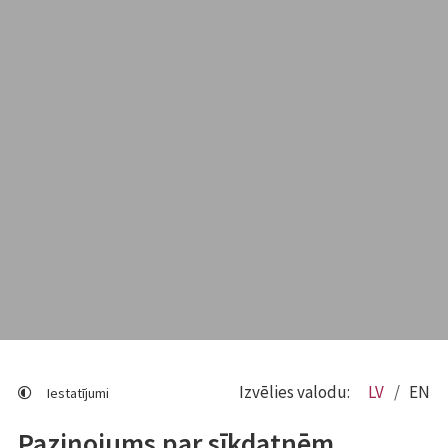
Izvēlies valodu:
LV
EN
Iestatījumi
Paziņojums par sīkdatnēm