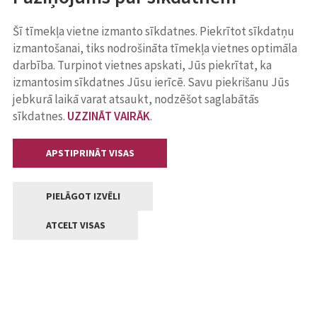
Šī tīmekļa vietne izmanto sīkdatnes. Piekrītot sīkdatņu
izmantošanai, tiks nodrošināta tīmekļa vietnes optimāla
darbība. Turpinot vietnes apskati, Jūs piekrītat, ka
izmantosim sīkdatnes Jūsu ierīcē. Savu piekrišanu Jūs
jebkurā laikā varat atsaukt, nodzēšot saglabātās
sīkdatnes.
UZZINĀT VAIRĀK
.
APSTIPRINĀT VISAS
PIELĀGOT IZVĒLI
ATCELT VISAS