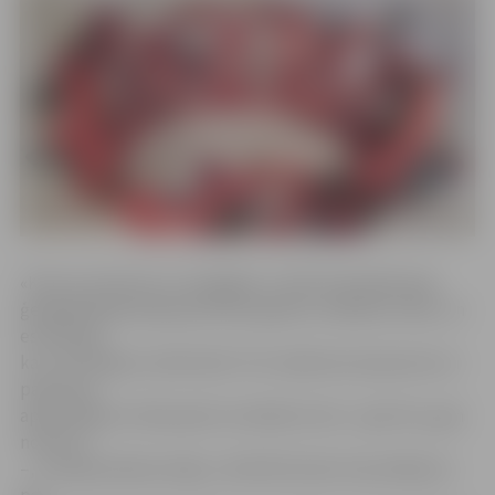
«Kroņi ir aizmirsts un neapgūts, tomēr Ziemeļeiropas
ģeogrāfiskajā telpā pazīstams galvas rotāšanas veids, un
es domāju,
ka ir nozīmīgi to atdzīvināt. Tā ir radošuma izpausme un
pašcieņas
apliecinājums. Manuprāt, lai nēsātu kroni – gan īstu, gan
nosacītu
–, ir nepieciešama stāja,» vērtē B.Stroda. Viņa atklāj, ka