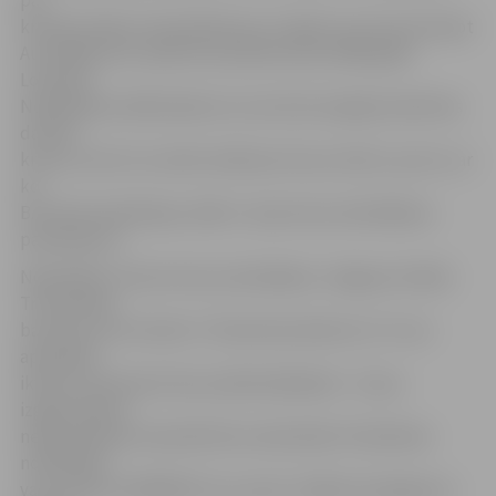
par
kroņiem sākusi interesēties jau 17 gadu vecumā, dzīvojot
Austrālijā, bet vairāk tiem pievērsusies 2009. gadā
Londonā.
Nodarbības dalībniekiem ne vien būs iespēja iemācīties
darināt
kroņus, bet arī uzzināt vairāk par kroņu vēsturi, par to, ar
ko
B.Stroda nodarbojas, kāds ir viņas kroņu darināšanas
pamatojums.
Nodarbība «Grezno kroņu darināšana» Jelgavas Svētās
Trīsvienības
baznīcas tornī notiks 17. februārī pulksten 12. To var
apmeklēt
ikviens interesents bez priekšzināšanām – kroņu
izgatavošanai
nepieciešamie materiāli tiks nodrošināti. Pieteikties
nodarbībai
var pa tālruni 63005447 vai e-pastu tic@tornis.jelgava.lv.