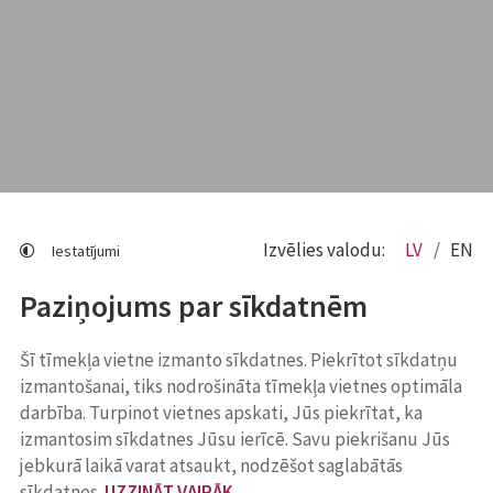
Izvēlies valodu:
LV
EN
Iestatījumi
Paziņojums par sīkdatnēm
Šī tīmekļa vietne izmanto sīkdatnes. Piekrītot sīkdatņu
izmantošanai, tiks nodrošināta tīmekļa vietnes optimāla
darbība. Turpinot vietnes apskati, Jūs piekrītat, ka
izmantosim sīkdatnes Jūsu ierīcē. Savu piekrišanu Jūs
jebkurā laikā varat atsaukt, nodzēšot saglabātās
sīkdatnes.
UZZINĀT VAIRĀK
.