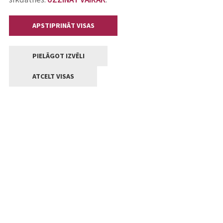
APSTIPRINĀT VISAS
PIELĀGOT IZVĒLI
ATCELT VISAS
Kontakti
Jelgavas valstpilsētas pašvaldība
Lielā iela 11, Jelgava, LV-3001
+371 63005522