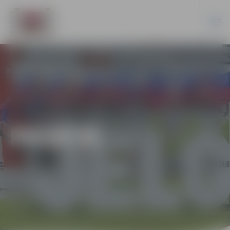
PILSĒTĀ