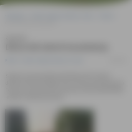
Sākumlapa
Portāla “Jelgavas Vēstnesis” arhīvs
Pilsētā
Dārza ielā izbūvē kanalizāciju
Klausīties
Dārza ielā izbūvē kanalizāciju
12/08/2015
Pilsētā
Portāla “Jelgavas Vēstnesis” arhīvs
Sakarā ar saimnieciskās kanalizācijas tīklu izbūves
darbiem Dārza ielā slēgta viena virziena braukšanas josla
Tērvetes un Dārza ielu krustojumā, informē pašvaldības
iestāde «Pilsētsaimniecība».