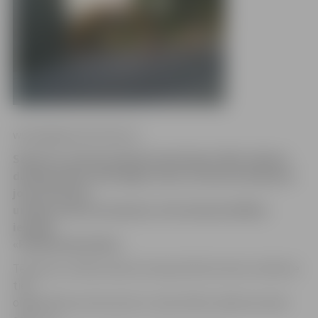
www.jelgavasvestnesis.lv
Sakarā ar saimnieciskās kanalizācijas tīklu izbūves
darbiem Dārza ielā slēgta viena virziena braukšanas
josla Tērvetes
un Dārza ielu krustojumā, informē pašvaldības
iestāde
«Pilsētsaimniecība».
Tērvetes un Dārza ielas krustojumā divvirzienu satiksme
tiek
organizēta pa vienu joslu ar ceļa zīmēm. Apbraucamais