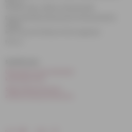
ceļš – pa
Tērvetes, Zirgu, Jēkaba un Pavasara ielām.
Darbi notiek Dārza ielas posmā no Tērvetes ielas līdz
Jēkaba
ielai. Tos veic SIA «Monum» līdz 14. augustam.
Foto: JV
Saistītās ziņas
Ūdensvada un Lauku ielā izbūvē
kanalizācijas tīklus
Slēgs Dambja ielas posmu;
autobusi kursēs pa Filozofu ielu
Drukāt
Dalīties