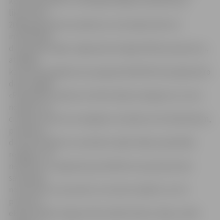
kvadrātmetriem, ir dzīvojamā māja vai vasarnīca, jo
likums līdz
2009. gadam ļāva mazdārziņu teritorijās būvēt arī
individuālās
dzīvojamās mājas. Sagatavojot šā gada NĪN paziņojumus,
atklājies,
ka daudzos gadījumos paaugstinātā NĪN likme jāpiemēro
dārza mājām.
«Pašvaldība saņēma arī iedzīvotāju iesniegumus, kuros
norādīts, ka
cilvēkam fiziski nav iespējams vienlaikus būt deklarētam,
piemēram,
dzīvoklī pilsētā un savā dārza mājā. Tāpēc pašvaldība
reaģēja uz šo
nepilnību un sagatavoja priekšlikumus grozījumiem
saistošajos
noteikumos, kas paredz, ka neviens objekts, kurš ir
pieņemts
ekspluatācijā Jelgavas Būvvaldē kā dārza māja, netiek