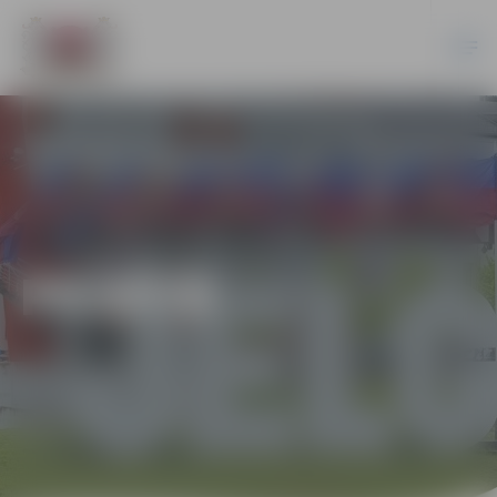
PILSĒTĀ