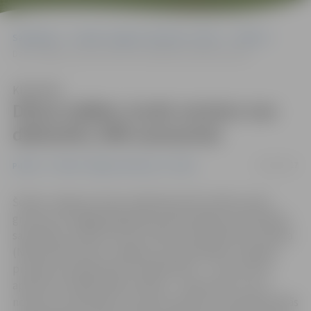
Sākumlapa
Portāla “Jelgavas Vēstnesis” arhīvs
Pilsētā
Dārza mājām, kurās neviens nav deklarēts, NĪN samazinās
Klausīties
Dārza mājām, kurās neviens nav
deklarēts, NĪN samazinās
23/02/2017
Pilsētā
Portāla “Jelgavas Vēstnesis” arhīvs
Šodien Jelgavas domes sēdē deputāti nolēma veikt
grozījumus pagājušajā gadā apstiprinātajos pašvaldības
saistošajos noteikumos par nekustamā īpašuma nodokļa
(NĪN) piemērošanu Jelgavā, kas paredzēja no šā gada
piemērot paaugstinātu nodokļa likmi – 1,5 procentu
apmērā no kadastrālās vērtības – īpašumiem, kuros
neviens nav deklarēts. Grozījumi paredz no paaugstinātās