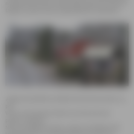
nodokļa likmes atbrīvot dārza māju (vasarnīcu), kurās uz
šā gada 1. janvāri neviens nebija deklarēts, īpašniekus.
Jelgavas pašvaldības vadītāja Irēna Škutāne skaidro, ka,
pēc
Valsts zemes dienesta datiem, kas tiek ņemti par
pamatu, aprēķinot
NĪN, nav iespējams noteikt, vai ēka, kas lielāka par 40