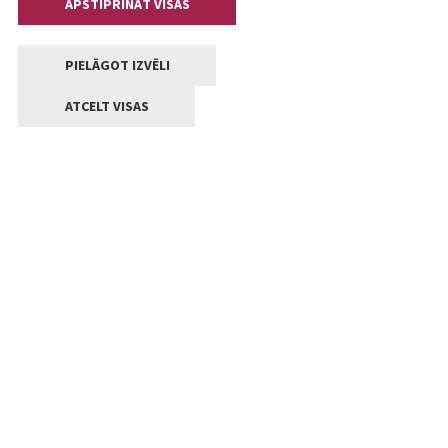
APSTIPRINĀT VISAS
PIELĀGOT IZVĒLI
ATCELT VISAS
Kontakti
Jelgavas valstpilsētas pašvaldība
Lielā iela 11, Jelgava, LV-3001
+371 63005522
pasts@jelgava.lv