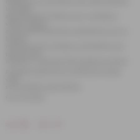
maksājums jau būs apmaksāts, dārza mājas īpašniekam
būs iespēja
atgūt pārmaksāto nodokļa summu, ar iesniegumu
vēršoties Jelgavas
domes administrācijas Klientu apkalpošanas centrā. Ja
īpašnieks
nevērsīsies domē ar iesniegumu, pārmaksātā summa
pāries kā avansa
maksājums uz nākamajiem NĪN maksāšanas periodiem.
Pašvaldības aprēķini liecina, ka NĪN likmes izmaiņas
varētu
skart ap 200 dārza māju īpašnieku.
Foto: Ivars Veiliņš
Drukāt
Dalīties