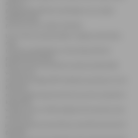
aplikts ar
paaugstināto NĪN likmi neatkarīgi no tā, vai tajā ir
deklarēta kāda
persona vai nav,» skaidro I.Škutāne.
Līdz ar lēmuma apstiprināšanu Jelgavas domē dārza
māju
(vasarnīcu) īpašniekiem, kuriem bija piemērota
paaugstinātā nodokļa
likme 1,5 procentu apmērā no īpašuma kadastrālās
vērtības, tiks
izsūtīti jauni šā gada NĪN maksājuma paziņojumi, kuros
NĪN likme
nekustamajam īpašumam būs 0,2 procentu apmērā no
kadastrālās
vērtības. Līdz ar to NĪN maksājums būs septiņas reizes
mazāks. Pēc
jauna paziņojuma saņemšanas, ja iepriekš saņemtais šā
gada NĪN