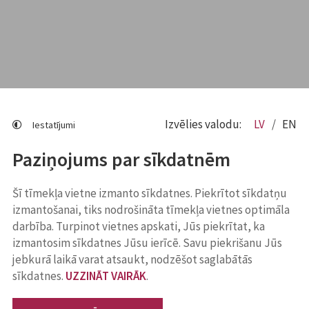
Izvēlies valodu:
LV
EN
Iestatījumi
Paziņojums par sīkdatnēm
Šī tīmekļa vietne izmanto sīkdatnes. Piekrītot sīkdatņu
izmantošanai, tiks nodrošināta tīmekļa vietnes optimāla
darbība. Turpinot vietnes apskati, Jūs piekrītat, ka
izmantosim sīkdatnes Jūsu ierīcē. Savu piekrišanu Jūs
jebkurā laikā varat atsaukt, nodzēšot saglabātās
sīkdatnes.
UZZINĀT VAIRĀK
.