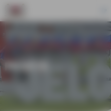
PILSĒTĀ