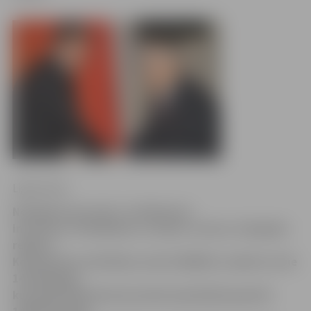
Ligita Vaita
Noslēdzot jau sesto «Lattelecom»
iniciatīvas «Pieslēdzies, Latvija!» sezonu, Zemgales
reģiona
Kompetenču attīstības centrā (ZRKAC) sveikti visi tie
14 pedagogi,
kuri gada laikā datorprasmēs apmācījuši gandrīz