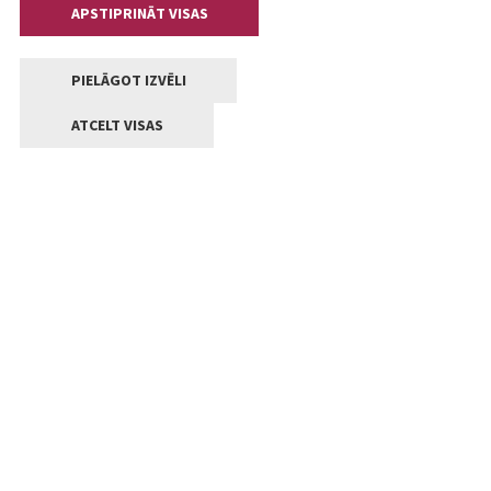
APSTIPRINĀT VISAS
PIELĀGOT IZVĒLI
ATCELT VISAS
Kontakti
Jelgavas valstpilsētas pašvaldība
Lielā iela 11, Jelgava, LV-3001
+371 63005522
pasts@jelgava.lv