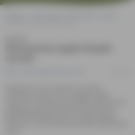
Sākumlapa
Portāla “Jelgavas Vēstnesis” arhīvs
Pilsētā
Datorprasmes apgūst 86 gadu vecumā
Klausīties
Datorprasmes apgūst 86 gadu
vecumā
04/12/2014
Pilsētā
Portāla “Jelgavas Vēstnesis” arhīvs
Noslēdzot jau sesto «Lattelecom» iniciatīvas
«Pieslēdzies, Latvija!» sezonu, Zemgales reģiona
Kompetenču attīstības centrā (ZRKAC) sveikti visi tie 14
pedagogi, kuri gada laikā datorprasmēs apmācījuši
gandrīz 1400 Zemgales seniorus. Arī šogad Jelgava ir
rekordiste, un mūsu pilsētā apmācībās iesaistījušies 648
seniori.