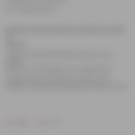
Foto: Krišjānis Grantiņš
Pasākumā sveikti apmācībās iesaistījušies skolotāji
no
Jelgavas:
Jelgavas Zinātniskās bibliotēkas skolotāji – Klinta
Kalnēja,
Olga Spirta, Viktorija Agafonova un Kadija Līkanse
Zemgales reģiona Kompetenču attīstības centr
a
skolotāji – Ieva Apine, Reinis Rukmanis, Vladimirs Judins
Drukāt
Dalīties