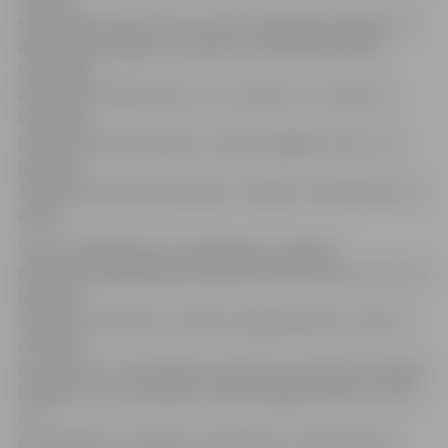
skolotājiem seniori teic, ka viņi ir bijuši gana stingri, bet
ārkārtīgi pacietīgi, jo senioriem viss jaunais jāstāsta
vairākkārt.
Apmācību dalībnieki teic, ka nu datoru un internetu
visbiežāk
izmanto rēķinu apmaksai, e-biļešu iegādei, kā arī ziņu
lasīšanai.
Tāpat seniori īpaši priecīgi par «Google» meklēšanas rīka
apguvi.
Sveicot dalībniekus un pedagogus, Jelgavas
domes priekšsēdētāja vietniece Rita Vectirāne uzsver, ka
izglītība
Jelgavā ir prioritāte, turklāt svarīga izglītība ir ikvienā
vecumā,
arī senioriem. «Šis projekts senioriem ir pavēris ļoti plašas
iespējas, un esmu lepna, ka tieši Jelgavas seniori ir vieni
no
aktīvākajiem šo iespēju izmantošanā,» tā R.Vectirāne.