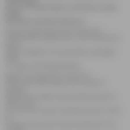
1400 Zemgales
seniorus. Arī šogad Jelgava ir rekordiste, un mūsu
pilsētā
apmācībās iesaistījušies 648 seniori.
Kopumā Zemgalē šogad projektā iesaistījušies
1399 dalībnieki, bet gandrīz puse – 648 – datorprasmes
apguva
Jelgavā. Jāatgādina, ka datorapmācības varēja apgūt
ZRKAC
un
Jelgavas Zinātniskajā bibliotēkā.
86 gadus vecais jelgavnieks Jāzeps Runis
šodien sveikts īpaši sirsnīgi, jo viņš ir vecākais no
apmācību
dalībniekiem Zemgalē. Kunga skolotāja Ieva Apine no
ZRKAC norāda,
ka J.Runis ir ļoti centīgs un apņēmīgs skolnieks, turklāt
ļoti
nozīmīgi, ka kunga vēlmi mācīties atbalstījuši arī viņa