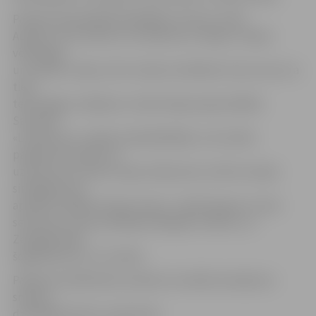
Pasākumā piedalījās labklājības ministrs Uldis
Augulis, kurš novēl, lai «Lattelecom» idejas ir tikpat
vērienīgas
un mazliet trakas, kā to redzam reklāmās. Viņš uzsver, ka
tieši
tehnoloģiju zināšanas ir iedzīvotāju pieprasītākās.
Savukārt
«Lattelecom» valdes priekšsēdētājs Juris Gulbis
pasākumā norāda, ka
uzņēmums strauji tuvojas solījumam, ka līdz Latvijas
simtgadei tiks
apmācīti 30 000 Latvijas senioru. «Īpaši lepojos ar tiem
senioriem, kas jau pārkāpuši 80 gadu slieksni, un
Zemgalē tādu
šogad bijis 44,» tā J.Gulbis.
Pasākuma dalībnieku priekam muzikālu baudījumu
sniedza
dziedātājs Viktors Lapčenoks.