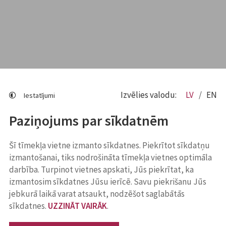
Izvēlies valodu:
LV
EN
Iestatījumi
Paziņojums par sīkdatnēm
Šī tīmekļa vietne izmanto sīkdatnes. Piekrītot sīkdatņu
izmantošanai, tiks nodrošināta tīmekļa vietnes optimāla
darbība. Turpinot vietnes apskati, Jūs piekrītat, ka
izmantosim sīkdatnes Jūsu ierīcē. Savu piekrišanu Jūs
jebkurā laikā varat atsaukt, nodzēšot saglabātās
sīkdatnes.
UZZINĀT VAIRĀK
.