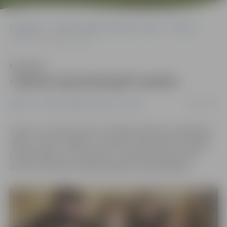
Sākumlapa
Portāla “Jelgavas Vēstnesis” arhīvs
Pilsētā
«Dators ļauj ietaupīt naudu»
Klausīties
«Dators ļauj ietaupīt naudu»
08/03/2016
Pilsētā
Portāla “Jelgavas Vēstnesis” arhīvs
«Dators ir neatņemama un vērtīga mūsdienu sastāvdaļa,
tāpēc cenšos to apgūt, lai varētu izmantot pēc iespējas
vairāk iespēju, ko tas sniedz,» saka Vija Ušvile, kura ir
aktīva E-prasmju nedēļas pasākumu apmeklētāja.