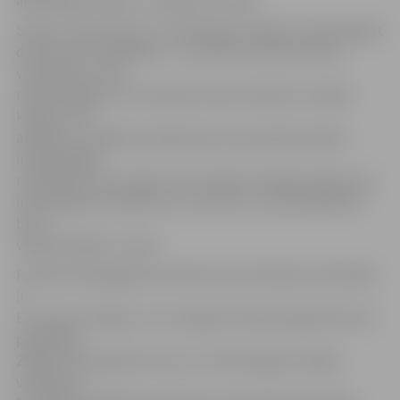
apmaksājot rēķinus,» piebilst V.Ušvile.
Seniors Jānis Ansons uz nodarbību ieradās ar mērķi apgūt
dokumentu skenēšanu. «Ja cilvēks izmanto datoru,
viņam šad un tad
rodas jautājumi, ko viņš pats nevar atrisināt,» norāda
kungs. Tieši
atbildes uz šādiem jautājumiem viņš saņēma šodien
individuālajā
nodarbībā. «Šis formāts, kad cilvēks iepriekš piesaka sev
interesējošos jautājumus, ir ļoti ērts, un tādi pasākumi
būtu
vēlami biežāk,» tā viņš.
Portāls www.jelgavasvestnesis.lv jau rakstīja, ka šonedēļ
ir
E-prasmju nedēļa, un arī Jelgavā ir plaša programma. Kā
pastāstīja
ZRKAC Informācijas resursu un tehnoloģiju nodaļas
vadītāja un