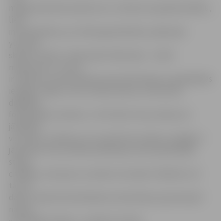
mājsaimniecības ieņēmumu un izdevumu grāmatvedību,
lieto
internetbanku, ja ir slikts garastāvoklis, paklausās
yuotube
skaistu mūziku. «Man piemīt tāds niķis – izvilkt
maksimumu. Ja man
ir telefons, tad man jāzina visas tā funkcijas un piedāvātās
iespējas. Tāpat ir arī ar citām ierīcēm, vai tas būtu
digitālais
fotoaparāts vai dators,» tā V.Ušvile. Viņa uzskata, ka
jāmācās ir
visu laiku, turklāt, ja to var darīt bez maksas, iespējas ir
jāizmanto. Pat, ja tēmas atkārtojas, katrs pasniedzējs
stāsta
citādāk, un ko jaunu uzzināt var vienmēr. «Būtiski ir arī
tas, ka
dators, īpaši internetbankas izmantošana, ļauj ietaupīt
naudu,