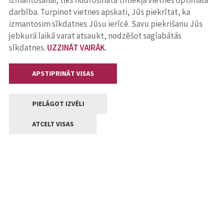
izmantošanai, tiks nodrošināta tīmekļa vietnes optimāla
darbība. Turpinot vietnes apskati, Jūs piekrītat, ka
izmantosim sīkdatnes Jūsu ierīcē. Savu piekrišanu Jūs
jebkurā laikā varat atsaukt, nodzēšot saglabātās
sīkdatnes.
UZZINĀT VAIRĀK
.
APSTIPRINĀT VISAS
PIELĀGOT IZVĒLI
ATCELT VISAS
Kontakti