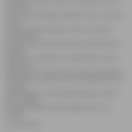
E-prasmju nedēļas koordinatore Jelgavā Antra Škinča,
iedzīvotāju
interese par piedāvātajām iespējām ir liela, un visvairāk
cilvēkus
interesē praktiskas darbības ar datoru, piemēram,
internetbankas
lietošana, elektrības rēķinu apmaksa, portālā latvija.lv
piedāvāto
pakalpojumu izmantošana, e-pasta lietošana, saziņas
programmas
skaipa apguve un citas lietas. Viņa vērtē, ka iedzīvotāju
datorprasmes ir augušas, turklāt ir daļa jelgavnieku, kas
E-prasmju
nedēļas pasākumus mērķtiecīgi apmeklē jau vairākus
gadus, tādējādi
izmantojot iespēju bez maksas apgūt ko jaunu un
noderīgu.
Foto: Raitis Supe