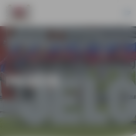
PILSĒTĀ