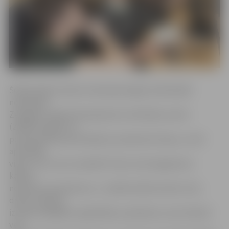
Šodien Vijas kundze izmantoja iespēju individuālā
nodarbībā
Zemgales reģiona Kompetenču attīstības centrā
(ZRKAC) apgūt, kā
powerpointa prezentācijai var pievienot skaņu, un kā
apstrādāt
video. «Kur tas var noderēt? Kaut vai lai izgatavotu
kādam
neparastu apsveikumu,» ir pārliecināta kundze. Viņa
datoru ikdienā
izmanto dažādām vajadzībām, piemēram, excel tabulā
ved