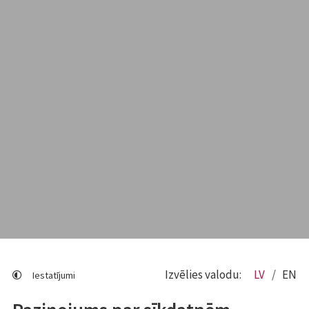
Izvēlies valodu:
LV
EN
Iestatījumi