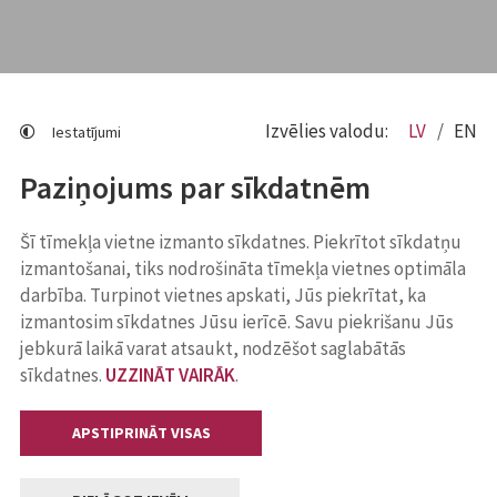
Izvēlies valodu:
LV
EN
Iestatījumi
Paziņojums par sīkdatnēm
Šī tīmekļa vietne izmanto sīkdatnes. Piekrītot sīkdatņu
izmantošanai, tiks nodrošināta tīmekļa vietnes optimāla
darbība. Turpinot vietnes apskati, Jūs piekrītat, ka
izmantosim sīkdatnes Jūsu ierīcē. Savu piekrišanu Jūs
jebkurā laikā varat atsaukt, nodzēšot saglabātās
sīkdatnes.
UZZINĀT VAIRĀK
.
APSTIPRINĀT VISAS