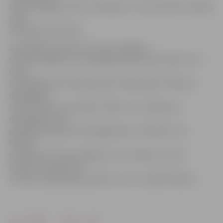
siltumenerģijas tarifs, kas bija par 7,3 procentiem zemāks
nekā
2013. gada novembrī.
2014. gada janvārī SIA «Fortum Jelgava»
siltumenerģijas tarifs saglabājas decembra līmenī un ir
61,33
EUR/MWh (bez PVN) jeb 43,10 Ls/MWh (bez PVN) pie
dabasgāzes
tirdzniecības cenas 200
Ls/tūkst.nm3
. Saskaņā ar
dabasgāzes cenu
prognozēm šāds tarifs saglabāsies arī februārī. Par
faktiski
piemēroto siltumenerģijas cenu uzņēmums katru
mēnesi informē savā
interneta mājas lapā www.fortum.lv, norāda G.Matisa.
Drukāt
Dalīties