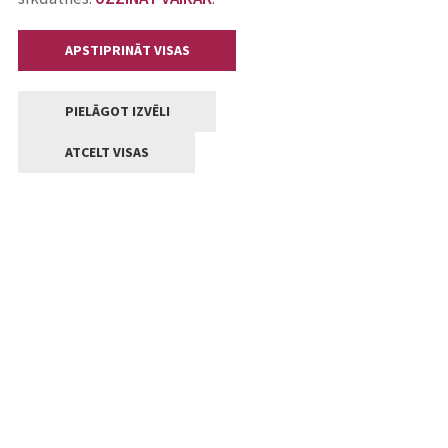
APSTIPRINĀT VISAS
PIELĀGOT IZVĒLI
ATCELT VISAS
Kontakti
Jelgavas valstpilsētas pašvaldība
Lielā iela 11, Jelgava, LV-3001
+371 63005522