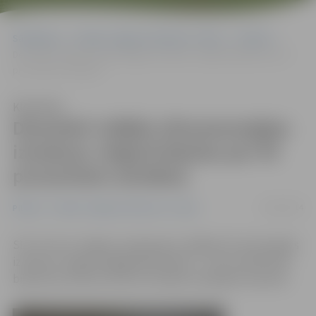
Sākumlapa
Portāla “Jelgavas Vēstnesis” arhīvs
Pilsētā
Decembrī vidējās siltumenerģijas izmaksas Jelgavā bijušas par 44
procentiem zemākas
Klausīties
Decembrī vidējās siltumenerģijas
izmaksas Jelgavā bijušas par 44
procentiem zemākas
14/01/2014
Pilsētā
Portāla “Jelgavas Vēstnesis” arhīvs
SIA «Fortum Jelgava» apkopojusi vidējās siltumenerģijas
izmaksas Jelgavā pagājušajā mēnesī – mūsu pilsētā tās
bijušas par 44 procentiem zemākas nekā gadu iepriekš.