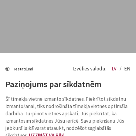
Izvēlies valodu:
LV
EN
Iestatījumi
Paziņojums par sīkdatnēm
Šī tīmekļa vietne izmanto sīkdatnes. Piekrītot sīkdatņu
izmantošanai, tiks nodrošināta tīmekļa vietnes optimāla
darbība. Turpinot vietnes apskati, Jūs piekrītat, ka
izmantosim sīkdatnes Jūsu ierīcē. Savu piekrišanu Jūs
jebkurā laikā varat atsaukt, nodzēšot saglabātās
sīkdatnes.
UZZINĀT VAIRĀK
.