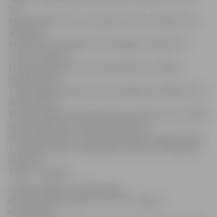
lati
kavdrātmetrā), kas ir par 44 procentiem zemākas nekā
2012. gada
decembrī, kad vidējās siltumenerģijas izmaksas SIA
«Fortum Jelgava«
klientiem bija 2,11 eiro par kvadrātmetru (1,48 lati
kvadrātmetrā).
Siltumagādes uzņēmuma komunikācijas vadītāja Guntra
Matisa norāda,
ka samazinājumu sekmējis gan par 13 procentiem zemāks
siltumenerģijas tarifs, gan arī
salīdzinoši
siltie laika apstākļi – 2013. gada decembrī vidējā mēneša
temperatūra bija +2,18 grādi pēc Celsija, bet 2012. gada
decembrī
tā bija – 4,16 grādi.
G.Matisa atgādina, ka 2013. gada 1.
decembrī stājas spēkā SIA «Fortum Jelgava»
samazinātais