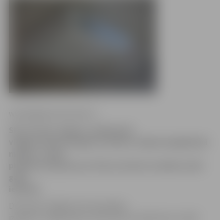
www.jelgavasvestnesis.lv
SIA «Fortum Jelgava» apkopojusi
vidējās siltumenerģijas izmaksas Jelgavā pagājušajā
mēnesī – mūsu
pilsētā tās bijušas par 44 procentiem zemākas nekā
gadu
iepriekš.
Decembrī vidējās siltumenerģijas
izmaksas Jelgavā bija 1,18 eiro par kvadrātmetru (0,83