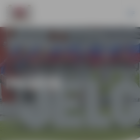
PILSĒTĀ