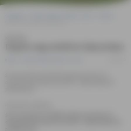
Sākumlapa
Portāla “Jelgavas Vēstnesis” arhīvs
Pilsētā
Degoša sega piedūmo kāpņutelpu
Klausīties
Degoša sega piedūmo kāpņutelpu
18/04/2012
Pilsētā
Portāla “Jelgavas Vēstnesis” arhīvs
Šorīt ap pulksten 10 VUGD saņēma izsaukumu uz
daudzdzīvokļu māju Pasta ielā 34 – kāpņutelpā esot
piedūmojums.
Ilze Knusle-Jankevica
Šorīt ap pulksten 10 VUGD saņēma izsaukumu uz
daudzdzīvokļu māju Pasta ielā 34 – kāpņutelpā esot
piedūmojums.