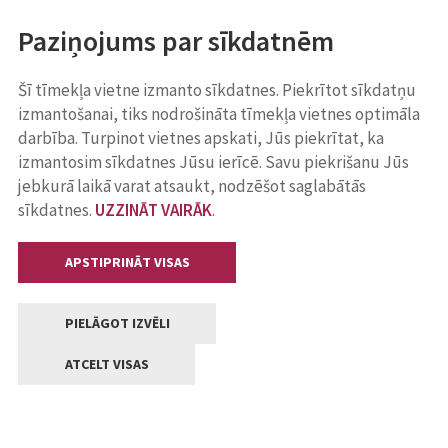
Paziņojums par sīkdatnēm
Šī tīmekļa vietne izmanto sīkdatnes. Piekrītot sīkdatņu
izmantošanai, tiks nodrošināta tīmekļa vietnes optimāla
darbība. Turpinot vietnes apskati, Jūs piekrītat, ka
izmantosim sīkdatnes Jūsu ierīcē. Savu piekrišanu Jūs
jebkurā laikā varat atsaukt, nodzēšot saglabātās
sīkdatnes.
UZZINĀT VAIRĀK
.
APSTIPRINĀT VISAS
PIELĀGOT IZVĒLI
ATCELT VISAS