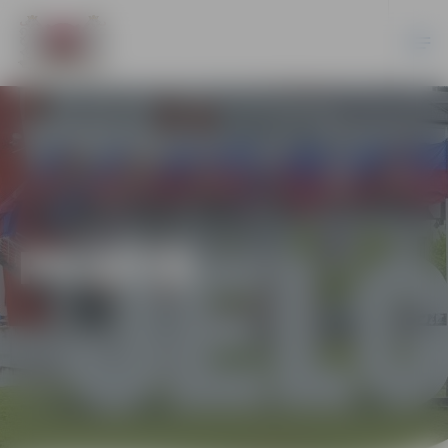
PILSĒTĀ