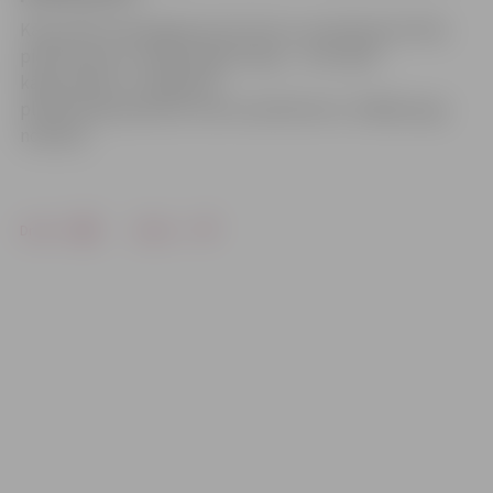
Kā portāls www.jelgavasvestnesis.lv noskaidroja VUGD,
piedūmojumu radīja degoša sega – tā atradās
kāpņutelpā, un degšanas
platība bija apmēram viens kvadrātmetrs. Glābēji segu
nodzēsa.
Drukāt
Dalīties