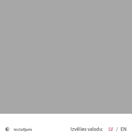
Izvēlies valodu:
LV
EN
Iestatījumi