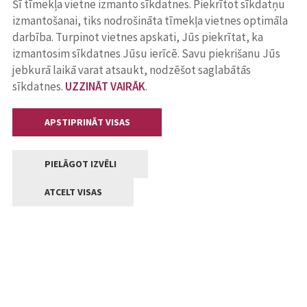
Šī tīmekļa vietne izmanto sīkdatnes. Piekrītot sīkdatņu
izmantošanai, tiks nodrošināta tīmekļa vietnes optimāla
darbība. Turpinot vietnes apskati, Jūs piekrītat, ka
izmantosim sīkdatnes Jūsu ierīcē. Savu piekrišanu Jūs
jebkurā laikā varat atsaukt, nodzēšot saglabātās
sīkdatnes.
UZZINĀT VAIRĀK
.
APSTIPRINĀT VISAS
PIELĀGOT IZVĒLI
ATCELT VISAS