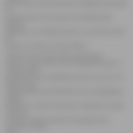
aptuveni 800,» stāsta A.Andersone. Mēģinājumos piedalās
tie
Latvijas kolektīvi, kuri pavasarī aizvadītajās skatēs
ieguvuši
augstākās, I vai II pakāpes diplomu un novembrī cīnīsies
par
ceļazīmi uz Dziesmu un deju svētkiem.
«Būtībā veicam dubultu darbu, gatavojot gan
Dziesmu un deju svētku koncerta programmu, gan arī
mūsdienu dejas
programmas mazo modelēšanas koncertu, kas 26. un 27.
oktobrī notiks
Jelgavā. Šajā koncertā piedalīsies seši no spēcīgākajiem
Latvijas
kolektīviem,» skaidro A.Andersone. Jāpiebilst, ka vairāk
nekā puse
no svētku mūsdienu dejas koncertprogrammas ir
«Benefices» radītas