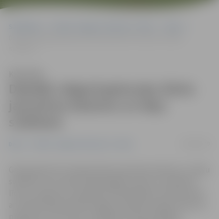
Sākumlapa
Portāla “Jelgavas Vēstnesis” arhīvs
Dejas
Dejotāji Jelgavā gatavojas Skolu jaunatnes dziesmu un deju
svētkiem
Klausīties
Dejotāji Jelgavā gatavojas Skolu
jaunatnes dziesmu un deju
svētkiem
22/08/2019
Dejas
Portāla “Jelgavas Vēstnesis” arhīvs
Gatavojoties XII Latvijas Skolu jaunatnes dziesmu un deju
svētkiem, kas notiks nākamā gada vasarā, no šodienas
līdz 27. augustam Zemgales Olimpiskajā centrā kopumā
ap 2700 Latvijas skolēnu apgūs mūsdienu dejas koncerta
programmu. Šī koncerta mākslinieciskā vadītāja ir