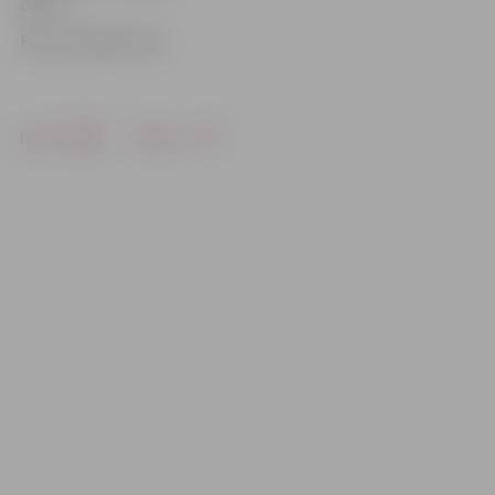
dejas.
Foto: A.Andersone
Drukāt
Dalīties