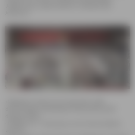
Jelgavas deju studijas «Benefice» vadītāja Annika
Andersone.
«Mēģinājumi notiks pa vecuma grupām, vidēji
dienā Zemgales Olimpiskajā centrā pulcējot ap 500
dejotāju. Šodien
strādājam ar 5.–7. klašu grupu, kurā ir daudz dejotāju –
kopumā