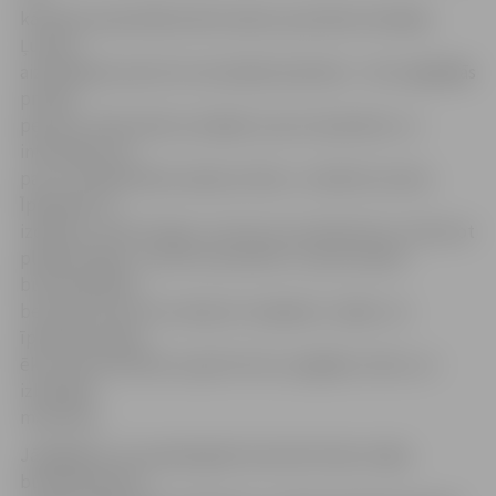
kā stāsta pašvaldības Būvvaldes speciāliste Natālija
Ļubina,
aizvadītajā vasarā tai nomainījās īpašnieks – ēku iegādājās
privāta
persona. «Būvvalde sazinājās ar jauno īpašnieku un
informēja viņu
par to, ka jānoslēdz piekļuve ēkai,» norāda N.Ļubina.
Īpašnieks to
izdarījis, aizsitot logus un durvis ar preskartonu. Viņš esot
plānojis logus un durvis aizmūrēt, un pat savedis
būvmateriālus,
bet darbi tā arī nav sekojuši. Iespējams, tāpēc, ka
īpašnieks plāno
ēku savest kārtībā, nojaukt divus augšējos stāvus un
izbūvējot
mansardu.
Jāatgādina, ka nepabeigtās daudzdzīvokļu mājas
būvniecība tika