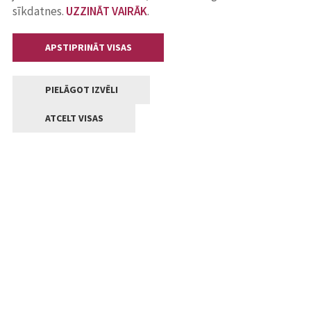
sīkdatnes.
UZZINĀT VAIRĀK
.
APSTIPRINĀT VISAS
PIELĀGOT IZVĒLI
ATCELT VISAS
Kontakti
Jelgavas valstpilsētas pašvaldība
Lielā iela 11, Jelgava, LV-3001