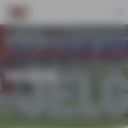
PILSĒTĀ