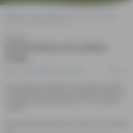
Sākumlapa
Portāla “Jelgavas Vēstnesis” arhīvs
Pilsētā
Demolē bīstamo ēku Dobeles šosejā
Klausīties
Demolē bīstamo ēku Dobeles
šosejā
08/01/2016
Pilsētā
Portāla “Jelgavas Vēstnesis” arhīvs
Policija saņēmusi informāciju, ka no neapdzīvotas mājas
teritorijas Dobeles šosejā pazuduši gāzbetona bloki, kā
arī sabojātas preskartona plāksnes un citi būvniecības
materiāli.
Ēka Dobeles šosejā 86 netālu no veikala «Otto» ir bīstama,
un,