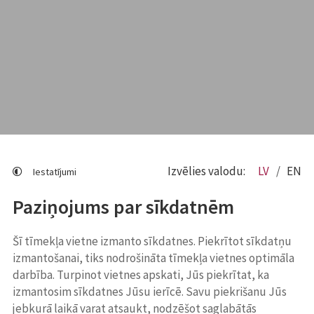
Izvēlies valodu:
LV
EN
Iestatījumi
Paziņojums par sīkdatnēm
Šī tīmekļa vietne izmanto sīkdatnes. Piekrītot sīkdatņu
izmantošanai, tiks nodrošināta tīmekļa vietnes optimāla
darbība. Turpinot vietnes apskati, Jūs piekrītat, ka
izmantosim sīkdatnes Jūsu ierīcē. Savu piekrišanu Jūs
jebkurā laikā varat atsaukt, nodzēšot saglabātās