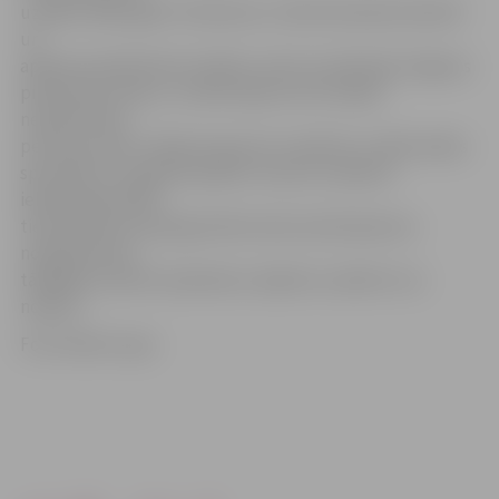
uzsākta 1992. gadā. Tā kā būve ir sliktā tehniskā stāvoklī
un
apdraud sabiedrisko drošību, kā arī vizuāli bojā Jelgavas
pilsētvides ainavu, turklāt tajā var brīvi iekļūt
nepiederošas
personas, ēka ir iekļauta graustu sarakstā, un Būvvaldes
speciālisti to regulāri apseko. Graustu sarakstā
iekļautajām ēkām
tiek piemērota paaugstināta nekustamā īpašuma
nodokļa likme,
tādējādi mudinot īpašniekus objektus sakārtot vai
nojaukt.
Foto: Raitis Supe