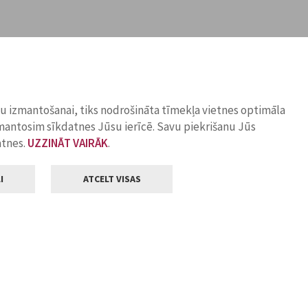
ņu izmantošanai, tiks nodrošināta tīmekļa vietnes optimāla
zmantosim sīkdatnes Jūsu ierīcē. Savu piekrišanu Jūs
atnes.
UZZINĀT VAIRĀK
.
I
ATCELT VISAS
Klientu apkalpošana
ilsētas pašvaldība
Darba laiks