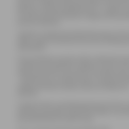
Šaicāns no Jelgavas Spīdolas ģimnāzijas un divi jaunieš
Rēzeknes. Savukārt jaunākās grupas (12 – 15 gadus vec
komandā startēja Nils Mediņš no Jelgavas Valsts ģimnāz
jaunieši no Rēzeknes.
Jāpiebilst, ka jelgavnieks M.Robežnieks ieguva arī kau
labāko sniegumu individuāli starp visiem vecākās gru
dalībniekiem.
Pirmās palīdzības sacensību mērķis ir pārbaudīt jauni
zināšanas pirmās palīdzības sniegšanā, erudīciju, kā ar
iespēju demonstrēt savas prasmes. Sacensības sastāv
– teorētiskā testa un pilsētas spēles, kur jāspēj orient
dažādās praktiskās situācijās un jāzina, kā sniegt pirm
palīdzību.
Latvijas komandu sacensībām gatavoja sporta ārste u
palīdzības pasniedzēja Jelgavā Anda Zvīgule un pirmā
pasniedzējs Rēzeknē Jāzeps Korsaks.