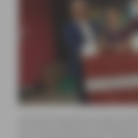
Latvijas Samariešu apvienības komunikācijas speciālis
Pare informē, ka vecākās grupas komandā (jaunieši no
vecuma) bija iekļauti Matīss Ozols, Mārtiņš Robežnieks