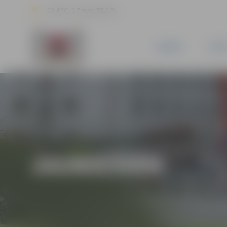
23.4 °C, 1.7 m/s, 58.1 %
JAUNUMI
PILSĒ
JAUNIEŠIEM