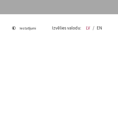
Izvēlies valodu:
LV
EN
Iestatījumi
Lapas karte
Viegli lasīt