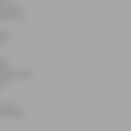
i no
i jaunieši)
ijas un divi
su par
pas
ešu
ī dot
 no divām daļām
ēties
o
n pirmās
s palīdzības