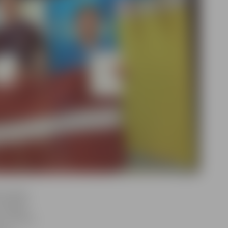
te Baiba
 16 gadu
 un Aivars