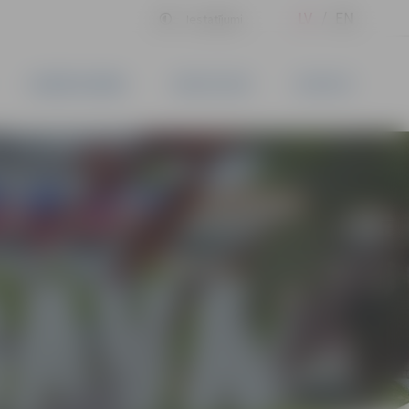
LV
EN
Iestatījumi
UZŅĒMĒJDARBĪBA
PAKALPOJUMI
KONTAKTI