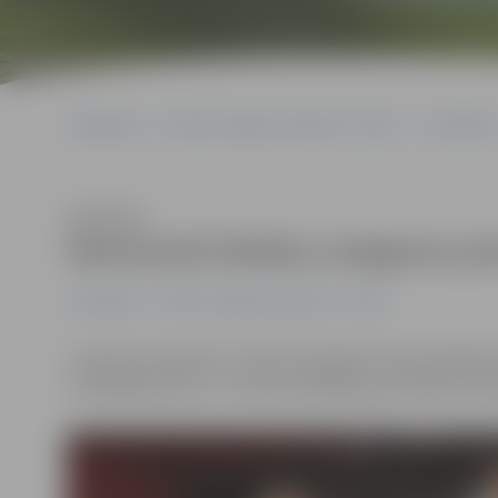
Sākumlapa
Portāla “Jelgavas Vēstnesis” arhīvs
Jauniešiem
Klausīties
Demonstrē lielisku sniegumu pir
Jauniešiem
Portāla “Jelgavas Vēstnesis” arhīvs
Latvijas komandas 6. starptautiskajās Pirmās palīdzības
vecākajā grupā un 3. vietu jaunākajā grupā. Abās komand