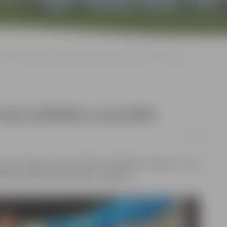
Demonstrē lielisku sniegumu pirmās palīdzības sacensībās
mās palīdzības sacensībās
23/08/2016
 sacensībās «Contest 2016» Slovākijā izcīnījušas 1. vietu
ās startēja arī jaunieši no Jelgavas.