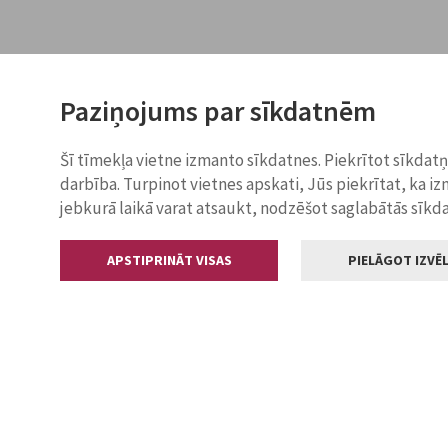
Paziņojums par sīkdatnēm
Šī tīmekļa vietne izmanto sīkdatnes. Piekrītot sīkdat
darbība. Turpinot vietnes apskati, Jūs piekrītat, ka i
jebkurā laikā varat atsaukt, nodzēšot saglabātās sīkd
APSTIPRINĀT VISAS
PIELĀGOT IZVĒL
Kontakti
Jelgavas valstp