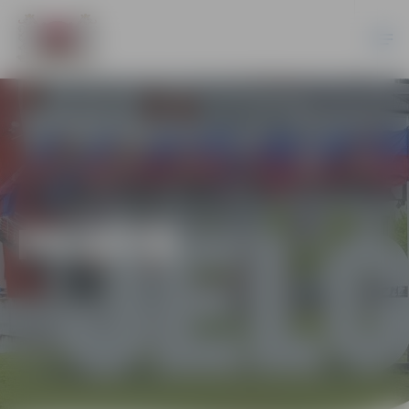
PILSĒTĀ