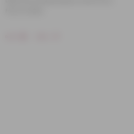
Darbus veic SIA «Mītavas Elektra» un SIA «A.C./D.C.».
Foto: no JV arhīva
Drukāt
Dalīties