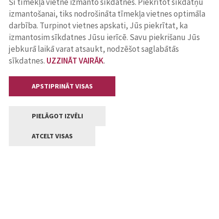
Šī tīmekļa vietne izmanto sīkdatnes. Piekrītot sīkdatņu
izmantošanai, tiks nodrošināta tīmekļa vietnes optimāla
darbība. Turpinot vietnes apskati, Jūs piekrītat, ka
izmantosim sīkdatnes Jūsu ierīcē. Savu piekrišanu Jūs
jebkurā laikā varat atsaukt, nodzēšot saglabātās
sīkdatnes.
UZZINĀT VAIRĀK
.
APSTIPRINĀT VISAS
PIELĀGOT IZVĒLI
ATCELT VISAS