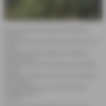
Darbi turpināsies divas nedēļas. Sākotnēji dekorus
demontēs
Stacijas un Raiņa parkā, tad noņems Vecpilsētas ielas un
Driksas
ielas egles, bet nedēļas nogalē demontēs gaismas
dekorus no Lielās
ielas kokiem. 23. janvārī tiks demontēti centrālās egles
Hercoga
Jēkaba laukumā dekori un konstrukcijas. Mazās egles
tiks izmantotas
19. Starptautiskajam Ledus skulptūru festivālam
noformējuma grupu
veidošanai.