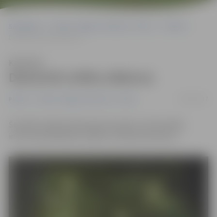
Sākumlapa
Portāla “Jelgavas Vēstnesis” arhīvs
Pilsētā
Demontē svētku dekorus
Klausīties
Demontē svētku dekorus
18/01/2017
Pilsētā
Portāla “Jelgavas Vēstnesis” arhīvs
Šonedēļ Jelgavā sākta gaismas dekoru demontāža,
informē pašvaldības iestāde «Pilsētsaimniecība».