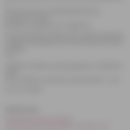
1.
februāra pulksten 23. Šajā laikā basketbolista
paziņojumu retvītoja
80 cilvēki, tas saņēmis arī 22 «zvaigznītes».
D.Krestiņins biļetes izmaksās uz BK «Jelgava» mājas spēli
Zemgales Olimpiskajā centrā 4. februārī pulksten 19 pret
komandu
«LU».
Jāpiebilst, ka biļetes cena pieaugušajiem uz basketbola
spēli ir
3 eiro, skolēniem, studentiem un pensionāriem – 1 eiro.
Foto: no JV arhīva
Saistītās ziņas
Pirmdien būs zināms, cik faniem
Deniss Krestiņins izmaksās biļeti uz spēli pret «LU»