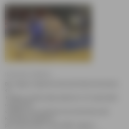
Ilze Knusle-Jankevica
BK «Jelgava» leģionārs lietuvietis Deniss Krestiņins
šo
trešdien uz kluba mājas spēli pret «LU» ieejas biļeti
izmaksās 80
cilvēkiem, kuri retvītoja viņa atvainošanos pēc
komandas zaudējuma
pret «Barons/LDz», informē BK «Jelgava».