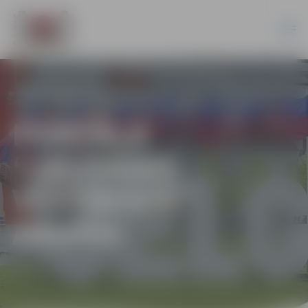
PORTĀLA
“JELGAVAS
VĒSTNESIS”
ARHĪVS