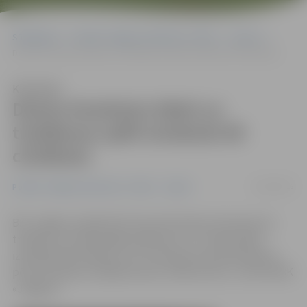
Sākumlapa
Portāla “Jelgavas Vēstnesis” arhīvs
Sports
Deniss Krestiņins biļeti uz trešdienas spēli izmaksās 80 cilvēkiem
Klausīties
Deniss Krestiņins biļeti uz
trešdienas spēli izmaksās 80
cilvēkiem
02/02/2015
Portāla “Jelgavas Vēstnesis” arhīvs
Sports
BK «Jelgava» leģionārs lietuvietis Deniss Krestiņins šo
trešdien uz kluba mājas spēli pret «LU» ieejas biļeti
izmaksās 80 cilvēkiem, kuri retvītoja viņa atvainošanos
pēc komandas zaudējuma pret «Barons/LDz», informē BK
«Jelgava».