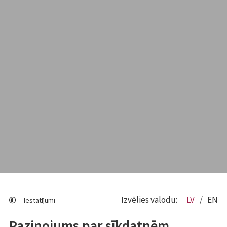
Izvēlies valodu:
LV
EN
Iestatījumi
Paziņojums par sīkdatnēm