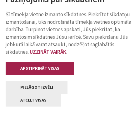
Šī tīmekļa vietne izmanto sīkdatnes. Piekrītot sīkdatņu
izmantošanai, tiks nodrošināta tīmekļa vietnes optimāla
darbība. Turpinot vietnes apskati, Jūs piekrītat, ka
izmantosim sīkdatnes Jūsu ierīcē. Savu piekrišanu Jūs
jebkurā laikā varat atsaukt, nodzēšot saglabātās
sīkdatnes.
UZZINĀT VAIRĀK
.
APSTIPRINĀT VISAS
PIELĀGOT IZVĒLI
ATCELT VISAS