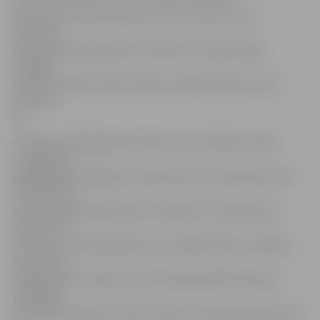
Basketbola kluba pārstāvis Jānis Tiltiņš tos, kuri
retvītoja
D.Krestiņina paziņojumu, ierasties uz spēli laicīgi,
vēlākais
pulksten 18.45, lai tiktu zālē uz spēles sākumu, kas ir
pulksten
19.
Portāls www.jelgavasvestnesis.lv jau rakstīja, ka pēc
zaudējuma
pēdējā mājas spēlē pret «Barons/LDz» D.Krestiņins savā
tviterkontā
atvainojās līdzjutējiem par neveiksmi un paziņoja, ka
visiem, kuri
retvītos šo viņa paziņojumu, izmaksās biļeti uz nākamo
komandas
mājas spēli. Šo ierakstu savā tviterkontā D.Krestiņins
publicēja
18. janvārī pulksten 7.58 un noteica, ka atskaites punkts ir