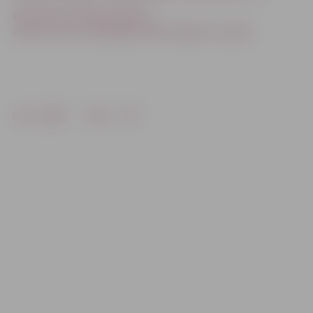
Basketbola leģionārs gatavs
izpirkt vainu, izmaksājot faniem biļetes uz spēli
Drukāt
Dalīties