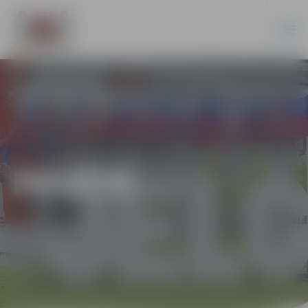
PILSĒTĀ