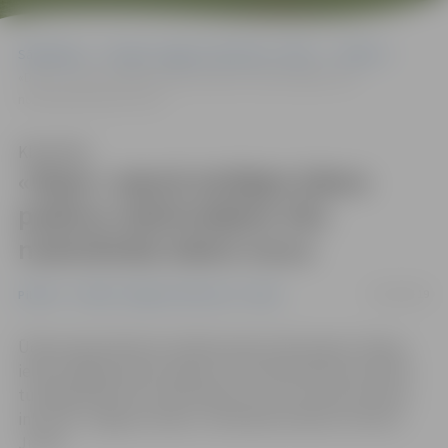
Sākumlapa
Portāla “Jelgavas Vēstnesis” arhīvs
Pilsētā
«Depo» rajonā atslēgta ūdens padeve; iedzīvotājiem tiks
nodrošināta ūdens muca
Klausīties
«Depo» rajonā atslēgta ūdens
padeve; iedzīvotājiem tiks
nodrošināta ūdens muca
03/04/2019
Pilsētā
Portāla “Jelgavas Vēstnesis” arhīvs
Ūdensvada pārrāvuma dēļ astoņās mikrorajona «Depo»
ielās atslēgta ūdens padeve. Pie veikala Neretas ielā 10
tuvākajā laikā tiks nodrošināta muca ar dzeramo ūdeni,
informē «Jelgavas ūdens» tehniskais direktors Viktors
Juhna.