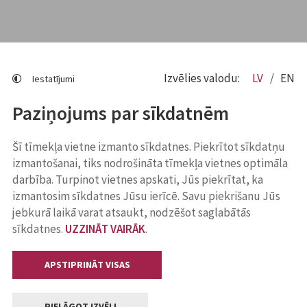
Izvēlies valodu:
LV
EN
Iestatījumi
Paziņojums par sīkdatnēm
Šī tīmekļa vietne izmanto sīkdatnes. Piekrītot sīkdatņu
izmantošanai, tiks nodrošināta tīmekļa vietnes optimāla
darbība. Turpinot vietnes apskati, Jūs piekrītat, ka
izmantosim sīkdatnes Jūsu ierīcē. Savu piekrišanu Jūs
jebkurā laikā varat atsaukt, nodzēšot saglabātās
sīkdatnes.
UZZINĀT VAIRĀK
.
APSTIPRINĀT VISAS
PIELĀGOT IZVĒLI