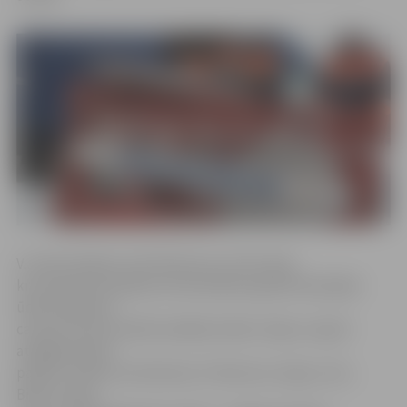
V.Juhna skaidro, ka Prohorova un Līču ielas
krustojumā notiekošo remontdarbu gaitā tika bojāta
ūdens padeves
caurule, kā rezultātā vairākām ielām «Depo» rajonā
atslēgta ūdens
padeve. Ūdens nav Neretas, Prohorova, Cepļu, Līču,
Birzes, Apšu,