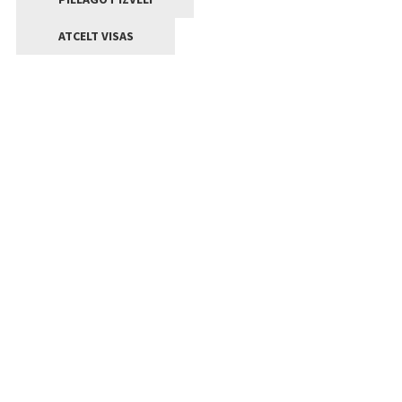
ATCELT VISAS
Kontakti
Jelgavas valstpilsētas pašvaldība
Lielā iela 11, Jelgava, LV-3001
+371 63005522
pasts@jelgava.lv
Klientu apkalpošana