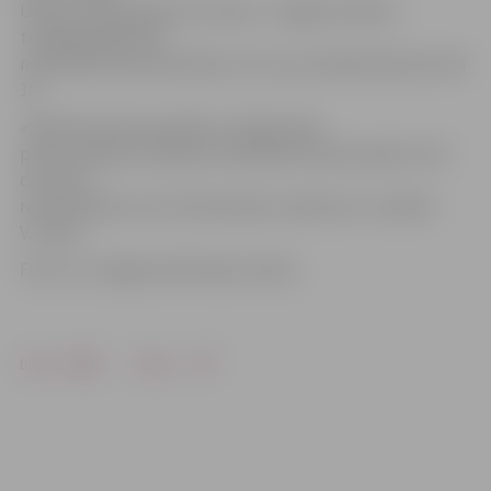
Upes un Emburgas ielu namos. «Jelgavas ūdens»
tuvākajā laikā sola
nodrošināt dzeramā ūdens mucu pie veikala Neretas ielā
10.
«Šobrīd nevaram pateikt, cik ilgu laiku
prasīs avārijas novēršana. Atslēdzām ūdens padevi, bet
caurules
remontdarbus veic būvniecības uzņēmums,» skaidro
V.Juhna.
Foto: no «Jelgavas Vēstneša» arhīva
Drukāt
Dalīties