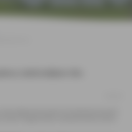
ināta ūdens muca
deve; iedzīvotājiem tiks
18/03/2019
elās atslēgta ūdens padeve. Pie veikala Neretas ielā 10
, informē «Jelgavas ūdens» tehniskais direktors Viktors