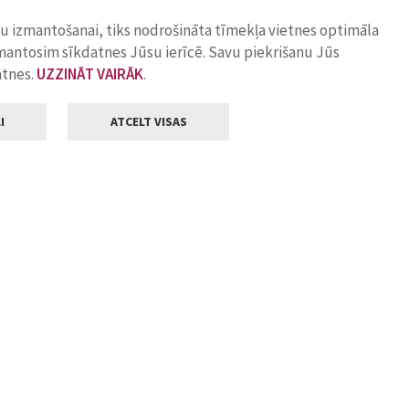
ņu izmantošanai, tiks nodrošināta tīmekļa vietnes optimāla
zmantosim sīkdatnes Jūsu ierīcē. Savu piekrišanu Jūs
atnes.
UZZINĀT VAIRĀK
.
I
ATCELT VISAS
Klientu apkalpošana
ilsētas pašvaldība
Darba laiks
, Jelgava, LV-3001
Pirmdienās
8.00 - 18.00
Otrdienās
8.00 - 17.00
22
Trešdienās
8.00 - 17.00
va.lv
Ceturtdienās
8.00 - 17.00