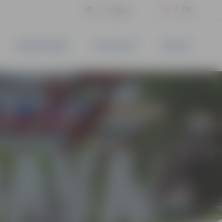
LV
EN
Iestatījumi
UZŅĒMĒJDARBĪBA
PAKALPOJUMI
KONTAKTI