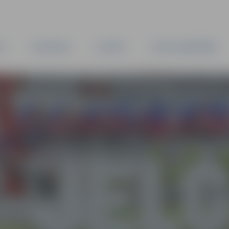
TA
PAŠVALDĪBA
IESTĀDES
KAPITĀLSABIEDRĪBAS