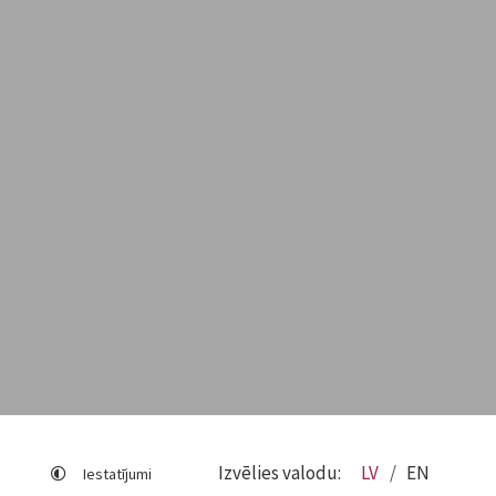
Izvēlies valodu:
LV
EN
Iestatījumi