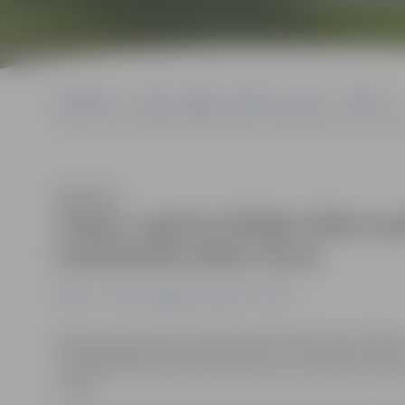
Sākumlapa
Portāla “Jelgavas Vēstnesis” arhīvs
Pilsētā
«Depo» rajonā atslēgta ūdens padeve; iedzīvotājiem tiks nodroš
Klausīties
«Depo» rajonā atslēgta ūdens pa
nodrošināta ūdens muca
Pilsētā
Portāla “Jelgavas Vēstnesis” arhīvs
Ūdensvada pārrāvuma dēļ astoņās mikrorajona «Depo» i
tuvākajā laikā tiks nodrošināta muca ar dzeramo ūdeni
Juhna.