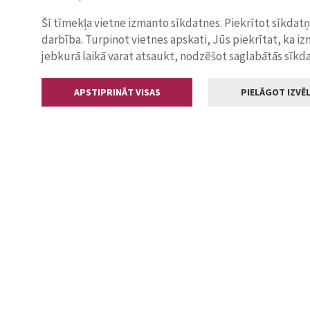
Šī tīmekļa vietne izmanto sīkdatnes. Piekrītot sīkdat
darbība. Turpinot vietnes apskati, Jūs piekrītat, ka i
jebkurā laikā varat atsaukt, nodzēšot saglabātās sīkd
APSTIPRINĀT VISAS
PIELĀGOT IZVĒL
Kontakti
Jelgavas valstp
Lielā iela 11
+371 630055
pasts@jelga