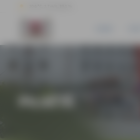
20.6 °C, 2.7 m/s, 89.1 %
JAUNUMI
PILSĒ
PILSĒTĀ