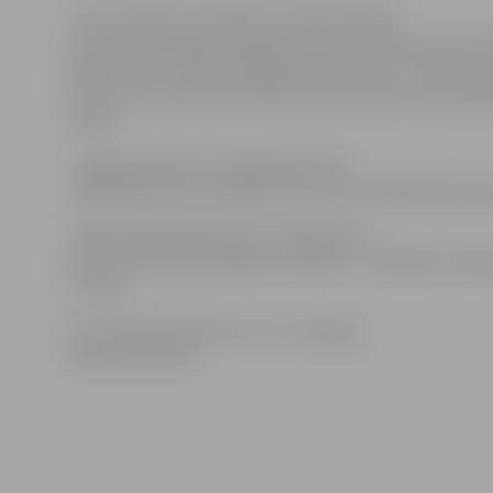
V.Juhna skaidro, ka Neretas ielā notiekošo
remontdarbu gaitā tika pārrauts ūdensvads, kā rezul
ielām «Depo» rajonā atslēgta ūdens padeve. Ūdens na
Prohorova, Cepļu, Līču, Birzes, Apšu, Upes un Emburg
namos.
«Jelgavas ūdens» tuvākajā laikā sola
nodrošināt dzeramā ūdens mucu pie veikala Neretas ie
«Šobrīd nevaram pateikt, cik ilgu laiku
prasīs ūdensvada avārijas novēršana – vērtējam situāci
V.Juhna.
Foto: Andrejs Eihvalds un no «Jelgavas
Vēstneša» arhīva