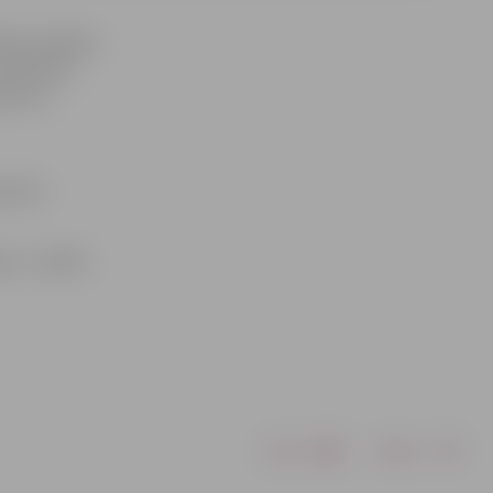
tātā vairākām
v Neretas,
as ielu
lā 10.
ju,» norāda
Drukāt
Dalīties