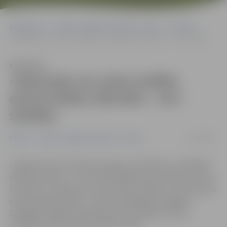
Sākumlapa
Portāla “Jelgavas Vēstnesis” arhīvs
Pilsētā
«Depresija nav paša izvēlēts emocionālais stāvoklis – tā ir slimība»
Klausīties
«Depresija nav paša izvēlēts
emocionālais stāvoklis – tā ir
slimība»
04/04/2017
Pilsētā
Portāla “Jelgavas Vēstnesis” arhīvs
«Šodien mēs izvirzām ļoti augstus standartus, sekmējot
perfekcionismu – tas ir liels spiediens, kas rada stresu un
trauksmi,» ievadot sarunu par tēmu «Bērnu un pusaudžu
emocionālā veselība – riski un palīdzības iespējas»
Zemgales reģiona Kompetenču attīstības centrā,
norādīja psihoterapeite Diāna Zande.