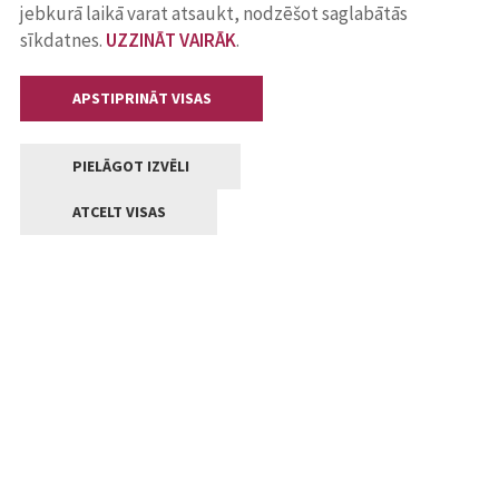
jebkurā laikā varat atsaukt, nodzēšot saglabātās
sīkdatnes.
UZZINĀT VAIRĀK
.
APSTIPRINĀT VISAS
PIELĀGOT IZVĒLI
ATCELT VISAS
Kontakti
Jelgavas valstpilsētas pašvaldība