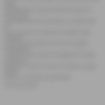
spēlēs.
Visbiežāk šādam vienaudžu spiedienam pakļaujas tie
bērni, kas aug
nelabvēlīgā vidē, cieš no depresijas un ir nepārliecināti
par
sevi,» tā D.Zande. Viņa norādīja, ka vecākiem ir jābūt
atbildīgiem
ne vien par saviem bērniem, bet arī viņu draugiem,
skolasbiedriem
un pilsētas bērniem kopumā. «Svarīgākais ir nenoliegt
problēmas, jo
depresija un trauksme nav kauns vai slinkums, vai paša
izvēlēts
stāvoklis – tā ir slimība,» sacīja D.Zande.
Foto: Austris Auziņš