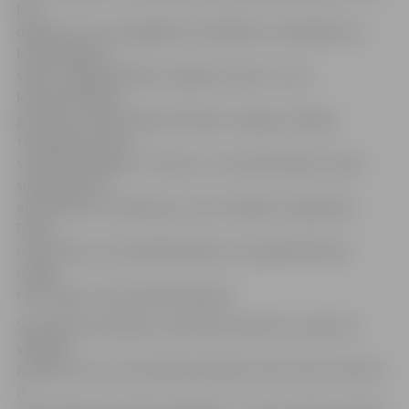
ļoti
dažādi, taču nozīmīgākie tās rādītāji ir nomāktības un
bezvērtīguma
sajūta, aizkaitināmība, negatīvs skats uz sevi,
koncentrēšanās
grūtības, pazemināta aktivitāte, miega un ēšanas
traucējumi, kā arī
sociāla izolēšanās. «Protams, ne vienmēr kāds no šiem
simptomiem ir
attiecināms uz depresiju, taču vecākiem ir jāpievērš
īpaša
uzmanība, ja tie parādās pēkšņi un iepriekš bērnam
nebija
raksturīgi,» aicina psihoterapeite.
Speciāliste skaidroja, ka bērniem bieži vien ir grūti ar
vārdiem
aprakstīt savu emocionālo stāvokli, kā arī mūsu kultūrai
ir