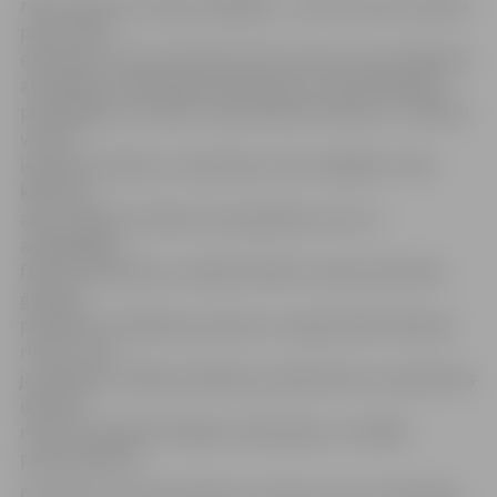
raksturīga sava veida noslēgtība – mūsu kultūra nemāca
paust savas
emocijas un aicina domāt pozitīvi, bet tas nav problēmas
atrisinājums. Depresijas riska cēloņi var būt bioloģiski,
psiholoģiski un sociāli. «Iedzimtība nav liktenis – bērnam
var būt
iedzimta nosliece uz depresiju, bet svarīgāka ir vide,
kādā viņš
aug,» skaidro D.Zande. Viņa papildina, ka ir arī
aizsargājošie
faktori, piemēram, sociālais atbalsts, labas attiecības
ģimenē,
problēmu risināšanas prasmes un regularitāte ikdienas
ritmos. «Pat,
ja cilvēkam ir kādas problēmas, pārdomāts un paredzams
ikdienas
ritms var palīdzēt izbēgt no depresijas,» norādīja
psihoterapeite.
D.Zande sarunā pieminēja arī trauksmi, kas ir pārmērīgs