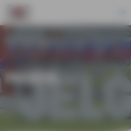
PILSĒTĀ