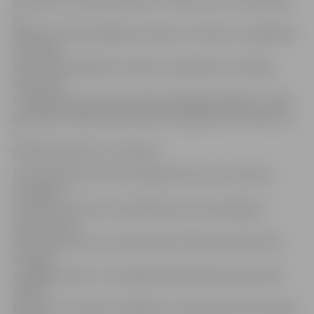
un
šķietami nekontrolējams nemiers. «Protams, var gadīties
situācijas,
kas izraisa pārspīlētu nemieru, piemēram, nozīmīga
eksāmena
tuvošanās, bet tas nevar būt pastāvīgs stāvoklis,» vērtē
speciāliste. Šādā stāvoklī bērns nespēj koncentrēties, jo
ir
pilnībā pārņemts ar trauksmi.
Psihoterapeite ieteica vecākiem būt par savu bērnu
draugiem –
nevis kontrolē, bet interesēties par viņa draugiem,
iepazīt viņus,
interesēties par to, ko bērns dara internetā, kā arī būt
draugos
sociālajos tīklos. «Ir svarīgi iemācīt bērnam justies labi
tādam,
kāds viņš ir, nedarot muļķības un neiesaistoties bīstamās