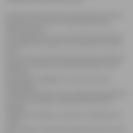
D.Zande akcentēja, ka šodien no depresijas cieš ne vien
pieaugušie, bet arī bērni, un depresijas simptomi
bērniem iezīmējas
arvien agrākā vecumā. «Arvien jaunāki cilvēki saskaras ar
emocionāli skarbu pieredzi, un par iemeslu tam varētu
būt arī
fakts, ka arvien mazāk laika bērni pavada kopā ar ģimeni,
vājinājies ir arī ģimenes un sabiedrības atbalsts, kā arī
mēs mazāk
laika pavadām svaigā gaisā un vairāk pievēršamies
tehnoloģijām,»
skaidroja psihoterapeite. Viņa aicināja depresijas jēdzienu
neuzlūkot virspusīgi, jo slikts garastāvoklis vēl nav
depresija.
«Depresija ir pastāvīga – ja vismaz divu nedēļu garumā
cilvēks
jūtas nomākts,» tā D.Zande. Depresijas simptomi var būt