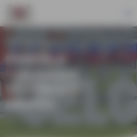
PORTĀLA
“JELGAVAS
VĒSTNESIS”
ARHĪVS