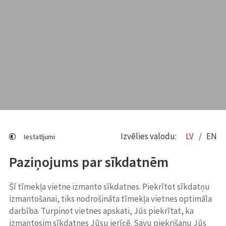
Izvēlies valodu:
LV
EN
Iestatījumi
Paziņojums par sīkdatnēm
Šī tīmekļa vietne izmanto sīkdatnes. Piekrītot sīkdatņu
izmantošanai, tiks nodrošināta tīmekļa vietnes optimāla
darbība. Turpinot vietnes apskati, Jūs piekrītat, ka
izmantosim sīkdatnes Jūsu ierīcē. Savu piekrišanu Jūs