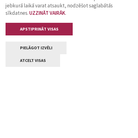
jebkurā laikā varat atsaukt, nodzēšot saglabātās
sīkdatnes.
UZZINĀT VAIRĀK
.
APSTIPRINĀT VISAS
PIELĀGOT IZVĒLI
ATCELT VISAS
Kontakti
Jelgavas valstpilsētas pašvaldība