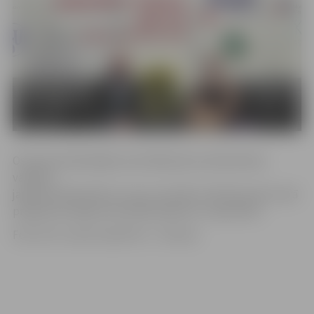
Ostravā notiekošajās sacensībās pēc pirmās dienas
vadībā ir
japāniete Rika Kihira, kuras rezultāts ir 66,78 punkti. Garā
programma šajās sacensībās plānota 3. septembrī.
Foto: ISU Junior Grand Prix – Ostrava