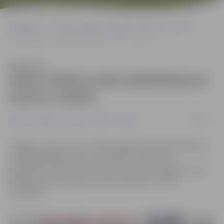
Sākumlapa
Portāla “Jelgavas Vēstnesis” arhīvs
Sports
Diāna Čehijā uzsāk daiļslidošanas sezonu (video)
Klausīties
Diāna Čehijā uzsāk daiļslidošanas
sezonu (video)
02/09/2016
Portāla “Jelgavas Vēstnesis” arhīvs
Sports
Jelgavas Ledus sporta skolas daiļslidotāja Diāna Ņikitina
Čehijā piedalās junioru sacensībās, un pēc īsās
programmas 30 sportistu konkurencē ierindojas 6. vietā.
Diānas jaunā programma tika novērtēta ar 52,45
punktiem.