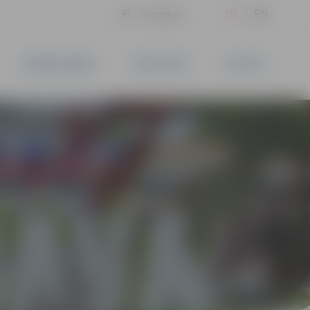
LV
EN
Iestatījumi
UZŅĒMĒJDARBĪBA
PAKALPOJUMI
KONTAKTI