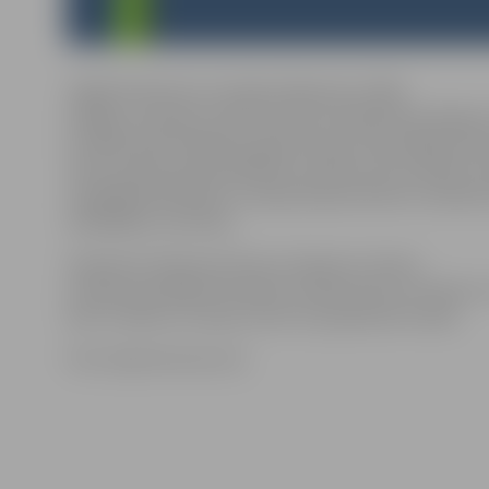
Tagad ikvienam no Latvijas diasporas ir šāda
iespēja, iesniedzot elektroniski vai klātienē iesniegu
sociālās apdrošināšanas aģentūrā par brīvprātīgu pie
valsts pensiju apdrošināšanas sistēmai. Šie noteikumi 
vispārējā kārtībā pēc to pieņemšanas Ministru kabinet
Labklājības ministrija.
Saskaņā ar Diasporas likumu diaspora ir ārpus
Latvijas pastāvīgi dzīvojošie Latvijas pilsoņi, latvieši un 
kam ir saikne ar Latviju, kā arī viņu ģimenes locekļi.
Foto: hipertextual.com