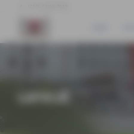
17.5 °C, 2.2 m/s, 76.2 %
JAUNUMI
PILSĒ
LATVIJĀ