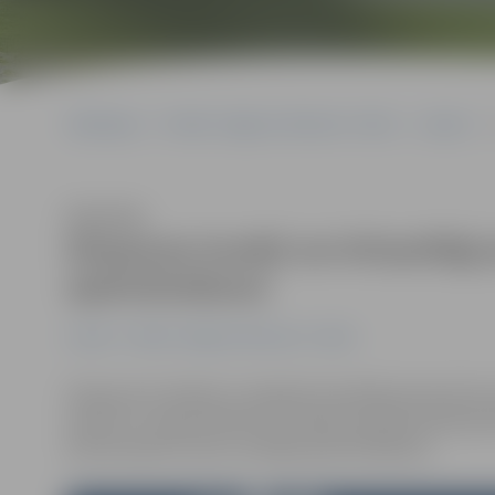
Sākumlapa
Portāla “Jelgavas Vēstnesis” arhīvs
Latvijā
D
Klausīties
Diasporas locekļi var brīvprātīgi
apdrošināšanai
Latvijā
Portāla “Jelgavas Vēstnesis” arhīvs
Diasporas locekļiem ir iespēja brīvprātīgi pievienotie
paredz 13. augustā Ministru kabineta apstiprinātie g
pievienošanos valsts sociālajai apdrošināšanai».