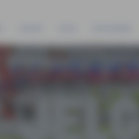
TA
PAŠVALDĪBA
IESTĀDES
KAPITĀLSABIEDRĪBAS