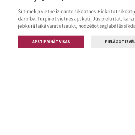
Šī tīmekļa vietne izmanto sīkdatnes. Piekrītot sīkdat
darbība. Turpinot vietnes apskati, Jūs piekrītat, ka i
jebkurā laikā varat atsaukt, nodzēšot saglabātās sīkd
APSTIPRINĀT VISAS
PIELĀGOT IZVĒL
Kontakti
Jelgavas valstp
Lielā iela 11
+371 630055
pasts@jelga