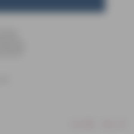
mu Valsts
vienošanos
stājas spēkā
ā, informē
citi,
Drukāt
Dalīties