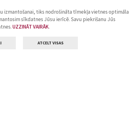
ņu izmantošanai, tiks nodrošināta tīmekļa vietnes optimāla
zmantosim sīkdatnes Jūsu ierīcē. Savu piekrišanu Jūs
atnes.
UZZINĀT VAIRĀK
.
I
ATCELT VISAS
Klientu apkalpošana
ilsētas pašvaldība
Darba laiks
, Jelgava, LV-3001
Pirmdienās
8.00 - 18.00
Otrdienās
8.00 - 17.00
22
Trešdienās
8.00 - 17.00
va.lv
Ceturtdienās
8.00 - 17.00