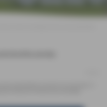
iasporas locekļi var brīvprātīgi pievienoties pensiju apdrošināšanai
 pievienoties pensiju
15/08/2019
s pensiju apdrošināšanai, lai saņemtu vecuma pensiju. To
rozījumi noteikumos «Noteikumi par brīvprātīgu