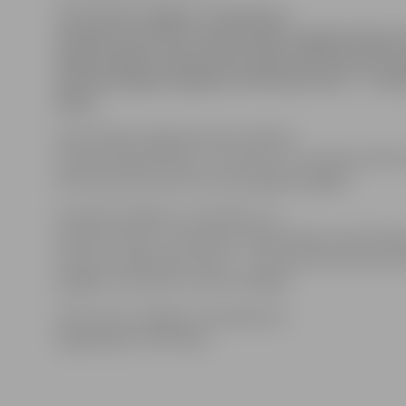
S
IA «Fortum Jelgava» informē, ka
saistībā ar karstā un aukstā ūdens sagatavošana
nākamnedēļ uz dienu Paula Lejiņa ielā 9 tiks pārtr
siltumenerģijas piegāde, bet Katoļu ielā 17 – 2 ne
ūdens.
Karstā ūdens sagatavošanas sistēmas
remonta dēļ pirmdien, 3. novembrī, no pulksten 8 līdz 
ielā 9 tiks pārtraukta siltumenerģijas piegāde.
Savukārt trešdien, 5. novembrī, no
pulksten 8 līdz 17 saistībā ar nepieciešamo aukstā ūd
remontu mājā Katoļu ielā 17 – 2 tiks pārtraukta karstā
piegāde, bet apkure netiks atslēgta.
SIA «Fortum Jelgava» atvainojas par
sagādātajām neērtībām.