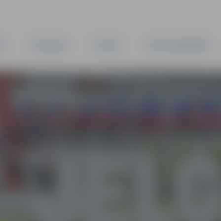
TA
PAŠVALDĪBA
IESTĀDES
KAPITĀLSABIEDRĪBAS