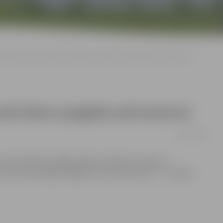
Divās adresēs būs siltuma un karstā ūdens piegādes pārtraukumi
rstā ūdens piegādes pārtraukumi
02/11/2014
un aukstā ūdens sagatavošanas sistēmas remontu
a siltumenerģijas piegāde, bet Katoļu ielā 17 – 2 nebūs