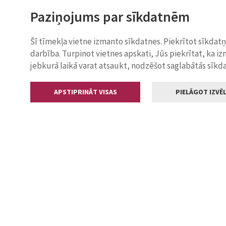
Paziņojums par sīkdatnēm
Šī tīmekļa vietne izmanto sīkdatnes. Piekrītot sīkdat
darbība. Turpinot vietnes apskati, Jūs piekrītat, ka i
jebkurā laikā varat atsaukt, nodzēšot saglabātās sīkd
APSTIPRINĀT VISAS
PIELĀGOT IZVĒL
Kontakti
Jelgavas valstp
Lielā iela 11
+371 630055