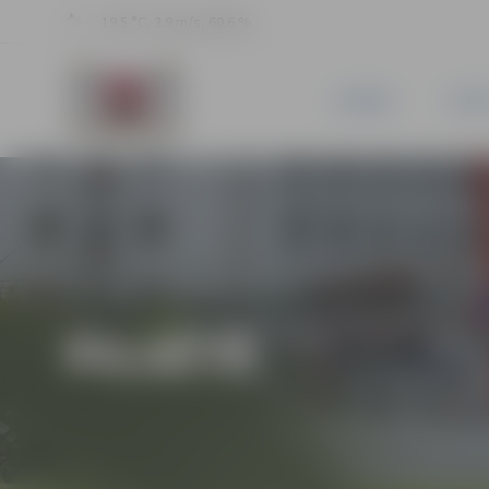
19.5 °C, 3.9 m/s, 60.6 %
JAUNUMI
PILSĒ
PILSĒTĀ