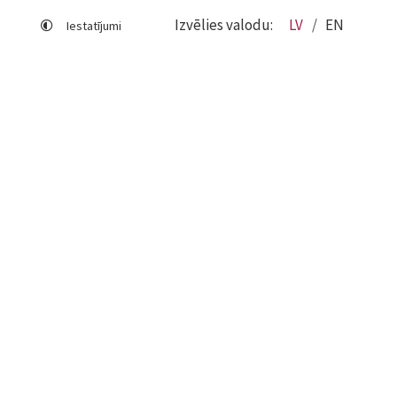
Izvēlies valodu:
LV
EN
Iestatījumi
Lapas karte
Viegli lasīt
Sociālo mediju lietošana
Sīkdatņu izmantošana