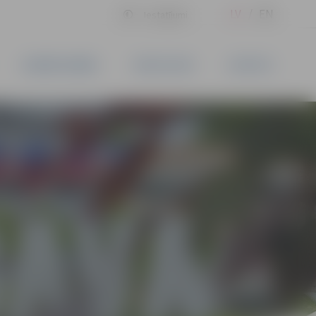
LV
EN
Iestatījumi
UZŅĒMĒJDARBĪBA
PAKALPOJUMI
KONTAKTI