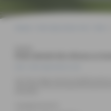
Sākumlapa
Portāla “Jelgavas Vēstnesis” arhīvs
Pilsētā
Klausīties
Divās adresēs būs siltuma un ka
Pilsētā
Portāla “Jelgavas Vēstnesis” arhīvs
SIA «Fortum Jelgava» informē, ka saistībā ar karstā 
nākamnedēļ uz dienu Paula Lejiņa ielā 9 tiks pārtraukt
karstā ūdens.
www.jelgavasvestnesis.lv