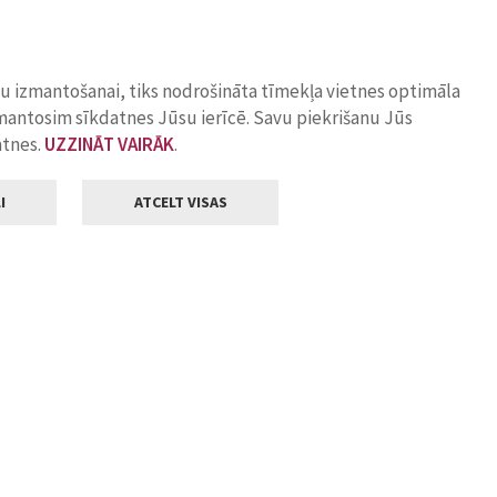
ņu izmantošanai, tiks nodrošināta tīmekļa vietnes optimāla
zmantosim sīkdatnes Jūsu ierīcē. Savu piekrišanu Jūs
atnes.
UZZINĀT VAIRĀK
.
I
ATCELT VISAS
Klientu apkalpošana
ilsētas pašvaldība
Darba laiks
, Jelgava, LV-3001
Pirmdienās
8.00 - 18.00
Otrdienās
8.00 - 17.00
22
Trešdienās
8.00 - 17.00