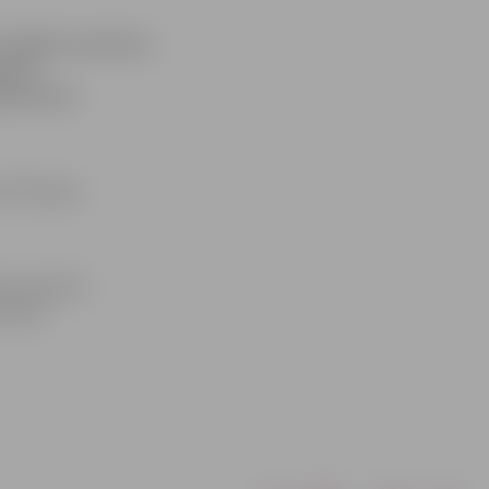
s sistēmas remontu
aukta
būs karstā
18 P.Lejiņa
ens pievada
 ūdens