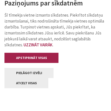
Paziņojums par sīkdatnēm
Šī tīmekļa vietne izmanto sīkdatnes. Piekrītot sīkdatņu
izmantošanai, tiks nodrošināta tīmekļa vietnes optimāla
darbība. Turpinot vietnes apskati, Jūs piekrītat, ka
izmantosim sīkdatnes Jūsu ierīcē. Savu piekrišanu Jūs
jebkurā laikā varat atsaukt, nodzēšot saglabātās
sīkdatnes.
UZZINĀT VAIRĀK
.
APSTIPRINĀT VISAS
PIELĀGOT IZVĒLI
ATCELT VISAS