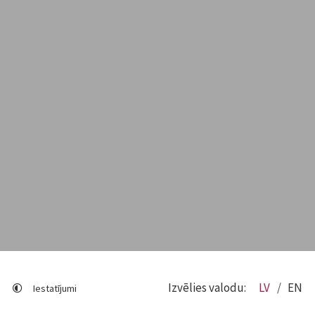
Izvēlies valodu:
LV
EN
Iestatījumi